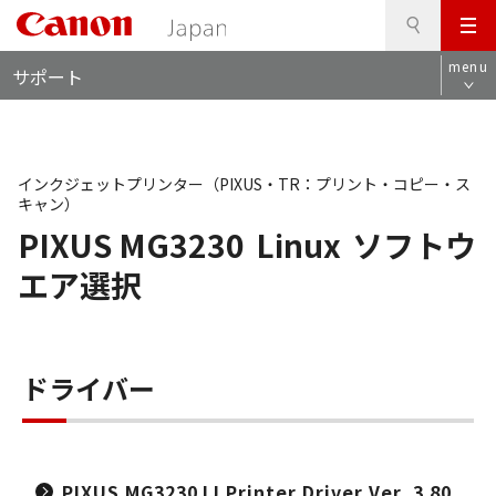
検
このページの本文へ
メ
索
ロ
ニ
menu
サポート
ー
ュ
カ
ー
ル
ナ
ビ
インクジェットプリンター（PIXUS・TR：プリント・コピー・ス
キャン）
PIXUS MG3230
Linux
ソフトウ
エア選択
ドライバー
PIXUS MG3230 IJ Printer Driver Ver. 3.80