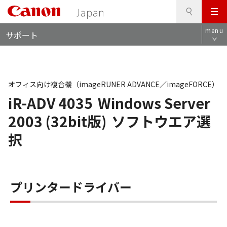
検
このページの本文へ
メ
索
ロ
ニ
menu
サポート
ー
ュ
カ
ー
ル
ナ
ビ
オフィス向け複合機（imageRUNER ADVANCE／imageFORCE）
iR-ADV 4035
Windows Server
2003 (32bit版)
ソフトウエア選
択
プリンタードライバー