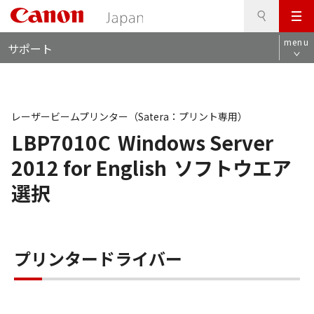
検
このページの本文へ
メ
索
ロ
ニ
menu
サポート
ー
ュ
カ
ー
ル
ナ
ビ
レーザービームプリンター（Satera：プリント専用）
LBP7010C
Windows Server
2012 for English
ソフトウエア
選択
プリンタードライバー