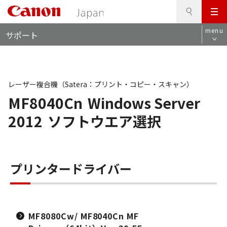
検
このページの本文へ
メ
索
ロ
ニ
menu
サポート
ー
ュ
カ
ー
ル
ナ
ビ
レーザー複合機（Satera：プリント・コピー・スキャン）
MF8040Cn
Windows Server
2012
ソフトウエア選択
プリンタードライバー
MF8080Cw/ MF8040Cn MF