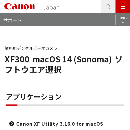
検
このページの本文へ
メ
索
ロ
ニ
menu
サポート
ー
ュ
カ
ー
ル
ナ
ビ
業務用デジタルビデオカメラ
XF300
macOS 14 (Sonoma)
ソ
フトウエア選択
アプリケーション
Canon XF Utility 3.16.0 for macOS