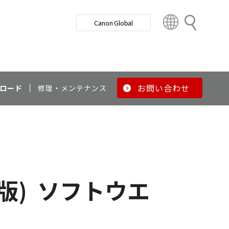
検
Canon Global
索
C
o
u
n
t
r
お問い合わせ
ロード
修理・メンテナンス
y
&
R
e
g
i
o
t版)
ソフトウエ
n