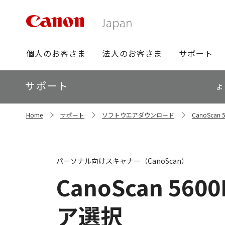
グ
個人のお客さま
法人のお客さま
サポート
ロ
ー
ロ
サポート
バ
よ
ー
ル
カ
ナ
サ
ル
Home
サポート
ソフトウエアダウンロード
CanoSca
イ
ビ
ナ
ト
ビ
内
の
現
パーソナル向けスキャナー（CanoScan）
在
位
CanoScan 5600
置
ア選択