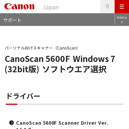
検
このページの本文へ
メ
索
ロ
ニ
menu
サポート
ー
ュ
カ
ー
ル
ナ
ビ
パーソナル向けスキャナー（CanoScan）
CanoScan 5600F
Windows 7
(32bit版)
ソフトウエア選択
ドライバー
CanoScan 5600F Scanner Driver Ver.