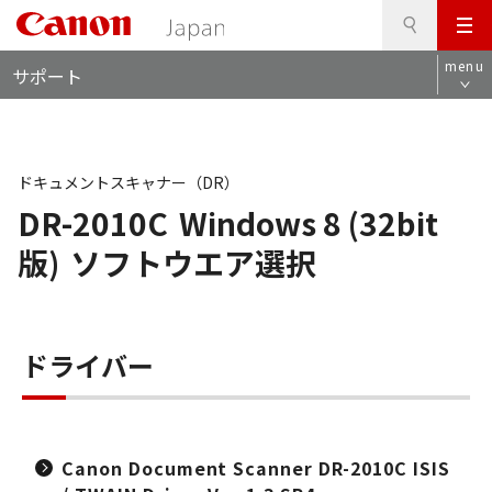
検
このページの本文へ
メ
索
ロ
ニ
menu
サポート
ー
ュ
カ
ー
ル
ナ
ビ
ドキュメントスキャナー（DR）
DR-2010C
Windows 8 (32bit
版)
ソフトウエア選択
ドライバー
Canon Document Scanner DR-2010C ISIS