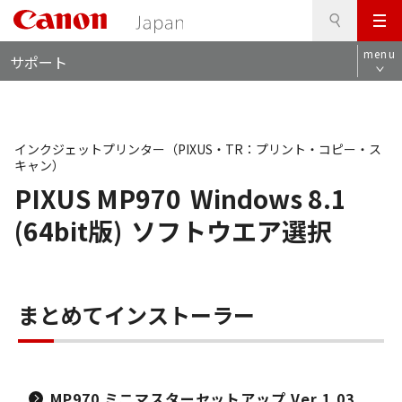
検
このページの本文へ
メ
索
ロ
ニ
menu
サポート
ー
ュ
カ
ー
ル
ナ
ビ
インクジェットプリンター（PIXUS・TR：プリント・コピー・ス
キャン）
PIXUS MP970
Windows 8.1
(64bit版)
ソフトウエア選択
まとめてインストーラー
MP970 ミニマスターセットアップ Ver.1.03