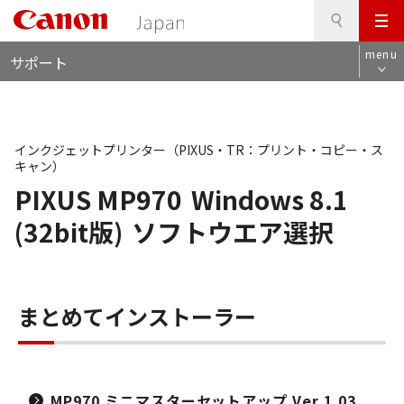
検
このページの本文へ
メ
索
ロ
ニ
menu
サポート
ー
ュ
カ
ー
ル
ナ
ビ
インクジェットプリンター（PIXUS・TR：プリント・コピー・ス
キャン）
PIXUS MP970
Windows 8.1
(32bit版)
ソフトウエア選択
まとめてインストーラー
MP970 ミニマスターセットアップ Ver.1.03