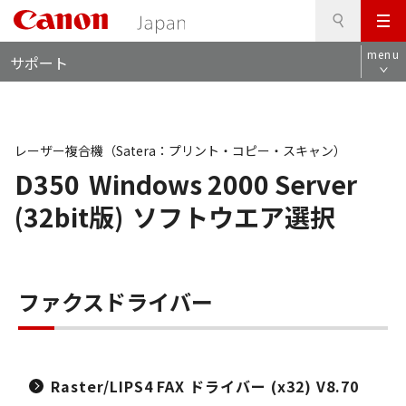
検
このページの本文へ
メ
索
ロ
ニ
menu
サポート
ー
ュ
カ
ー
ル
ナ
ビ
レーザー複合機（Satera：プリント・コピー・スキャン）
D350
Windows 2000 Server
(32bit版)
ソフトウエア選択
ファクスドライバー
Raster/LIPS4 FAX ドライバー (x32) V8.70