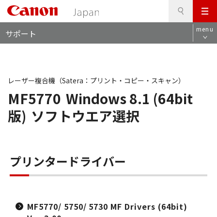
検
このページの本文へ
メ
索
ロ
ニ
menu
サポート
ー
ュ
カ
ー
ル
ナ
ビ
レーザー複合機（Satera：プリント・コピー・スキャン）
MF5770
Windows 8.1 (64bit
版)
ソフトウエア選択
プリンタードライバー
MF5770/ 5750/ 5730 MF Drivers (64bit)