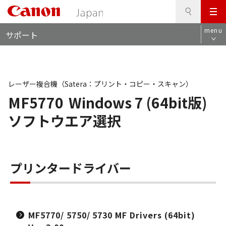
検
このページの本文へ
メ
索
ロ
ニ
menu
サポート
ー
ュ
カ
ー
ル
ナ
ビ
レーザー複合機（Satera：プリント・コピー・スキャン）
MF5770
Windows 7 (64bit版)
ソフトウエア選択
プリンタードライバー
MF5770/ 5750/ 5730 MF Drivers (64bit)