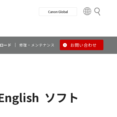
検
Canon Global
索
C
o
u
n
t
r
お問い合わせ
ロード
修理・メンテナンス
y
&
R
e
g
i
o
English
ソフト
n