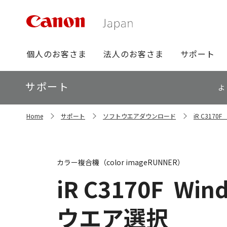
グ
個人のお客さま
法人のお客さま
サポート
ロ
ー
ロ
サポート
バ
よ
ー
ル
カ
ナ
サ
ル
Home
サポート
ソフトウエアダウンロード
iR C317
イ
ビ
ナ
ト
ビ
内
の
現
カラー複合機（color imageRUNNER）
在
位
iR C3170F
Wind
置
ウエア選択