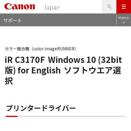
検
このページの本文へ
メ
索
ロ
ニ
menu
サポート
ー
ュ
カ
ー
ル
ナ
ビ
カラー複合機（color imageRUNNER）
iR C3170F
Windows 10 (32bit
版) for English
ソフトウエア選
択
プリンタードライバー