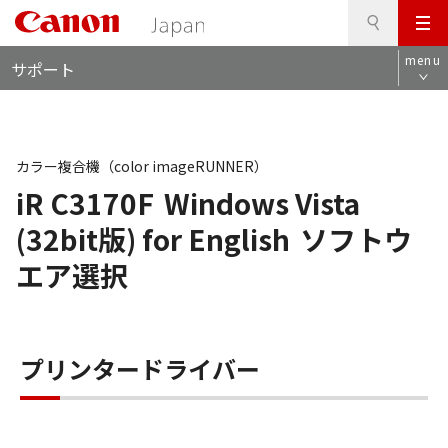
検
このページの本文へ
メ
索
ロ
ニ
menu
サポート
ー
ュ
カ
ー
ル
ナ
ビ
カラー複合機（color imageRUNNER）
iR C3170F
Windows Vista
(32bit版) for English
ソフトウ
エア選択
プリンタードライバー