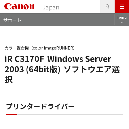
検
このページの本文へ
メ
索
ロ
ニ
menu
サポート
ー
ュ
カ
ー
ル
ナ
ビ
カラー複合機（color imageRUNNER）
iR C3170F
Windows Server
2003 (64bit版)
ソフトウエア選
択
プリンタードライバー