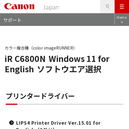
検
このページの本文へ
メ
索
ロ
ニ
menu
サポート
ー
ュ
カ
ー
ル
ナ
ビ
カラー複合機（color imageRUNNER）
iR C6800N
Windows 11 for
English
ソフトウエア選択
プリンタードライバー
LIPS4 Printer Driver Ver.15.01 for