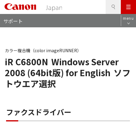
検
このページの本文へ
メ
索
ロ
ニ
menu
サポート
ー
ュ
カ
ー
ル
ナ
ビ
カラー複合機（color imageRUNNER）
iR C6800N
Windows Server
2008 (64bit版) for English
ソフ
トウエア選択
ファクスドライバー