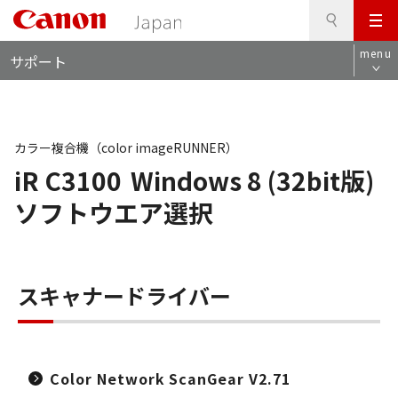
検
このページの本文へ
メ
索
ロ
ニ
menu
サポート
ー
ュ
カ
ー
ル
ナ
ビ
カラー複合機（color imageRUNNER）
iR C3100
Windows 8 (32bit版)
ソフトウエア選択
スキャナードライバー
Color Network ScanGear V2.71