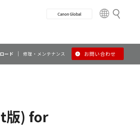
検
Canon Global
索
C
o
u
n
t
r
お問い合わせ
ロード
修理・メンテナンス
y
&
R
e
g
i
o
t版) for
n