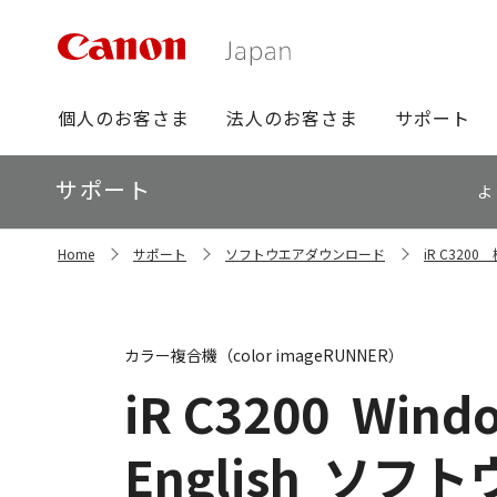
グ
個人のお客さま
法人のお客さま
サポート
ロ
ー
ロ
サポート
バ
よ
ー
ル
カ
ナ
サ
ル
Home
サポート
ソフトウエアダウンロード
iR C32
イ
ビ
ナ
ト
ビ
内
の
現
カラー複合機（color imageRUNNER）
在
位
iR C3200
Windo
置
English
ソフト