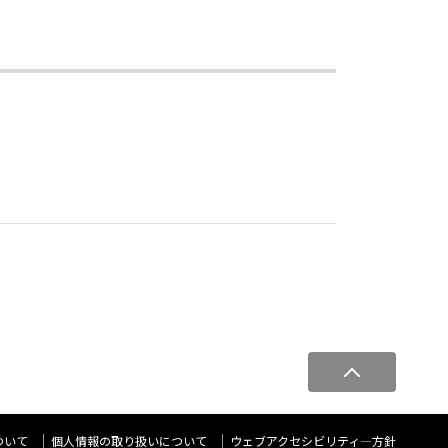
ペ
ー
ジ
ト
ついて
個人情報の取り扱いについて
ウェブアクセシビリティ―方針