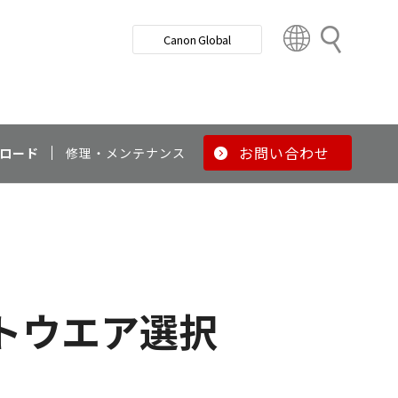
検
Canon Global
索
C
o
u
n
t
r
お問い合わせ
ロード
修理・メンテナンス
y
&
R
e
g
i
o
トウエア選択
n