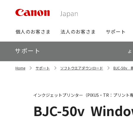
グ
個人のお客さま
法人のお客さま
サポート
ロ
ー
ロ
サポート
バ
よ
ー
ル
カ
ナ
サ
ル
Home
サポート
ソフトウエアダウンロード
BJC-50
イ
ビ
ナ
ト
ビ
内
の
現
インクジェットプリンター（PIXUS・TR：プリント
在
位
BJC-50v
Windo
置