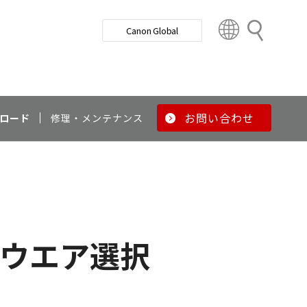
検
Canon Global
索
C
o
u
n
t
r
お問い合わせ
ロード
修理・メンテナンス
y
&
R
e
g
i
o
ウエア選択
n