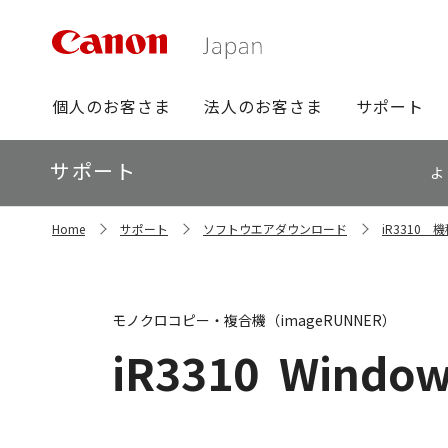
グ
個人のお客さま
法人のお客さま
サポート
ロ
ー
ロ
サポート
バ
よ
ー
ル
カ
ナ
サ
ル
Home
サポート
ソフトウエアダウンロード
iR3310
イ
ビ
ナ
ト
ビ
内
の
現
モノクロコピー・複合機（imageRUNNER）
在
位
iR3310
Window
置