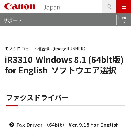
検
このページの本文へ
メ
索
ロ
ニ
menu
サポート
ー
ュ
カ
ー
ル
ナ
ビ
モノクロコピー・複合機（imageRUNNER）
iR3310
Windows 8.1 (64bit版)
for English
ソフトウエア選択
ファクスドライバー
Fax Driver （64bit） Ver.9.15 for English