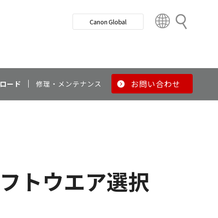
検
Canon Global
索
C
o
u
n
t
r
お問い合わせ
ロード
修理・メンテナンス
y
&
R
e
g
i
o
フトウエア選択
n