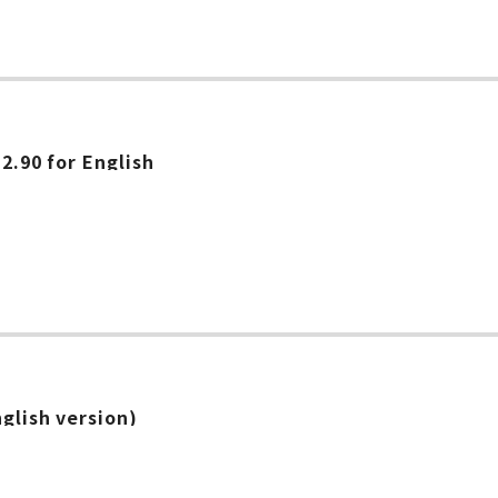
ー
12.90 for English
nglish version)