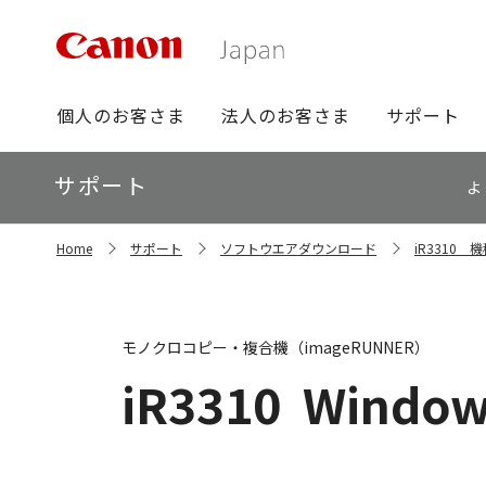
グ
個人のお客さま
法人のお客さま
サポート
ロ
ー
ロ
サポート
バ
よ
ー
ル
カ
ナ
サ
ル
Home
サポート
ソフトウエアダウンロード
iR3310
イ
ビ
ナ
ト
ビ
内
の
現
モノクロコピー・複合機（imageRUNNER）
在
位
iR3310
Windows
置