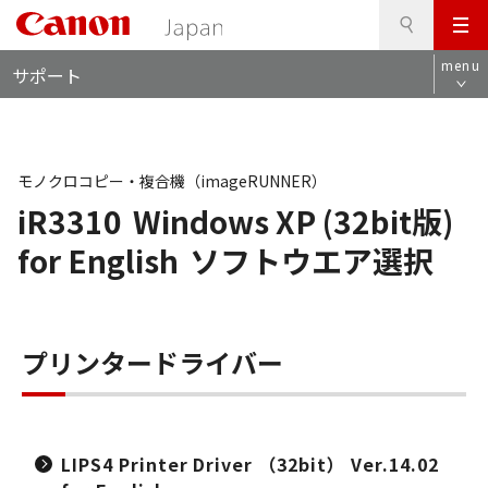
検
このページの本文へ
メ
索
ロ
ニ
menu
サポート
ー
ュ
カ
ー
ル
ナ
ビ
モノクロコピー・複合機（imageRUNNER）
iR3310
Windows XP (32bit版)
for English
ソフトウエア選択
プリンタードライバー
LIPS4 Printer Driver （32bit） Ver.14.02