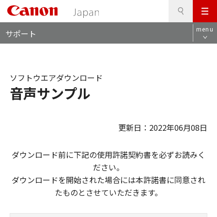
検
このページの本文へ
メ
索
ロ
ニ
menu
サポート
ー
ュ
カ
ー
ル
ナ
ソフトウエアダウンロード
ビ
音声サンプル
更新日：2022年06月08日
ダウンロード前に下記の使用許諾契約書を必ずお読みく
ださい。
ダウンロードを開始された場合には本許諾書に同意され
たものとさせていただきます。