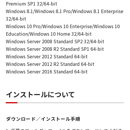
対応するキヤノンのネットワークカメラ製
Premium SP1 32/64-bit
品を使用する目的のために、お客様のコン
Windows 8.1/Windows 8.1 Pro/Windows 8.1 Enterprise
ピュータにおいて使用（「使用」とは、
32/64-bit
「許諾ソフトウェア」をインストールする
Windows 10 Pro/Windows 10 Enterprise/Windows 10
こと、または表示すること、アクセスする
Education/Windows 10 Home 32/64-bit
こと、読み出すこと、もしくは実行するこ
Windows Server 2008 Standard SP2 32/64-bit
とのいずれも含むものとします。）するこ
Windows Server 2008 R2 Standard SP1 64-bit
とができます。
Windows Server 2012 Standard 64-bit
(2) お客様は、バックアップの目的での
Windows Server 2012 R2 Standard 64-bit
み、「許諾ソフトウェア」を１コピー複製
Windows Server 2016 Standard 64-bit
することができます。但し、お客様は、か
かるバックアップコピーに「許諾ソフトウ
インストールについて
ェア」に含まれているすべての著作権表示
を含めた形で複製を行うものとし、また、
かかるバックアップコピーを記録した記録
媒体上に、「許諾ソフトウェア」に表示さ
ダウンロード／インストール手順
れているものと同一の著作権表示を行うも