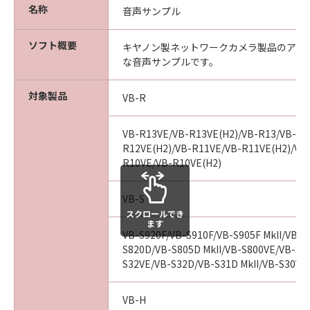
ェア」に関して、商品性および特定の目的
名称
音声サンプル
への適合性または「許諾ソフトウェア」に
欠陥がないことを含め、いかなる保証もし
ソフト概要
キヤノン製ネットワークカメラ製品のアラ
ません。
な音声サンプルです。
(2) キヤノンは、お客様の正当な入手を証
するものにより証される、お客様の「許諾
対象製品
VB-R
ソフトウェア」の入手日より90日の間、通
常の使用状態において、「許諾ソフトウェ
VB-R13VE/VB-R13VE(H2)/VB-R13/VB-R1
ア」が記録された媒体（以下「メディア」
R12VE(H2)/VB-R11VE/VB-R11VE(H2)/VB
R10VE/VB-R10VE(H2)
といいます。）に物理的な欠陥がないこと
を保証します。キヤノン、キヤノンの子会
VB-S
社、キヤノンの関連会社、それらの販売代
スクロールでき
理店および販売店のすべての責任及びお客
ます
VB-S920F/VB-S910F/VB-S905F MkII/VB-S9
様の唯一の救済は、かかる保証を満たさな
S820D/VB-S805D MkII/VB-S800VE/VB-S80
い「メディア」の交換のみとします。但
S32VE/VB-S32D/VB-S31D MkII/VB-S30VE/
し、かかる保証は、「メディア」の欠陥
が、「許諾ソフトウェア」の事故、誤用、
VB-H