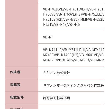
または乱用により生じた場合には無効とな
るものとします。
VB-H761LVE/VB-H761LVE-H/VB-H761LVE
(3) キヤノン、キヤノンの子会社、それら
H760VE/VB-H760VE(H2)/VB-H751LE/VB-
の販売代理店および販売店は、「許諾ソフ
H751LE(H2)/VB-H730F MkII/VB-H652LVE
H651V/VB-H47/VB-H45
トウェア」の使用または使用不能から生ず
るいかなる損害（逸失利益およびその他の
VB-M
派生的または付随的な損害を含むがこれら
に限定されない）について、一切責任を負
VB-M741LE/VB-M741LE-H/VB-M741LE(H
わないものとします。たとえ、キヤノン、
M740E/VB-M740E(H2)/VB-M641VE/VB-M6
キヤノンの子会社、それらの販売代理店ま
M640VE/VB-M640V/VB-M50B/VB-M46/VB
たは販売店がかかる損害の可能性について
知らされていた場合でも同様です。
作成者
キヤノン株式会社
(4) キヤノン、キヤノンの子会社、それら
の販売代理店および販売店は、「許諾ソフ
掲載者
キヤノンマーケティングジャパン株式会社
トウェア」の使用に起因または関連してお
客様と第三者との間に生じるいかなる紛争
転載条件
許可無く転載不可
についても、一切責任を負わないものとし
ます。