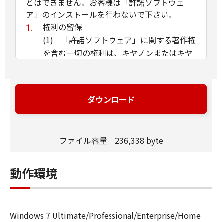
とはできません。お客様は「許諾ソフトウェ
ア」のインストールを行わないで下さい。
権利の留保
(1) 「許諾ソフトウェア」に関する著作権
を含む一切の権利は、キヤノンまたはキヤ
ノンのライセンサーに帰属します。
(2) 本契約に明示的に定める場合を除き、
キヤノンおよびキヤノンのライセンサーの
ダウンロード
いかなる知的財産権も、明示たると黙示た
るとを問わず、お客様に譲渡または許諾さ
れるものではありません。
ファイル容量 236,338 byte
(3) お客様は、「許諾ソフトウェア」に含
まれるキヤノンまたはキヤノンのライセン
サーの著作権表示を変更、除去または削除
動作環境
してはなりません。
使用許諾
(1) お客様は、「許諾ソフトウェア」を、
Windows 7 Ultimate/Professional/Enterprise/Home