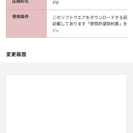
圧縮形式
zip
サポートおよびアップデート
使用条件
キヤノン、キヤノンの子会社、それらの販
このソフトウエアをダウンロードする前に
記載してあります「使用許諾契約書」を必
売代理店および販売店は、「許諾ソフトウ
い。
ェア」のメンテナンスおよびお客様による
「許諾ソフトウェア」の使用を支援するこ
とに、並びに「許諾ソフトウェア」に対す
変更履歴
るアップデート、バグの修正またはサポー
トの提供について、いかなる責任を負うも
のでもありません。
輸出
お客様は、日本国政府または該当国の政府
より必要な認可等を得ることなしに、「許
諾ソフトウェア」の全部または一部を、直
接または間接に輸出してはなりません。
契約期間