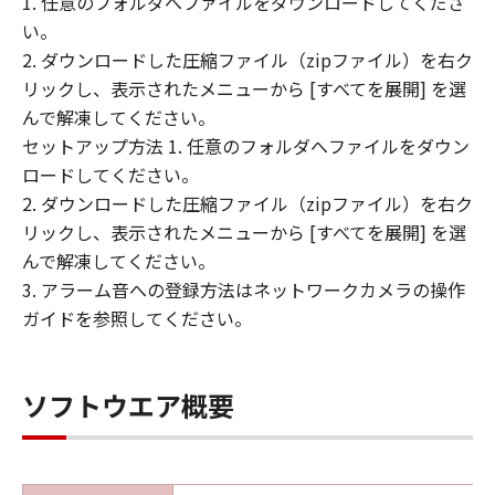
1. 任意のフォルダへファイルをダウンロードしてくださ
のとします。
い。
(3) お客様は、「許諾ソフトウェア」の全
2. ダウンロードした圧縮ファイル（zipファイル）を右ク
部または一部を修正、改変、リバース・エ
リックし、表示されたメニューから [すべてを展開] を選
ンジニアリング、逆コンパイル、逆アセン
んで解凍してください。
ブルまたは他のプログラミング言語へ変換
セットアップ方法 1. 任意のフォルダへファイルをダウン
することはできません。また、第三者にこ
ロードしてください。
のような行為をさせてはなりません。
2. ダウンロードした圧縮ファイル（zipファイル）を右ク
(4) 本契約に明示的に定める場合を除き、
リックし、表示されたメニューから [すべてを展開] を選
お客様は、「許諾ソフトウェア」を再使用
んで解凍してください。
許諾、譲渡、販売、頒布、賃貸、リースも
3. アラーム音への登録方法はネットワークカメラの操作
しくは貸与すること、または複製もしくは
ガイドを参照してください。
翻訳することはできません。
保証の否認および免責
(1) 「許諾ソフトウェア」は、『現状のま
ソフトウエア概要
ま（AS-IS）』の状態で使用許諾されます。
キヤノン、キヤノンの子会社、それらの販
売代理店および販売店は、「許諾ソフトウ