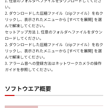
1. 任意のフォルダへファイルをダウンロードしてくださ
のとします。
い。
(3) お客様は、「許諾ソフトウェア」の全
2. ダウンロードした圧縮ファイル（zipファイル）を右ク
部または一部を修正、改変、リバース・エ
リックし、表示されたメニューから [すべてを展開] を選
ンジニアリング、逆コンパイル、逆アセン
んで解凍してください。
ブルまたは他のプログラミング言語へ変換
セットアップ方法 1. 任意のフォルダへファイルをダウン
することはできません。また、第三者にこ
ロードしてください。
のような行為をさせてはなりません。
2. ダウンロードした圧縮ファイル（zipファイル）を右ク
(4) 本契約に明示的に定める場合を除き、
リックし、表示されたメニューから [すべてを展開] を選
お客様は、「許諾ソフトウェア」を再使用
んで解凍してください。
許諾、譲渡、販売、頒布、賃貸、リースも
3. アラーム音への登録方法はネットワークカメラの操作
しくは貸与すること、または複製もしくは
ガイドを参照してください。
翻訳することはできません。
保証の否認および免責
(1) 「許諾ソフトウェア」は、『現状のま
ソフトウエア概要
ま（AS-IS）』の状態で使用許諾されます。
キヤノン、キヤノンの子会社、それらの販
売代理店および販売店は、「許諾ソフトウ