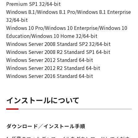
対応するキヤノンのネットワークカメラ製
Premium SP1 32/64-bit
品を使用する目的のために、お客様のコン
Windows 8.1/Windows 8.1 Pro/Windows 8.1 Enterprise
ピュータにおいて使用（「使用」とは、
32/64-bit
「許諾ソフトウェア」をインストールする
Windows 10 Pro/Windows 10 Enterprise/Windows 10
こと、または表示すること、アクセスする
Education/Windows 10 Home 32/64-bit
こと、読み出すこと、もしくは実行するこ
Windows Server 2008 Standard SP2 32/64-bit
とのいずれも含むものとします。）するこ
Windows Server 2008 R2 Standard SP1 64-bit
とができます。
Windows Server 2012 Standard 64-bit
(2) お客様は、バックアップの目的での
Windows Server 2012 R2 Standard 64-bit
み、「許諾ソフトウェア」を１コピー複製
Windows Server 2016 Standard 64-bit
することができます。但し、お客様は、か
かるバックアップコピーに「許諾ソフトウ
インストールについて
ェア」に含まれているすべての著作権表示
を含めた形で複製を行うものとし、また、
かかるバックアップコピーを記録した記録
媒体上に、「許諾ソフトウェア」に表示さ
ダウンロード／インストール手順
れているものと同一の著作権表示を行うも