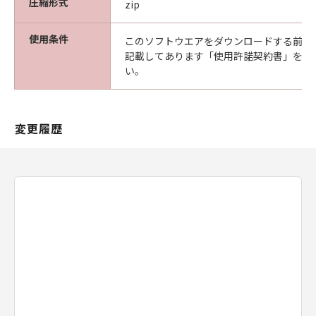
圧縮形式
zip
サポートおよびアップデート
使用条件
キヤノン、キヤノンの子会社、それらの販
このソフトウエアをダウンロードする前に
記載してあります「使用許諾契約書」を必
売代理店および販売店は、「許諾ソフトウ
い。
ェア」のメンテナンスおよびお客様による
「許諾ソフトウェア」の使用を支援するこ
とに、並びに「許諾ソフトウェア」に対す
変更履歴
るアップデート、バグの修正またはサポー
トの提供について、いかなる責任を負うも
のでもありません。
輸出
お客様は、日本国政府または該当国の政府
より必要な認可等を得ることなしに、「許
諾ソフトウェア」の全部または一部を、直
接または間接に輸出してはなりません。
契約期間