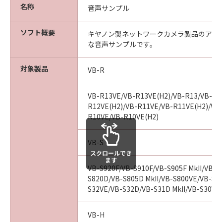
ェア」に関して、商品性および特定の目的
名称
音声サンプル
への適合性または「許諾ソフトウェア」に
欠陥がないことを含め、いかなる保証もし
ソフト概要
キヤノン製ネットワークカメラ製品のアラ
ません。
な音声サンプルです。
(2) キヤノンは、お客様の正当な入手を証
するものにより証される、お客様の「許諾
対象製品
VB-R
ソフトウェア」の入手日より90日の間、通
常の使用状態において、「許諾ソフトウェ
VB-R13VE/VB-R13VE(H2)/VB-R13/VB-R1
ア」が記録された媒体（以下「メディア」
R12VE(H2)/VB-R11VE/VB-R11VE(H2)/VB
R10VE/VB-R10VE(H2)
といいます。）に物理的な欠陥がないこと
を保証します。キヤノン、キヤノンの子会
VB-S
社、キヤノンの関連会社、それらの販売代
スクロールでき
理店および販売店のすべての責任及びお客
ます
VB-S920F/VB-S910F/VB-S905F MkII/VB-S9
様の唯一の救済は、かかる保証を満たさな
S820D/VB-S805D MkII/VB-S800VE/VB-S80
い「メディア」の交換のみとします。但
S32VE/VB-S32D/VB-S31D MkII/VB-S30VE/
し、かかる保証は、「メディア」の欠陥
が、「許諾ソフトウェア」の事故、誤用、
VB-H