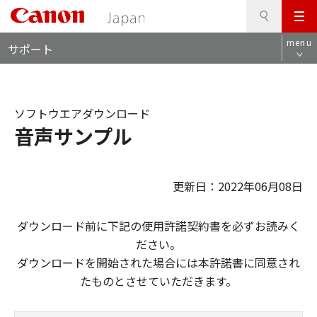
検
このページの本文へ
メ
索
ロ
ニ
menu
サポート
ー
ュ
カ
ー
ル
ナ
ソフトウエアダウンロード
ビ
音声サンプル
更新日：2022年06月08日
ダウンロード前に下記の使用許諾契約書を必ずお読みく
ださい。
ダウンロードを開始された場合には本許諾書に同意され
たものとさせていただきます。