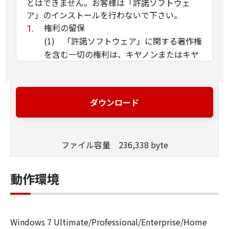
とはできません。お客様は「許諾ソフトウェ
ア」のインストールを行わないで下さい。
権利の留保
(1) 「許諾ソフトウェア」に関する著作権
を含む一切の権利は、キヤノンまたはキヤ
ノンのライセンサーに帰属します。
(2) 本契約に明示的に定める場合を除き、
キヤノンおよびキヤノンのライセンサーの
ダウンロード
いかなる知的財産権も、明示たると黙示た
るとを問わず、お客様に譲渡または許諾さ
れるものではありません。
ファイル容量 236,338 byte
(3) お客様は、「許諾ソフトウェア」に含
まれるキヤノンまたはキヤノンのライセン
サーの著作権表示を変更、除去または削除
動作環境
してはなりません。
使用許諾
(1) お客様は、「許諾ソフトウェア」を、
Windows 7 Ultimate/Professional/Enterprise/Home