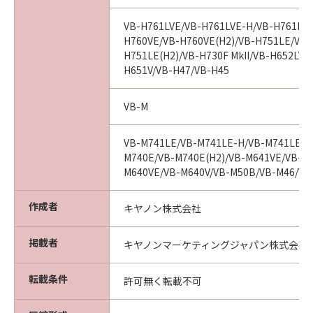
または乱用により生じた場合には無効とな
るものとします。
VB-H761LVE/VB-H761LVE-H/VB-H761LVE
(3) キヤノン、キヤノンの子会社、それら
H760VE/VB-H760VE(H2)/VB-H751LE/VB-
の販売代理店および販売店は、「許諾ソフ
H751LE(H2)/VB-H730F MkII/VB-H652LVE
H651V/VB-H47/VB-H45
トウェア」の使用または使用不能から生ず
るいかなる損害（逸失利益およびその他の
VB-M
派生的または付随的な損害を含むがこれら
に限定されない）について、一切責任を負
VB-M741LE/VB-M741LE-H/VB-M741LE(H
わないものとします。たとえ、キヤノン、
M740E/VB-M740E(H2)/VB-M641VE/VB-M6
キヤノンの子会社、それらの販売代理店ま
M640VE/VB-M640V/VB-M50B/VB-M46/VB
たは販売店がかかる損害の可能性について
知らされていた場合でも同様です。
作成者
キヤノン株式会社
(4) キヤノン、キヤノンの子会社、それら
の販売代理店および販売店は、「許諾ソフ
掲載者
キヤノンマーケティングジャパン株式会社
トウェア」の使用に起因または関連してお
客様と第三者との間に生じるいかなる紛争
転載条件
許可無く転載不可
についても、一切責任を負わないものとし
ます。