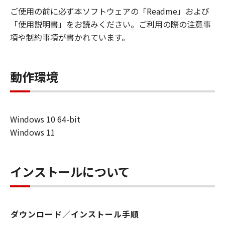
(1) お客様は、「許諾ソフトウェア」を、
ご使用の前に必ず本ソフトウェアの「Readme」および
対応するキヤノンのネットワークカメラ製
「使用説明書」をお読みください。ご利用の際の注意事
品を使用する目的のために、お客様のコン
項や制約事項が書かれています。
ピュータにおいて使用（「使用」とは、
「許諾ソフトウェア」をインストールする
動作環境
こと、または表示すること、アクセスする
こと、読み出すこと、もしくは実行するこ
とのいずれも含むものとします。）するこ
とができます。
Windows 10 64-bit
(2) お客様は、バックアップの目的での
Windows 11
み、「許諾ソフトウェア」を１コピー複製
することができます。但し、お客様は、か
かるバックアップコピーに「許諾ソフトウ
インストールについて
ェア」に含まれているすべての著作権表示
を含めた形で複製を行うものとし、また、
かかるバックアップコピーを記録した記録
ダウンロード／インストール手順
媒体上に、「許諾ソフトウェア」に表示さ