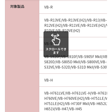
売代理店および販売店は、「許諾ソフトウ
対象製品
VB-R
ェア」に関して、商品性および特定の目的
への適合性または「許諾ソフトウェア」に
VB-R13VE/VB-R13VE(H2)/VB-R13/VB-R1
欠陥がないことを含め、いかなる保証もし
R12VE(H2)/VB-R11VE/VB-R11VE(H2)/VB
ません。
R10VE/VB-R10VE(H2)
(2) キヤノンは、お客様の正当な入手を証
するものにより証される、お客様の「許諾
VB-S
スクロールでき
ソフトウェア」の入手日より90日の間、通
ます
常の使用状態において、「許諾ソフトウェ
VB-S920F/VB-S910F/VB-S905F MkII/VB-S9
S820D/VB-S805D MkII/VB-S800VE/VB-S80
ア」が記録された媒体（以下「メディア」
S32VE/VB-S32D/VB-S31D MkII/VB-S30VE/
といいます。）に物理的な欠陥がないこと
を保証します。キヤノン、キヤノンの子会
VB-H
社、キヤノンの関連会社、それらの販売代
理店および販売店のすべての責任及びお客
VB-H761LVE/VB-H761LVE-H/VB-H761LVE
様の唯一の救済は、かかる保証を満たさな
H760VE/VB-H760VE(H2)/VB-H751LE/VB-
い「メディア」の交換のみとします。但
H751LE(H2)/VB-H730F MkII/VB-H652LVE
し、かかる保証は、「メディア」の欠陥
H651V/VB-H47/VB-H45