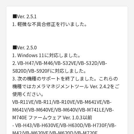
契約期間
(1) 本契約は、お客様が「許諾ソフトウェ
■Ver. 2.5.1
ア」をインストールされた時点で発効し、
1. 軽微な不具合修正を行いました。
下記(2)または(3)により終了されるまで有
効に存続します。
(2) お客様は、「許諾ソフトウェア」（そ
■Ver. 2.5.0
のバックアップコピーを含むものとしま
1. Windows 11に対応しました。
す。以下同じ。）を廃棄し、且つ、インス
2. VB-H47/VB-M46/VB-S32VE/VB-S32D/VB-
トール済みのすべての「許諾ソフトウェ
S820D/VB-S920Fに対応しました。
ア」を消去することにより本契約を終了さ
3. 次の機種のサポートを終了しました。これらの
せることができます。
機種ではカメラマネジメントツール Ver. 2.4.2をご
(3) キヤノンは、お客様が本契約のいずれ
使用ください。
かの条項に違反した場合、直ちに本契約を
VB-R11VE/VB-R11/VB-R10VE/VB-M641VE/VB-
終了させることができます。
M641V/VB-M640VE/VB-M640V/VB-M741LE/VB-
(4) お客様は、上記(3)による本契約の終
M740E ファームウェア Ver. 1.0.3以前
了後直ちに、「許諾ソフトウェア」を廃棄
- VB-H43/VB-H630VE/VB-H630D/VB-H730F/VB-
し、且つ、インストール済みのすべての
M42/VB-M620VE/VB-M620D/VB-M720F