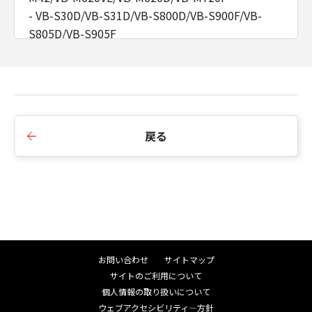
「許諾ソフトウェア」を消去するものとし
- VB-S30D/VB-S31D/VB-S800D/VB-S900F/VB-
ます。
S805D/VB-S905F
(5) 第１条、第３条および第５条の規定
- VB-H41/VB-H610VE/VB-H610D/VB-H710F/VB-
は、本契約の終了後も効力を有するものと
M40/VB-M600VE/VB-M600D/VB-M700F
します。
4. IPアドレスを範囲指定することで複数台のカメ
分離可能性
ラを同時に追加する機能を追加しました。
(1) 本契約のいずれかの条項またはその一
5. [カメラ一覧]、[カメラ基本設定]にて、各国語で
戻る
部が法律により無効となっても、本契約の
設定したカメラ名を表示するようにしました。
それ以外の部分は効力を有するものとしま
6. インストーラーの表示画面を変更しました。
す。
7. アイコンのデザインを変更しました。
(2) 本契約は日本国法に準拠するものとし
8. [カメラ基本設定]、[カメラ詳細設定]で再起動が
ます。
必要な項目がわかるようにアイコンを追加しまし
(3) 本契約に関わる紛争は、東京地方裁判
た。
所を管轄裁判所として解決するものとしま
お問い合わせ
サイトマップ
す。
サイトのご利用について
■Ver. 2.4.2
U.S. GOVERNMENT RESTRICTED RIGHTS
個人情報の取り扱いについて
1. VB-H43/VB-H630VE/VB-H630D/VB-H730F ファ
NOTICE:
ウェブアクセシビリティ―方針