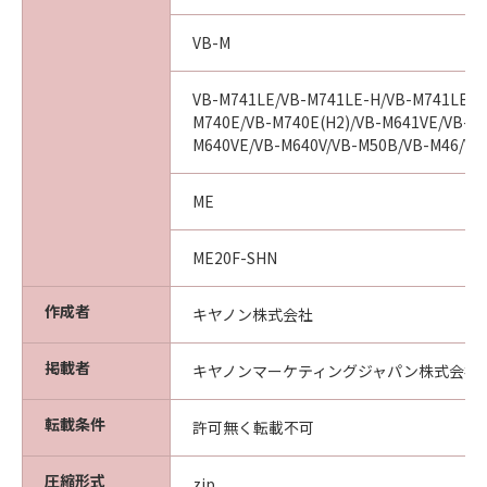
が、「許諾ソフトウェア」の事故、誤用、
または乱用により生じた場合には無効とな
VB-M
るものとします。
(3) キヤノン、キヤノンの子会社、それら
VB-M741LE/VB-M741LE-H/VB-M741LE(H
M740E/VB-M740E(H2)/VB-M641VE/VB-M6
の販売代理店および販売店は、「許諾ソフ
M640VE/VB-M640V/VB-M50B/VB-M46/VB
トウェア」の使用または使用不能から生ず
るいかなる損害（逸失利益およびその他の
ME
派生的または付随的な損害を含むがこれら
に限定されない）について、一切責任を負
ME20F-SHN
わないものとします。たとえ、キヤノン、
キヤノンの子会社、それらの販売代理店ま
作成者
キヤノン株式会社
たは販売店がかかる損害の可能性について
知らされていた場合でも同様です。
掲載者
キヤノンマーケティングジャパン株式会社
(4) キヤノン、キヤノンの子会社、それら
の販売代理店および販売店は、「許諾ソフ
転載条件
許可無く転載不可
トウェア」の使用に起因または関連してお
客様と第三者との間に生じるいかなる紛争
圧縮形式
zip