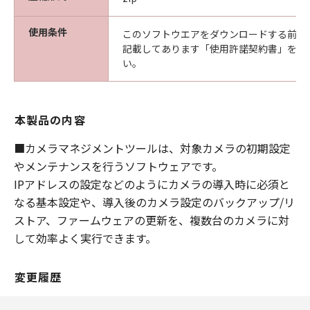
についても、一切責任を負わないものとし
ます。
使用条件
このソフトウエアをダウンロードする前に
サポートおよびアップデート
記載してあります「使用許諾契約書」を必
い。
キヤノン、キヤノンの子会社、それらの販
売代理店および販売店は、「許諾ソフトウ
ェア」のメンテナンスおよびお客様による
本製品の内容
「許諾ソフトウェア」の使用を支援するこ
とに、並びに「許諾ソフトウェア」に対す
■カメラマネジメントツールは、対象カメラの初期設定
るアップデート、バグの修正またはサポー
やメンテナンスを行うソフトウェアです。
トの提供について、いかなる責任を負うも
IPアドレスの設定などのようにカメラの導入時に必須と
のでもありません。
なる基本設定や、導入後のカメラ設定のバックアップ/リ
輸出
ストア、ファームウェアの更新を、複数台のカメラに対
お客様は、日本国政府または該当国の政府
して効率よく実行できます。
より必要な認可等を得ることなしに、「許
諾ソフトウェア」の全部または一部を、直
変更履歴
接または間接に輸出してはなりません。