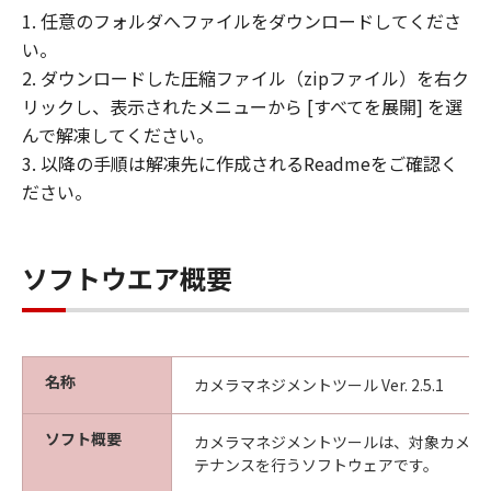
れているものと同一の著作権表示を行うも
1. 任意のフォルダへファイルをダウンロードしてくださ
のとします。
い。
(3) お客様は、「許諾ソフトウェア」の全
2. ダウンロードした圧縮ファイル（zipファイル）を右ク
部または一部を修正、改変、リバース・エ
リックし、表示されたメニューから [すべてを展開] を選
ンジニアリング、逆コンパイル、逆アセン
んで解凍してください。
ブルまたは他のプログラミング言語へ変換
3. 以降の手順は解凍先に作成されるReadmeをご確認く
することはできません。また、第三者にこ
ださい。
のような行為をさせてはなりません。
(4) 本契約に明示的に定める場合を除き、
お客様は、「許諾ソフトウェア」を再使用
ソフトウエア概要
許諾、譲渡、販売、頒布、賃貸、リースも
しくは貸与すること、または複製もしくは
翻訳することはできません。
名称
カメラマネジメントツール Ver. 2.5.1
保証の否認および免責
(1) 「許諾ソフトウェア」は、『現状のま
ソフト概要
カメラマネジメントツールは、対象カメラ
ま（AS-IS）』の状態で使用許諾されます。
テナンスを行うソフトウェアです。
キヤノン、キヤノンの子会社、それらの販