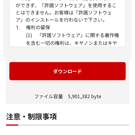
ができず、「許諾ソフトウェア」を使用するこ
とはできません。お客様は「許諾ソフトウェ
ア」のインストールを行わないで下さい。
権利の留保
(1) 「許諾ソフトウェア」に関する著作権
を含む一切の権利は、キヤノンまたはキヤ
ノンのライセンサーに帰属します。
(2) 本契約に明示的に定める場合を除き、
キヤノンおよびキヤノンのライセンサーの
ダウンロード
いかなる知的財産権も、明示たると黙示た
るとを問わず、お客様に譲渡または許諾さ
れるものではありません。
ファイル容量 5,901,382 byte
(3) お客様は、「許諾ソフトウェア」に含
まれるキヤノンまたはキヤノンのライセン
サーの著作権表示を変更、除去または削除
注意・制限事項
してはなりません。
使用許諾