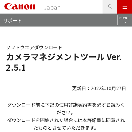
検
このページの本文へ
メ
索
ロ
ニ
menu
サポート
ー
ュ
カ
ー
ル
ナ
ソフトウエアダウンロード
ビ
カメラマネジメントツール Ver.
2.5.1
更新日：2022年10月27日
ダウンロード前に下記の使用許諾契約書を必ずお読みく
ださい。
ダウンロードを開始された場合には本許諾書に同意され
たものとさせていただきます。