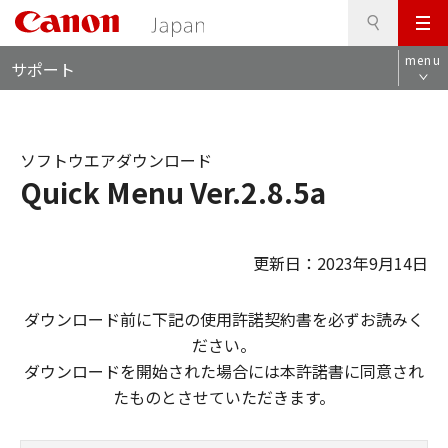
検
このページの本文へ
メ
索
ロ
ニ
menu
サポート
ー
ュ
カ
ー
ル
ナ
ソフトウエアダウンロード
ビ
Quick Menu Ver.2.8.5a
更新日：2023年9月14日
ダウンロード前に下記の使用許諾契約書を必ずお読みく
ださい。
ダウンロードを開始された場合には本許諾書に同意され
たものとさせていただきます。