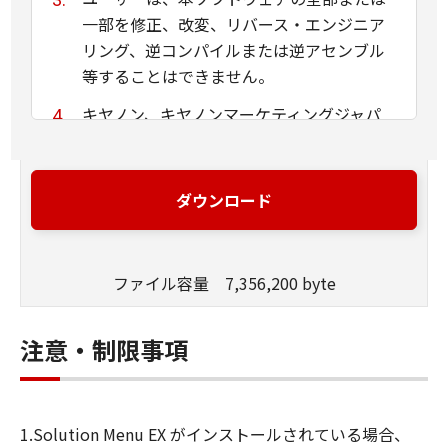
一部を修正、改変、リバース・エンジニア
リング、逆コンパイルまたは逆アセンブル
等することはできません。
キヤノン、キヤノンマーケティングジャパ
ン株式会社およびキヤノンのライセンサー
は、本ソフトウェアがユーザーの特定の目
的のために適当であること、もしくは有用
ダウンロード
であること、または本ソフトウェアに瑕疵
がないこと、その他本ソフトウェアに関し
ていかなる保証もいたしません。
ファイル容量 7,356,200 byte
キヤノン、キヤノンマーケティングジャパ
ン株式会社およびキヤノンのライセンサー
注意・制限事項
は、本ソフトウェアの使用に付随または関
連して生ずる直接的または間接的な損失、
損害等について、いかなる場合においても
1.Solution Menu EX がインストールされている場合、
一切の責任を負いません。