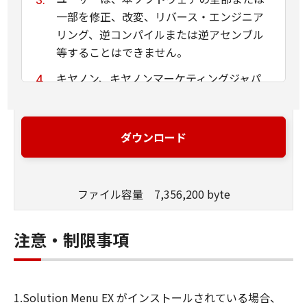
一部を修正、改変、リバース・エンジニア
リング、逆コンパイルまたは逆アセンブル
等することはできません。
キヤノン、キヤノンマーケティングジャパ
ン株式会社およびキヤノンのライセンサー
は、本ソフトウェアがユーザーの特定の目
的のために適当であること、もしくは有用
ダウンロード
であること、または本ソフトウェアに瑕疵
がないこと、その他本ソフトウェアに関し
ていかなる保証もいたしません。
ファイル容量 7,356,200 byte
キヤノン、キヤノンマーケティングジャパ
ン株式会社およびキヤノンのライセンサー
注意・制限事項
は、本ソフトウェアの使用に付随または関
連して生ずる直接的または間接的な損失、
損害等について、いかなる場合においても
1.Solution Menu EX がインストールされている場合、
一切の責任を負いません。