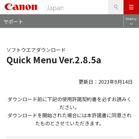
検
このページの本文へ
メ
索
ロ
ニ
menu
サポート
ー
ュ
カ
ー
ル
ナ
ソフトウエアダウンロード
ビ
Quick Menu Ver.2.8.5a
更新日：2023年9月14日
ダウンロード前に下記の使用許諾契約書を必ずお読みく
ださい。
ダウンロードを開始された場合には本許諾書に同意され
たものとさせていただきます。