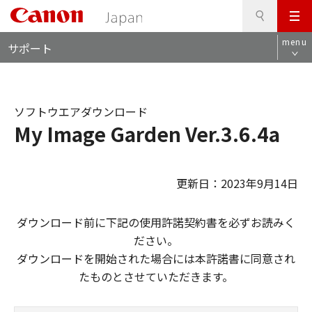
検
このページの本文へ
メ
索
ロ
ニ
menu
サポート
ー
ュ
カ
ー
ル
ナ
ソフトウエアダウンロード
ビ
My Image Garden Ver.3.6.4a
更新日：2023年9月14日
ダウンロード前に下記の使用許諾契約書を必ずお読みく
ださい。
ダウンロードを開始された場合には本許諾書に同意され
たものとさせていただきます。