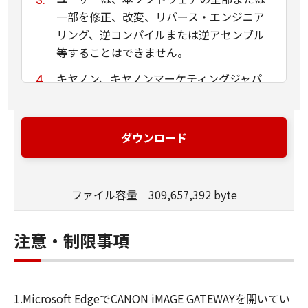
一部を修正、改変、リバース・エンジニア
リング、逆コンパイルまたは逆アセンブル
等することはできません。
キヤノン、キヤノンマーケティングジャパ
ン株式会社およびキヤノンのライセンサー
は、本ソフトウェアがユーザーの特定の目
的のために適当であること、もしくは有用
ダウンロード
であること、または本ソフトウェアに瑕疵
がないこと、その他本ソフトウェアに関し
ていかなる保証もいたしません。
ファイル容量 309,657,392 byte
キヤノン、キヤノンマーケティングジャパ
ン株式会社およびキヤノンのライセンサー
注意・制限事項
は、本ソフトウェアの使用に付随または関
連して生ずる直接的または間接的な損失、
損害等について、いかなる場合においても
1.Microsoft EdgeでCANON iMAGE GATEWAYを開いてい
一切の責任を負いません。