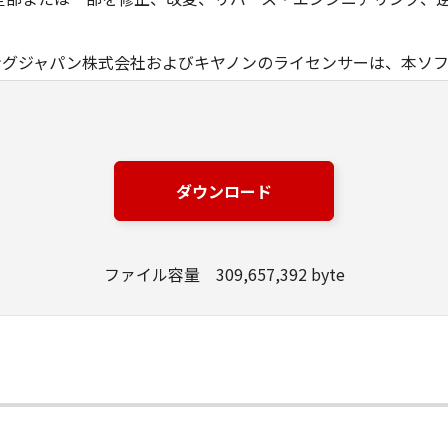
ングジャパン株式会社およびキヤノンのライセンサーは、本ソ
は有用であること、または本ソフトウェアに瑕疵がないこと、
ングジャパン株式会社およびキヤノンのライセンサーは、本ソ
損失、損害等について、いかなる場合においても一切の責任を
ダウンロード
該当国の政府より必要な許可等を得ることなしに、本ソフトウ
ファイル容量 309,657,392 byte