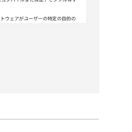
フトウェアがユーザーの特定の目的の
その他本ソフトウェアに関していかな
フトウェアの使用に付随または関連し
負いません。
ェアの全部または一部を、直接または