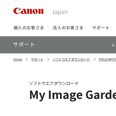
グ
個人のお客さま
法人のお客さま
サポート
ロ
ー
ロ
サポート
バ
よ
ー
ル
カ
ナ
サ
ル
Home
サポート
ソフトウエアダウンロード
PIXUS M
イ
ビ
ナ
ト
ビ
内
の
現
ソフトウエアダウンロード
在
My Image Garde
位
置