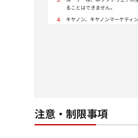
ることはできません。
キヤノン、キヤノンマーケティ
ために適当であること、もしく
る保証もいたしません。
キヤノン、キヤノンマーケティ
て生ずる直接的または間接的な
ユーザーは、日本国政府または
間接に輸出してはなりません。
注意・制限事項