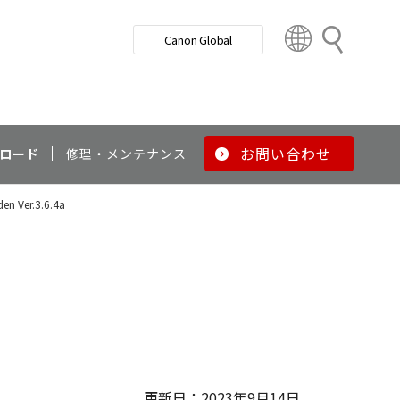
検
Canon Global
索
C
o
u
n
t
r
お問い合わせ
ロード
修理・メンテナンス
y
&
en Ver.3.6.4a
R
e
g
i
o
n
更新日：2023年9月14日