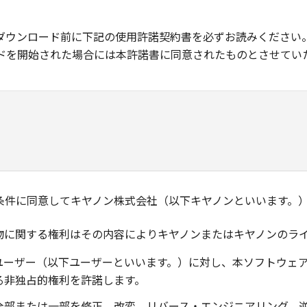
ダウンロード前に下記の使用許諾契約書を必ずお読みください
ドを開始された場合には本許諾書に同意されたものとさせてい
条件に同意してキヤノン株式会社（以下キヤノンといいます。
物に関する権利はその内容によりキヤノンまたはキヤノンのラ
ユーザー（以下ユーザーといいます。）に対し、本ソフトウェ
る非独占的権利を許諾します。
全部または一部を修正、改変、リバース・エンジニアリング、