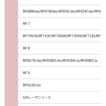
MF6880dw/MF6780dw/MF656Cdw/MF654Cdw/MF644
MF 7
MF7455N/MF7430/MF7450N/MF7350N/MF7330/MF72
MF 8
MF8570Cdw/MF8380Cdw/MF8280Cw/MF8080Cw
MF 9
MF9220Cdn
GIIIレーザシリーズ