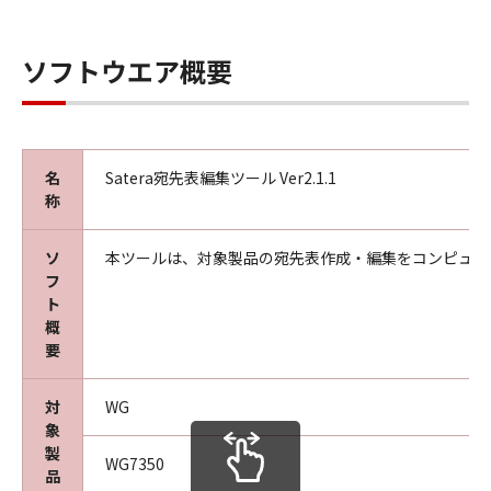
ソフトウエア概要
名
Satera宛先表編集ツール Ver2.1.1
称
ソ
本ツールは、対象製品の宛先表作成・編集をコンピュー
フ
ト
概
要
対
WG
象
製
WG7350
品