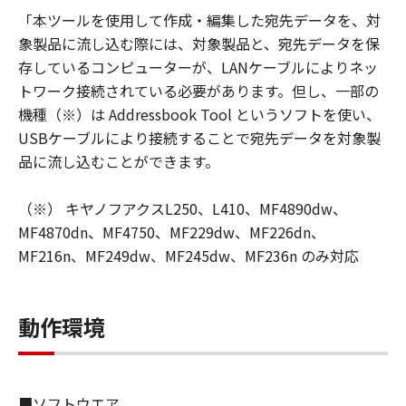
瑕疵がないこと、その他本ソフトウェアに
「本ツールを使用して作成・編集した宛先データを、対
関していかなる保証もいたしません。
象製品に流し込む際には、対象製品と、宛先データを保
キヤノンマーケティングジャパンおよびキ
存しているコンピューターが、LANケーブルによりネッ
ヤノンマーケティングジャパンのライセン
トワーク接続されている必要があります。但し、一部の
サーは、本ソフトウェアの使用に付随また
機種（※）は Addressbook Tool というソフトを使い、
は関連して生ずる直接的または間接的な損
USBケーブルにより接続することで宛先データを対象製
失、損害等について、いかなる場合におい
品に流し込むことができます。
ても一切の責任を負いません。
（※） キヤノフアクスL250、L410、MF4890dw、
ユーザーは、日本国政府または該当国の政
MF4870dn、MF4750、MF229dw、MF226dn、
府より必要な許可等を得ることなしに、本
MF216n、MF249dw、MF245dw、MF236n のみ対応
ソフトウエアの全部または一部を、直接ま
たは間接に輸出してはなりません。
動作環境
以上
■ソフトウエア