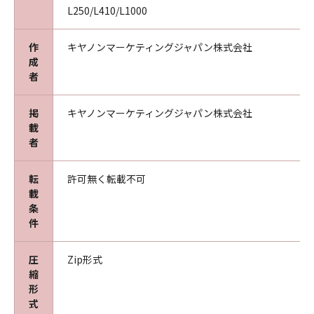
L250/L410/L1000
作
キヤノンマーケティングジャパン株式会社
成
者
掲
キヤノンマーケティングジャパン株式会社
載
者
転
許可無く転載不可
載
条
件
圧
Zip形式
縮
形
式