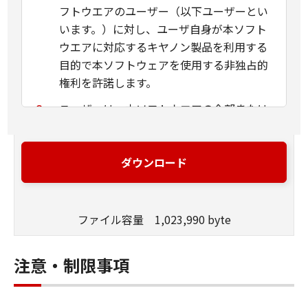
フトウエアのユーザー（以下ユーザーとい
います。）に対し、ユーザ自身が本ソフト
ウエアに対応するキヤノン製品を利用する
目的で本ソフトウェアを使用する非独占的
権利を許諾します。
ユーザーは、本ソフトウエアの全部または
一部について、販売、頒布、修正、改変、
リバース・エンジニアリング、逆コンパイ
ルまたは逆アセンブル等することならびに
ダウンロード
これらの行為を第三者に許諾することはで
きません。
ファイル容量 1,023,990 byte
キヤノンマーケティングジャパンおよびキ
ヤノンマーケティングジャパンのライセン
サーは、本ソフトウェアがユーザーの特定
注意・制限事項
の目的のために適当であること、もしくは
有用であること、または本ソフトウエアに