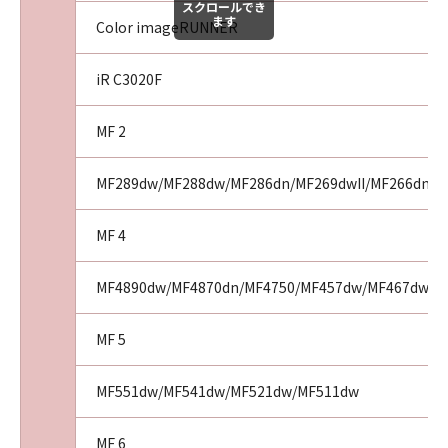
スクロールでき
ます
Color imageRUNNER
iR C3020F
MF 2
MF289dw/MF288dw/MF286dn/MF269dwII/MF266dnII
MF 4
MF4890dw/MF4870dn/MF4750/MF457dw/MF467dw/M
MF 5
MF551dw/MF541dw/MF521dw/MF511dw
MF 6