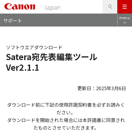
検
このページの本文へ
メ
索
ロ
ニ
menu
サポート
ー
ュ
カ
ー
ル
ナ
ソフトウエアダウンロード
ビ
Satera宛先表編集ツール
Ver2.1.1
更新日：2025年3月6日
ダウンロード前に下記の使用許諾契約書を必ずお読みく
ださい。
ダウンロードを開始された場合には本許諾書に同意され
たものとさせていただきます。