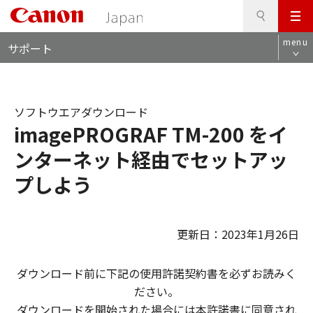
検
このページの本文へ
メ
索
ロ
ニ
menu
サポート
ー
ュ
カ
ー
ル
ナ
ソフトウエアダウンロード
ビ
imagePROGRAF TM-200 をイ
ンターネット経由でセットアッ
プしよう
更新日：2023年1月26日
ダウンロード前に下記の使用許諾契約書を必ずお読みく
ださい。
ダウンロードを開始された場合には本許諾書に同意され