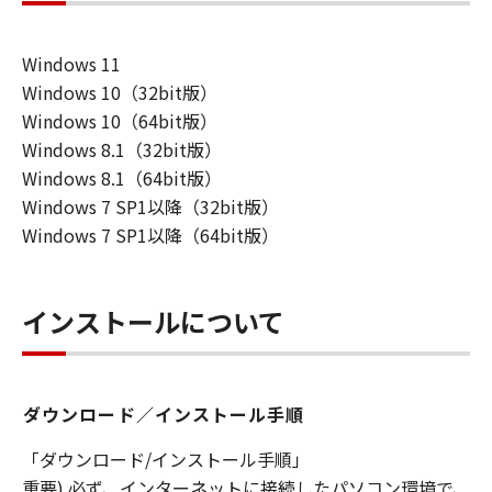
を許可したお客様のイントラネット内のユ
ーザ（以下「指定ユーザ」と言います）
Windows 11
に、本契約の条件の下で、「許諾ソフトウ
Windows 10（32bit版）
エア」を使用させることができます。その
Windows 10（64bit版）
場合、お客様には、かかる「指定ユーザ」
Windows 8.1（32bit版）
を本契約の条件に従わせることにつき、す
Windows 8.1（64bit版）
べての責任を負っていただくものとしま
Windows 7 SP1以降（32bit版）
す。 (2) お客様は、再使用許諾、譲渡、頒
Windows 7 SP1以降（64bit版）
布、貸与その他の方法により、第三者に
「本ソフトウエア」を使用もしくは利用さ
せることはできません。
インストールについて
(3) お客様は、「本ソフトウエア」の全部
または一部を修正、改変、リバース・エン
ジニアリング、逆コンパイルまたは逆アセ
ダウンロード／インストール手順
ンブル等することはできません。また第三
者にこのような行為をさせてはなりませ
「ダウンロード/インストール手順」
ん。
重要) 必ず、インターネットに接続したパソコン環境で、