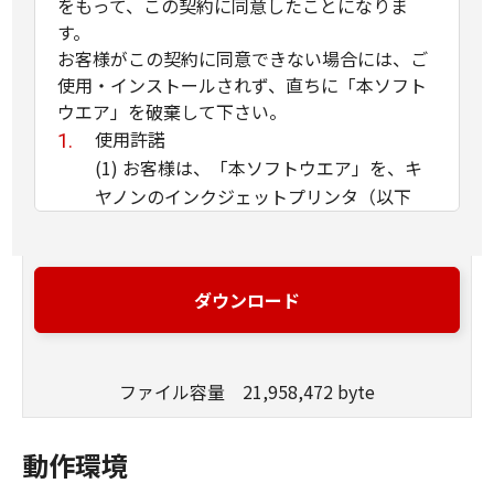
をもって、この契約に同意したことになりま
す。
お客様がこの契約に同意できない場合には、ご
使用・インストールされず、直ちに「本ソフト
ウエア」を破棄して下さい。
使用許諾
(1) お客様は、「本ソフトウエア」を、キ
ヤノンのインクジェットプリンタ（以下
「プリンタ」と言います）に直接またはネ
ットワークを通じ接続される複数のコンピ
ュータのそれぞれにおいて使用（「使用」
ダウンロード
とは、「許諾ソフトウエア」をコンピュー
タの記憶媒体上にインストールすること、
またはコンピュータにおいて表示するこ
ファイル容量 21,958,472 byte
と、アクセスすること、読み出すこと、も
しくは実行することのいずれも含むものと
します）することができます。お客様はま
動作環境
た、お客様が「プリンタ」を使用すること