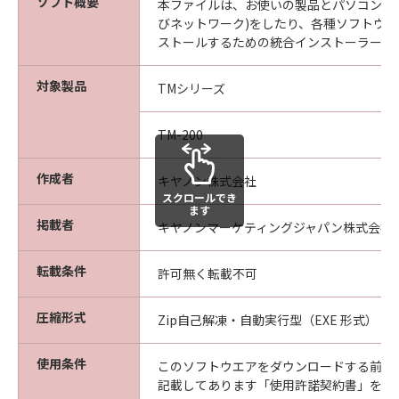
な欠陥がないことを保証します。当該保証
ソフト概要
本ファイルは、お使いの製品とパソコンの接
期間中に「メディア」に物理的な欠陥が発
びネットワーク)をしたり、各種ソフトウ
ストールするための統合インストーラーで
見された場合には、キヤノンは、「メディ
ア」を交換いたします。
対象製品
TMシリーズ
保証の否認・免責
(1) 「本ソフトウエア」は、『現状のまま』の
状態で使用許諾されます。キヤノン、キヤノン
TM-200
の関連会社、それらの販売代理店及び販売店
は、「本ソフトウエア」に関して、商品性及び
作成者
キヤノン株式会社
スクロールでき
特定の目的への適合性の保証を含め、いかなる
ます
保証も、明示たると黙示たるとを問わず一切し
掲載者
キヤノンマーケティングジャパン株式会社
ないものとします。
(2) キヤノン、キヤノンの関連会社、それらの販
転載条件
許可無く転載不可
売代理店及び販売店は、「許諾ソフトウエア」
の使用または使用不能から生ずるいかなる損害
圧縮形式
Zip自己解凍・自動実行型（EXE 形式）
（逸失利益及びその他の派生的または付随的な
損害を含むがこれらに限定されない）につい
使用条件
このソフトウエアをダウンロードする前に
て、一切の責任を負わないものとします。例
記載してあります「使用許諾契約書」を必
え、キヤノン、キヤノンの関連会社、それらの