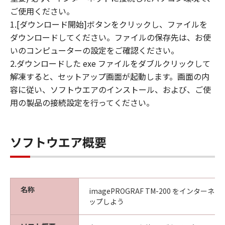
(4) 本契約に明示的に定める場合を除き、
ご使用ください。
キヤノンは「本ソフトウエア」に関する知
1.[ダウンロード開始]ボタンをクリックし、ファイルを
的財産権のいかなる権利もお客様に付与す
ダウンロードしてください。ファイルの保存先は、お使
るものではありません。
いのコンピューターの設定をご確認ください。
2.ダウンロードした exe ファイルをダブルクリックして
所有権
解凍すると、セットアップ画面が起動します。画面の内
「本ソフトウエア」及びその複製物に係る
容に従い、ソフトウエアのインストール、および、ご使
権限及び所有権は、その内容によりキヤノ
用の製品の接続設定を行ってください。
ンまたはキヤノンのライセンサーに帰属し
ます。
保証
ソフトウエア概要
「許諾ソフトウエア」が、CD-ROM等の記
憶媒体に格納されて提供されている場合、
キヤノンは、お客様が「許諾ソフトウエ
ア」を購入した日から90日の間、「許諾ソ
名称
imagePROGRAF TM-200 をインター
フトウエア」が格納されている記憶媒体
ップしよう
（以下「メディア」と言います）に物理的