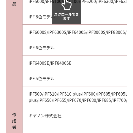
iPF5000/iPF5100/iPF6100/iPF6200/iPF6300/iPF6350/
品
Consistent with 48 C.F.R. 12.212 and 48 C.F.R.
227.7202-1 through 227.7202-4 (June 1995),
スクロールでき
iPF 8色モデル
ます
all U.S. Government End Users shall acquire
the Software with only those rights set forth
iPF6000S/iPF6300S/iPF6400S/iPF8000S/iPF8300S/iP
herein. Manufacturer is Canon Inc./30-2,
Shimomaruko 3-chome, Ohta-ku, Tokyo 146-
iPF 6色モデル
8501, Japan.
本条において、"the Software"という語は、本
契約における「本ソフトウエア」を意味するも
iPF6400SE/iPF8400SE
のとします。
iPF 5色モデル
以上
キヤノン株式会社
iPF500/iPF510/iPF510 plus/iPF600/iPF605/iPF605L/i
plus/iPF650/iPF655/iPF670/iPF680/iPF685/iPF700/iP
作
キヤノン株式会社
成
者