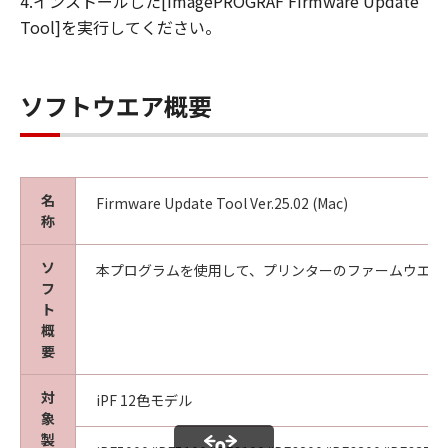
4.インストールした[imagePROGRAF Firmware Update
(2) お客様は、「本ソフトウエア」及びその複
Tool]を実行してください。
製物のすべてを廃棄及び消去することにより、
本契約を終了させることができます。
(3) キヤノンは、お客様が本契約のいずれかの条
ソフトウエア概要
項に違反した場合、直ちに本契約を終了させる
ことができます。
(4) お客様は、上記(3)による本契約の終了後直
ちに、「本ソフトウエア」及びその複製物のす
名
べてを廃棄及び消去するものとします。
Firmware Update Tool Ver.25.02 (Mac)
称
準拠法
本契約は、日本国法に準拠するものとします。
ソ
本プログラムを使用して、プリンターのファームウエア
U.S. GOVERNMENT RESTRICTED RIGHTS
フ
NOTICE:
ト
The Software is a "commercial item," as that
概
term is defined at 48 C.F.R. 2.101 (Oct 1995),
要
consisting of "commercial computer
software" and "commercial computer
対
iPF 12色モデル
象
software documentation," as such terms are
製
used in 48 C.F.R. 12.212 (Sept 1995).