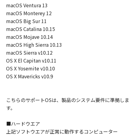
macOS Ventura 13
見された場合には、キヤノンは、「メディ
macOS Monterey 12
ア」を交換いたします。
macOS Big Sur 11
保証の否認・免責
(1) 「本ソフトウエア」は、『現状のまま』の
macOS Catalina 10.15
状態で使用許諾されます。キヤノン、キヤノン
macOS Mojave 10.14
の関連会社、それらの販売代理店及び販売店
macOS High Sierra 10.13
は、「本ソフトウエア」に関して、商品性及び
macOS Sierra v10.12
特定の目的への適合性の保証を含め、いかなる
OS X El Capitan v10.11
保証も、明示たると黙示たるとを問わず一切し
OS X Yosemite v10.10
ないものとします。
OS X Mavericks v10.9
(2) キヤノン、キヤノンの関連会社、それらの販
売代理店及び販売店は、「許諾ソフトウエア」
の使用または使用不能から生ずるいかなる損害
こちらのサポートOSは、製品のシステム要件に準拠しま
（逸失利益及びその他の派生的または付随的な
す。
損害を含むがこれらに限定されない）につい
て、一切の責任を負わないものとします。例
え、キヤノン、キヤノンの関連会社、それらの
■ハードウエア
販売代理店及び販売店がかかる損害の可能性に
上記ソフトウエアが正常に動作するコンピューター