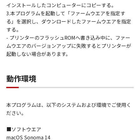
キヤノンは「本ソフトウエア」に関する知
インストールしたコンピューターにコピーする。
的財産権のいかなる権利もお客様に付与す
3.本プログラムを起動して「ファームウエアを指定す
るものではありません。
る」を選択し、ダウンロードしたファームウエアを指定
所有権
する。
「本ソフトウエア」及びその複製物に係る
- プリンターのフラッシュROMへ書き込み中に、ファー
権限及び所有権は、その内容によりキヤノ
ムウエアのバージョンアップに失敗するとプリンターが
ンまたはキヤノンのライセンサーに帰属し
起動しない場合があります。
ます。
保証
動作環境
「許諾ソフトウエア」が、CD-ROM等の記
憶媒体に格納されて提供されている場合、
キヤノンは、お客様が「許諾ソフトウエ
本プログラムは、以下のシステムおよび環境でご使用く
ア」を購入した日から90日の間、「許諾ソ
ださい。
フトウエア」が格納されている記憶媒体
（以下「メディア」と言います）に物理的
■ソフトウエア
な欠陥がないことを保証します。当該保証
macOS Sonoma 14
期間中に「メディア」に物理的な欠陥が発