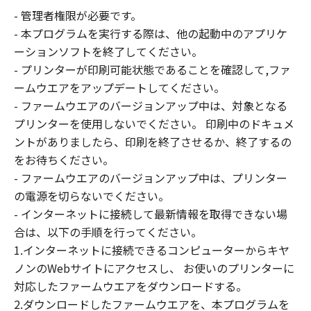
ーザ（以下「指定ユーザ」と言います）
- 管理者権限が必要です。
に、本契約の条件の下で、「許諾ソフトウ
- 本プログラムを実行する際は、他の起動中のアプリケ
エア」を使用させることができます。その
ーションソフトを終了してください。
場合、お客様には、かかる「指定ユーザ」
- プリンターが印刷可能状態であることを確認して,ファ
を本契約の条件に従わせることにつき、す
ームウエアをアップデートしてください。
べての責任を負っていただくものとしま
- ファームウエアのバージョンアップ中は、対象となる
す。 (2) お客様は、再使用許諾、譲渡、頒
プリンターを使用しないでください。 印刷中のドキュメ
布、貸与その他の方法により、第三者に
ントがありましたら、印刷を終了させるか、終了するの
「本ソフトウエア」を使用もしくは利用さ
をお待ちください。
せることはできません。
- ファームウエアのバージョンアップ中は、プリンター
(3) お客様は、「本ソフトウエア」の全部
の電源を切らないでください。
または一部を修正、改変、リバース・エン
- インターネットに接続して最新情報を取得できない場
ジニアリング、逆コンパイルまたは逆アセ
合は、以下の手順を行ってください。
ンブル等することはできません。また第三
1.インターネットに接続できるコンピューターからキヤ
者にこのような行為をさせてはなりませ
ノンのWebサイトにアクセスし、 お使いのプリンターに
ん。
対応したファームウエアをダウンロードする。
(4) 本契約に明示的に定める場合を除き、
2.ダウンロードしたファームウエアを、本プログラムを