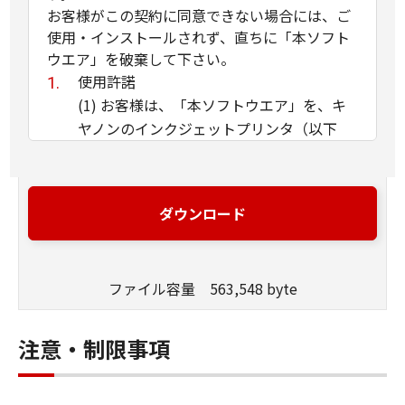
お客様がこの契約に同意できない場合には、ご
使用・インストールされず、直ちに「本ソフト
ウエア」を破棄して下さい。
使用許諾
(1) お客様は、「本ソフトウエア」を、キ
ヤノンのインクジェットプリンタ（以下
「プリンタ」と言います）に直接またはネ
ットワークを通じ接続される複数のコンピ
ュータのそれぞれにおいて使用（「使用」
ダウンロード
とは、「許諾ソフトウエア」をコンピュー
タの記憶媒体上にインストールすること、
またはコンピュータにおいて表示するこ
ファイル容量 563,548 byte
と、アクセスすること、読み出すこと、も
しくは実行することのいずれも含むものと
します）することができます。お客様はま
注意・制限事項
た、お客様が「プリンタ」を使用すること
を許可したお客様のイントラネット内のユ