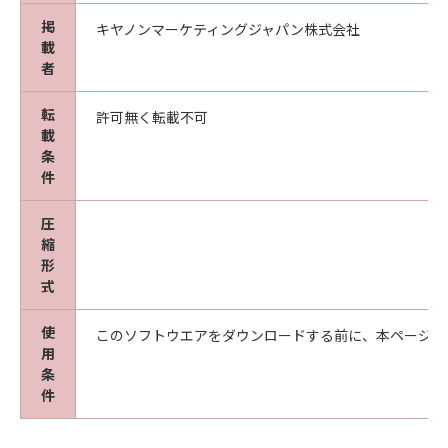
掲
キヤノンマーケティングジャパン株式会社
載
者
転
許可無く転載不可
載
条
件
圧
縮
形
式
使
このソフトウエアをダウンロードする前に、本ページ冒
用
条
件