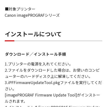
ついて知らされていた場合でも同様です。
(3) キヤノン、キヤノンの関連会社、それらの販
■対象プリンター
売代理店及び販売店は、「本ソフトウエア」の
Canon imagePROGRAFシリーズ
使用に起因または関連してお客様と第三者との
間に生じたいかなる紛争についても、一切責任
を負わないものとします。
インストールについて
(4) 以上が、「本ソフトウエア」に関するキヤノ
ン、キヤノンの関連会社、それらの販売代理店
及び販売店のすべての責任であり、お客様の唯
一の救済です。
ダウンロード／インストール手順
輸出
1.プリンターの電源を入れてください。
お客様は、日本国政府または関連する外国政府
2.ファイルをダウンロードした場合は、お使いのコンピ
より必要な認可等を得ることなしに「本ソフト
ウエア」の全部または一部を、直接または間接
ューターのハードディスク上に解凍してください。
に輸出してはなりません。
3.iPFFirmwareUpdateTool.pkgファイルを実行してくだ
契約期間
さい。
(1) 本契約は、お客様が「本ソフトウエア」を
[imagePROGRAF Firmware Update Tool]がインストー
インストールされた時点で発効し、下記(2)また
ルされます。
は(3)により終了されるまで有効に存続します。