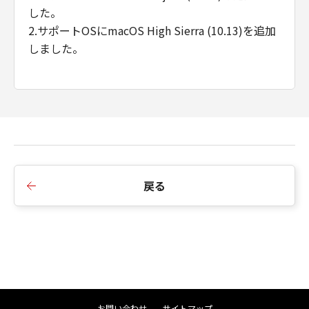
した。
2.サポートOSにmacOS High Sierra (10.13)を追加
しました。
■Ver.25.01a
1.Readmeの誤記を修正しました。
■Ver.25.01
戻る
1.サポートOSにmacOS Sierra (v10.12)を追加しま
した。
お問い合わせ
サイトマップ