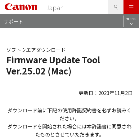
検
このページの本文へ
メ
索
ロ
ニ
menu
サポート
ー
ュ
カ
ー
ル
ナ
ソフトウエアダウンロード
ビ
Firmware Update Tool
Ver.25.02 (Mac)
更新日：2023年11月2日
ダウンロード前に下記の使用許諾契約書を必ずお読みく
ださい。
ダウンロードを開始された場合には本許諾書に同意され
たものとさせていただきます。