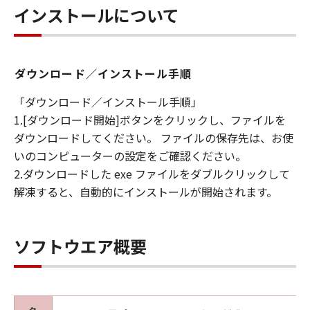
インストールについて
販売代理店及び販売店がかかる損害の可能性に
ついて知らされていた場合でも同様です。
(3) キヤノン、キヤノンの関連会社、それらの販
売代理店及び販売店は、「本ソフトウエア」の
ダウンロード／インストール手順
使用に起因または関連してお客様と第三者との
間に生じたいかなる紛争についても、一切責任
「ダウンロード／インストール手順」
を負わないものとします。
1.[ダウンロード開始]ボタンをクリックし、ファイルを
(4) 以上が、「本ソフトウエア」に関するキヤノ
ダウンロードしてください。 ファイルの保存先は、お使
ン、キヤノンの関連会社、それらの販売代理店
いのコンピューターの設定をご確認ください。
及び販売店のすべての責任であり、お客様の唯
2.ダウンロードした exe ファイルをダブルクリックして
一の救済です。
解凍すると、自動的にインストールが開始されます。
輸出
お客様は、日本国政府または関連する外国政府
より必要な認可等を得ることなしに「本ソフト
ソフトウエア概要
ウエア」の全部または一部を、直接または間接
に輸出してはなりません。
契約期間
(1) 本契約は、お客様が「本ソフトウエア」を