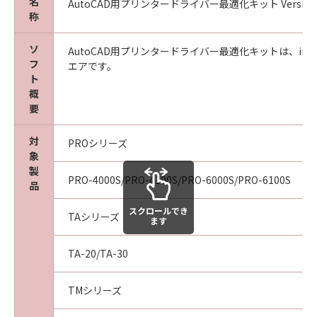
インストールされた時点で発効し、下記(2)また
名
AutoCAD用プリンタードライバー最適化キット Version 1.1
称
は(3)により終了されるまで有効に存続します。
(2) お客様は、「本ソフトウエア」及びその複
ソ
製物のすべてを廃棄及び消去することにより、
AutoCAD用プリンタードライバー最適化キットは、im
フ
エアです。
本契約を終了させることができます。
ト
(3) キヤノンは、お客様が本契約のいずれかの条
概
項に違反した場合、直ちに本契約を終了させる
要
ことができます。
(4) お客様は、上記(3)による本契約の終了後直
対
PROシリーズ
ちに、「本ソフトウエア」及びその複製物のす
象
べてを廃棄及び消去するものとします。
製
PRO-4000S/PRO-4100S/PRO-6000S/PRO-6100S
品
準拠法
本契約は、日本国法に準拠するものとします。
スクロールでき
TAシリーズ
U.S. GOVERNMENT RESTRICTED RIGHTS
ます
NOTICE:
TA-20/TA-30
The Software is a "commercial item," as that
term is defined at 48 C.F.R. 2.101 (Oct 1995),
consisting of "commercial computer
TMシリーズ
software" and "commercial computer