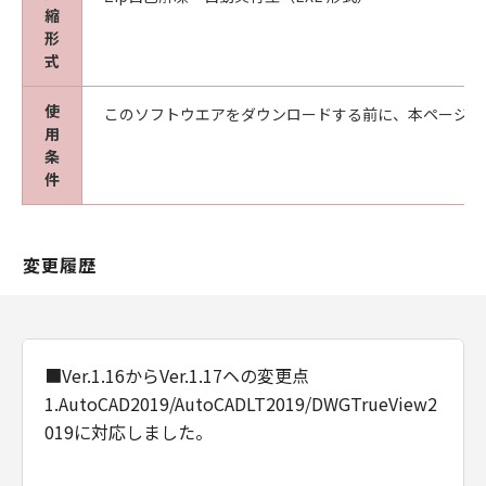
縮
形
式
使
このソフトウエアをダウンロードする前に、本ページ冒
用
条
件
変更履歴
■Ver.1.16からVer.1.17ヘの変更点
1.AutoCAD2019/AutoCADLT2019/DWGTrueView2
019に対応しました。