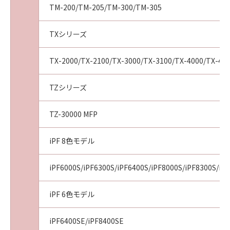
software documentation," as such terms are
TM-200/TM-205/TM-300/TM-305
used in 48 C.F.R. 12.212 (Sept 1995).
Consistent with 48 C.F.R. 12.212 and 48 C.F.R.
TXシリーズ
227.7202-1 through 227.7202-4 (June 1995),
all U.S. Government End Users shall acquire
TX-2000/TX-2100/TX-3000/TX-3100/TX-4000/TX-41
the Software with only those rights set forth
herein. Manufacturer is Canon Inc./30-2,
TZシリーズ
Shimomaruko 3-chome, Ohta-ku, Tokyo 146-
8501, Japan.
TZ-30000 MFP
本条において、"the Software"という語は、本
契約における「本ソフトウエア」を意味するも
のとします。
iPF 8色モデル
以上
iPF6000S/iPF6300S/iPF6400S/iPF8000S/iPF8300S/iP
キヤノン株式会社
iPF 6色モデル
iPF6400SE/iPF8400SE