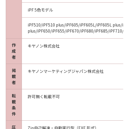
iPF 5色モデル
iPF510/iPF510 plus/iPF605/iPF605L/iPF605L plus/iP
plus/iPF650/iPF655/iPF670/iPF680/iPF685/iPF710/iP
作
キヤノン株式会社
成
者
掲
キヤノンマーケティングジャパン株式会社
載
者
転
許可無く転載不可
載
条
件
圧
Zip自己解凍・自動実行型（EXE 形式）