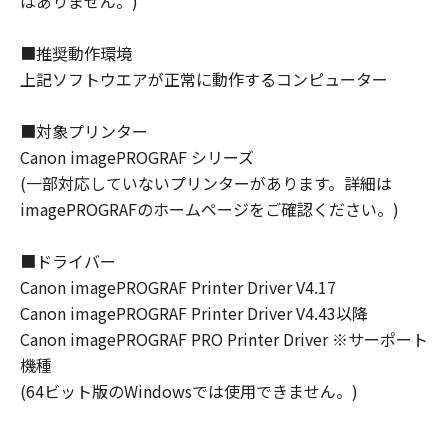
はありません。)
な欠陥がないことを保証します。当該保証
期間中に「メディア」に物理的な欠陥が発
■推奨動作環境
見された場合には、キヤノンは、「メディ
上記ソフトウエアが正常に動作するコンピューター
ア」を交換いたします。
保証の否認・免責
(1) 「本ソフトウエア」は、『現状のまま』の
■対象プリンター
状態で使用許諾されます。キヤノン、キヤノン
Canon imagePROGRAF シリーズ
の関連会社、それらの販売代理店及び販売店
(一部対応していないプリンターがあります。詳細は
は、「本ソフトウエア」に関して、商品性及び
imagePROGRAFのホームページをご確認ください。)
特定の目的への適合性の保証を含め、いかなる
保証も、明示たると黙示たるとを問わず一切し
■ドライバー
ないものとします。
Canon imagePROGRAF Printer Driver V4.17
(2) キヤノン、キヤノンの関連会社、それらの販
Canon imagePROGRAF Printer Driver V4.43以降
売代理店及び販売店は、「許諾ソフトウエア」
Canon imagePROGRAF PRO Printer Driver ※サーポート
の使用または使用不能から生ずるいかなる損害
機種
（逸失利益及びその他の派生的または付随的な
(64ビット版のWindowsでは使用できません。)
損害を含むがこれらに限定されない）につい
て、一切の責任を負わないものとします。例
え、キヤノン、キヤノンの関連会社、それらの