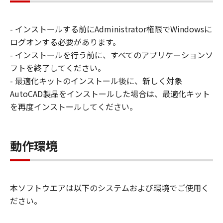
を許可したお客様のイントラネット内のユ
ーザ（以下「指定ユーザ」と言います）
- インストールする前にAdministrator権限でWindowsに
に、本契約の条件の下で、「許諾ソフトウ
ログオンする必要があります。
エア」を使用させることができます。その
- インストールを行う前に、すべてのアプリケーションソ
場合、お客様には、かかる「指定ユーザ」
フトを終了してください。
を本契約の条件に従わせることにつき、す
- 最適化キットのインストール後に、新しく対象
べての責任を負っていただくものとしま
AutoCAD製品をインストールした場合は、最適化キット
す。 (2) お客様は、再使用許諾、譲渡、頒
を再度インストールしてください。
布、貸与その他の方法により、第三者に
「本ソフトウエア」を使用もしくは利用さ
せることはできません。
動作環境
(3) お客様は、「本ソフトウエア」の全部
または一部を修正、改変、リバース・エン
ジニアリング、逆コンパイルまたは逆アセ
本ソフトウエアは以下のシステムおよび環境でご使用く
ンブル等することはできません。また第三
ださい。
者にこのような行為をさせてはなりませ
ん。