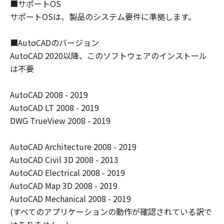
■サポートOS
(4) 本契約に明示的に定める場合を除き、
サポートOSは、製品のシステム要件に準拠します。
キヤノンは「本ソフトウエア」に関する知
的財産権のいかなる権利もお客様に付与す
■AutoCADのバージョン
るものではありません。
AutoCAD 2020以降、このソフトウェアのインストール
所有権
は不要
「本ソフトウエア」及びその複製物に係る
権限及び所有権は、その内容によりキヤノ
AutoCAD 2008 - 2019
ンまたはキヤノンのライセンサーに帰属し
AutoCAD LT 2008 - 2019
ます。
DWG TrueView 2008 - 2019
保証
AutoCAD Architecture 2008 - 2019
「許諾ソフトウエア」が、CD-ROM等の記
AutoCAD Civil 3D 2008 - 2013
憶媒体に格納されて提供されている場合、
AutoCAD Electrical 2008 - 2019
キヤノンは、お客様が「許諾ソフトウエ
AutoCAD Map 3D 2008 - 2019
ア」を購入した日から90日の間、「許諾ソ
AutoCAD Mechanical 2008 - 2019
フトウエア」が格納されている記憶媒体
(すべてのアプリケーションの動作が確認されている訳で
（以下「メディア」と言います）に物理的