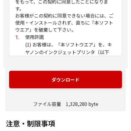
をもって、この契約に同意したことになりま
す。
お客様がこの契約に同意できない場合には、ご
使用・インストールされず、直ちに「本ソフト
ウエア」を破棄して下さい。
使用許諾
(1) お客様は、「本ソフトウエア」を、キ
ヤノンのインクジェットプリンタ（以下
「プリンタ」と言います）に直接またはネ
ットワークを通じ接続される複数のコンピ
ュータのそれぞれにおいて使用（「使用」
ダウンロード
とは、「許諾ソフトウエア」をコンピュー
タの記憶媒体上にインストールすること、
またはコンピュータにおいて表示するこ
ファイル容量 1,328,280 byte
と、アクセスすること、読み出すこと、も
しくは実行することのいずれも含むものと
します）することができます。お客様はま
注意・制限事項
た、お客様が「プリンタ」を使用すること