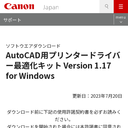
検
このページの本文へ
メ
索
ロ
ニ
menu
サポート
ー
ュ
カ
ー
ル
ナ
ソフトウエアダウンロード
ビ
AutoCAD用プリンタードライバ
ー最適化キット Version 1.17
for Windows
更新日：2023年7月20日
ダウンロード前に下記の使用許諾契約書を必ずお読みく
ださい。
ダウンロードを開始された場合には本許諾書に同意され