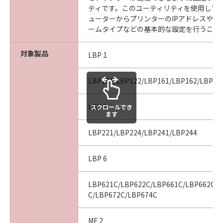
ティです。このユーティリティを使用して
ューターからプリンターのIPアドレスやネ
ームタイプなどの基本的な設定を行うこと
対象製品
LBP 1
LBP121/LBP122/LBP161/LBP162/LBP16
LBP 2
スクロールでき
ます
LBP221/LBP224/LBP241/LBP244
LBP 6
LBP621C/LBP622C/LBP661C/LBP662C/L
C/LBP672C/LBP674C
MF 2