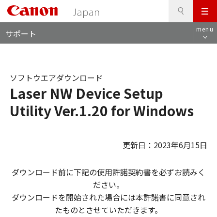
検
このページの本文へ
メ
索
ロ
ニ
menu
サポート
ー
ュ
カ
ー
ル
ナ
ソフトウエアダウンロード
ビ
Laser NW Device Setup
Utility Ver.1.20 for Windows
更新日：2023年6月15日
ダウンロード前に下記の使用許諾契約書を必ずお読みく
ださい。
ダウンロードを開始された場合には本許諾書に同意され
たものとさせていただきます。