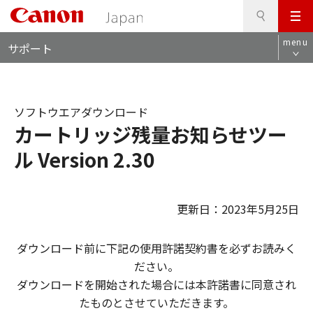
検
このページの本文へ
メ
索
ロ
ニ
menu
サポート
ー
ュ
カ
ー
ル
ナ
ソフトウエアダウンロード
ビ
カートリッジ残量お知らせツー
ル Version 2.30
更新日：2023年5月25日
ダウンロード前に下記の使用許諾契約書を必ずお読みく
ださい。
ダウンロードを開始された場合には本許諾書に同意され
たものとさせていただきます。