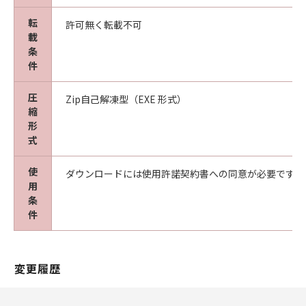
転
許可無く転載不可
載
条
件
圧
Zip自己解凍型（EXE 形式）
縮
形
式
使
ダウンロードには使用許諾契約書への同意が必要です。
用
条
件
変更履歴