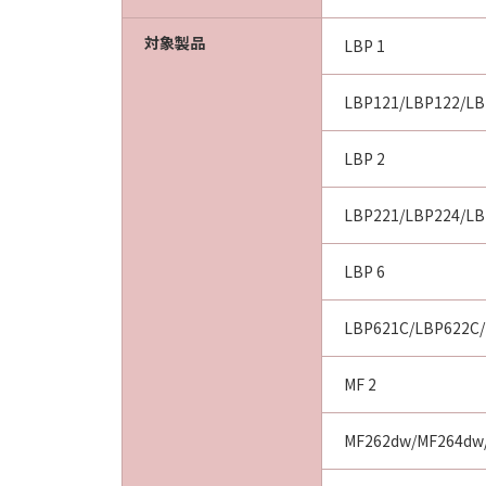
対象製品
LBP 1
LBP121/LBP122/LB
LBP 2
LBP221/LBP224/LB
LBP 6
LBP621C/LBP622C/
MF 2
MF262dw/MF264dw/