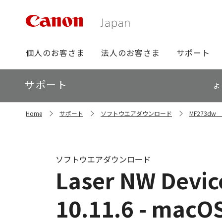
グ
個人のお客さま
法人のお客さま
サポート
ロ
ー
ロ
サポート
バ
よ
ー
ル
カ
ナ
サ
ル
Home
サポート
ソフトウエアダウンロード
MF273d
イ
ビ
ナ
ト
ビ
内
の
現
ソフトウエアダウンロード
在
Laser NW Device
位
置
10.11.6 - macOS