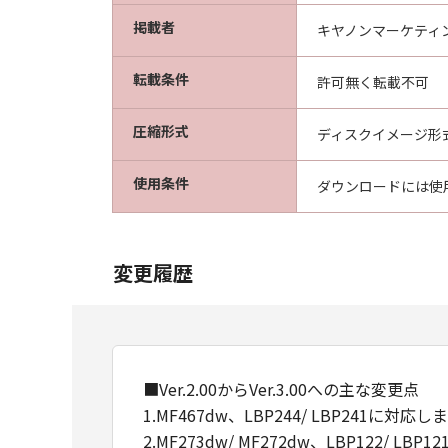
掲載者
キヤノンマーケティ
転載条件
許可無く転載不可
圧縮形式
ディスクイメージ形
使用条件
ダウンロードには使
変更履歴
■Ver.2.00からVer.3.00への主な変更点
1.MF467dw、LBP244/ LBP241に対応
2.MF273dw/ MF272dw、LBP122/ L