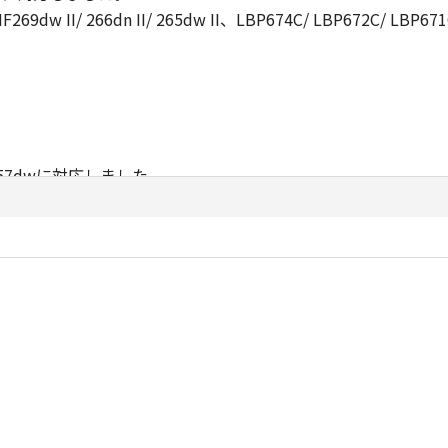
F269dw II/ 266dn II/ 265dw II、LBP674C/ LBP672C/ 
MF457dwに対応しました。
/ 262dwに対応しました。
644Cdw/ 642Cdw、MF541dw/ 447dwに対応しました。
621C、LBP162/ 162L/ 161、LBP224/ 221に対応しました。