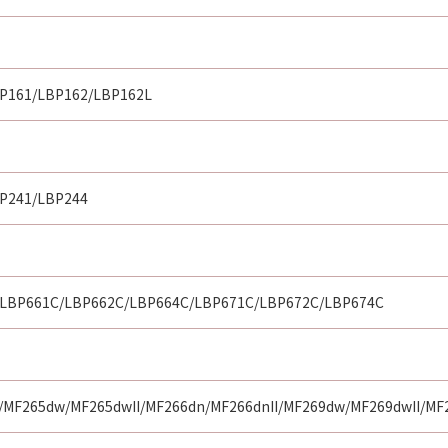
P161/LBP162/LBP162L
P241/LBP244
LBP661C/LBP662C/LBP664C/LBP671C/LBP672C/LBP674C
MF265dw/MF265dwII/MF266dn/MF266dnII/MF269dw/MF269dwII/M