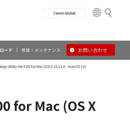
検
Canon Global
索
C
o
u
n
t
r
お問い合わせ
ロード
修理・メンテナンス
y
&
tup Utility Ver.3.00 for Mac (OS X 10.11.6 - macOS 12)
R
e
g
i
o
00 for Mac (OS X
n