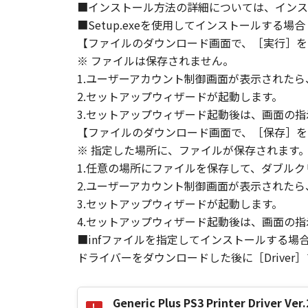
■インストール方法の詳細については、インス
す。
■Setup.exeを使用してインストールする場合
(3) お客様が本契約書のいずれか
(4) お客様は、上記(3)によっ
【ファイルのダウンロード画面で、［実行］を
るものとします。
※ ファイルは保存されません。
(5) 上記にかかわらず、本契約書第
1.ユーザーアカウント制御画面が表示された
す。
2.セットアップウィザードが起動します。
3.セットアップウィザード起動後は、画面の
９．U.S. GOVERNMENT RESTRICTE
【ファイルのダウンロード画面で、［保存］を
“米国政府エンドユーザー”とは、
※ 指定した場所に、ファイルが保存されます
が適用されます：The SOFTWARE is a "comme
1.任意の場所にファイルを保存して、ダブルク
"commercial computer software" an
2.ユーザーアカウント制御画面が表示された
(Sept 1995). Consistent with 48 C.F
3.セットアップウィザードが起動します。
Users shall acquire the SOFTWARE w
4.セットアップウィザード起動後は、画面の
chome, Ohta-ku, Tokyo 146-8501, 
■infファイルを指定してインストールする場
本条項中で使用される"the SOF
ドライバーをダウンロードした後に［Driver
10．分離可能性
本契約書のいずれかの条項またはそ
Generic Plus PS3 Printer Drive
します。