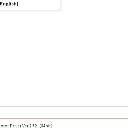
(English)
inter Driver Ver.2.72（64bit）