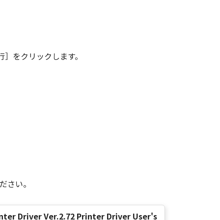
その複製物のすべてを廃棄または消去す
は、本契約書の終了後も効力を有しま
行］をクリックします。
ンドユーザーである場合、以下の規定
 (Oct 1995), consisting of
terms are used in 48 C.F.R. 12.212
e 1995), all U.S. Government End
 Canon Inc./30-2, Shimomaruko 3-
味し、指し示すものとします。
ください。
の条項は完全に有効に存続するものと
nter Driver Ver.2.72 Printer Driver User's