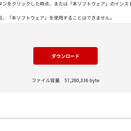
タンをクリックした時点、または「本ソフトウェア」のインス
合、「本ソフトウェア」を使用することはできません。
ノン製品」を利用する目的のために、「キヤノン製品」に直接ま
器」と言います。）において、「本ソフトウェア」を使用（本
にインストールすること、またはコンピューターにおいて表示
ダウンロード
とします。）するための非独占的権利をお客様に対して許諾し
ンピューター上で、かかるコンピューターの使用者に対して「
の使用者に本契約書上の義務および条件を遵守させるとともに
ファイル容量 57,280,336 byte
いて「本ソフトウェア」を使用するためのバックアップとして、「
る場合を除き、キヤノンまたはキヤノンのライセンサーのいかなる
渡あるいは許諾されるものではありません。
、販売、頒布、リースもしくは貸与その他の方法により、第三者