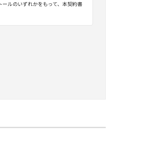
トールのいずれかをもって、本契約書
たはネットワークを通じ接続される複
契約書においては、「本ソフトウェ
すること、アクセスすること、もしく
ます。お客様は、また「指定機器」に
本ソフトウェア」を使用させることが
、その履行に関し全責任を負うことを
本ソフトウェア」を１部、複製すること
知的財産権も、明示たると黙示たるとを問
に「本ソフトウェア」を使用させるこ