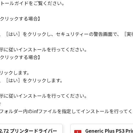
トールガイドをご覧ください。
の条項に違反した場合、本契約書は直ちに終了します。
て本契約書が終了した場合、速やかに、「本ソフトウェア」および
クリックする場合】
2条、第4条から第7条まで、第8条第4項および第10条の規定
ら、［はい］をクリックし、セキュリティーの警告画面で、［実
指示に従いインストールを行ってください。
D RIGHTS NOTICE
クリックする場合】
米国政府の機関また団体を意味します。もしお客様が米国政府エ
。
rcial item," as that term is defined at 48 C.F.R. 2.101
リックします。
d "commercial computer software documentation," as such 
ら、［はい］をクリックします。
.R. 12.212 and 48 C.F.R. 227.7202-1 through 227.7202-4 (Jun
ith only those rights set forth herein. The manufacturer is
指示に従いインストールを行ってください。
Japan.
合
TWARE"とは、本契約書中で定義される「本ソフトウェア」を意
］フォルダー内のinfファイルを指定してインストールを行って
の一部が法律により無効であると決定された場合でも、その他
r Ver.2.72 プリンタードライバー
Generic Plus PS3 Pri