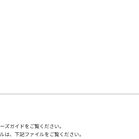
りません。
状のまま』の状態で使用許諾されます。キヤノン、キヤノンのラ
店または販売店のいずれも、「本ソフトウェア」に関して、商
ると黙示たるとを問わず一切しないものとします。
ンサー、キヤノンの子会社、キヤノンの関連会社、それらの販売
能から生ずるいかなる損害（逸失利益およびその他の派生的ま
）について、適用法で認められる限り、一切の責任を負わない
子会社、キヤノンの関連会社、それらの販売代理店または販売
て
ンサー、キヤノンの子会社、キヤノンの関連会社、それらの販売
ウェア」の使用に起因または関連してお客様と第三者との間に
意』を示す下記のボタンをクリックした時点、または「本ソフト
ーズガイドをご覧ください。
了されるまで有効に存続します。
ルは、下記ファイルをご覧ください。
」およびその複製物のすべてを廃棄および消去することにより、