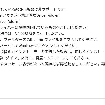
梱されているAdd-in製品は非サポートです。
」の全部または一部を修正、改変、逆コンパイル、逆アセンブル
nsole アカウント集計管理Driver Add-in
にこのような行為をさせてはなりません。
iver Add-in)
eric Plus ドライバーに標準同梱しているものをご利用ください。
まれるキヤノンまたはキヤノンのライセンサーの著作権表示を
lをご使用の場合は、V4.20以降をご利用ください。
、フォルダー内のReadmeファイルをご参照してください。
のメンバーとしてWindowsにログオンしてください。
り替えてインストーラーを実行した場合は、正しくインストー
び所有権は、その内容によりキヤノンまたはキヤノンのライセ
ターに再ログインした後に、再度インストールしてください。
すメッセージ表示があった際は必ず再起動をしてください。再
る外国政府より必要な許可等を得ることなしに、「本ソフトウ
会社、それらの販売代理店および販売店、並びにキヤノンのラ
および「本ソフトウェア」に対してアップデート、バグの修正