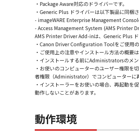
・Package Aware対応のドライバーです。
とはできません。
・Generic Plus ドライバーは以下製品に同
(2) お客様は、「本ソフトウェア
- imageWARE Enterprise Management Co
することはできません。また第三者
- Access Management System (AMS Printer Dr
AMS Printer Driver Add-inは、Gen
３．著作権表示
お客様は、「本ソフトウェア」に含
・Canon Driver Configuration Too
りません。
・ご使用上の注意やインストール方法の概要は
・インストールする前にAdministrators
４．所有権
・お使いのコンピューターのユーザー権限を切
「本ソフトウェア」に係る権原およ
者権限（Administrator）でコンピュー
・インストーラーをお使いの場合、再起動を促
５．輸出
動作しないことがあります。
お客様は、日本国政府または関連す
は間接に輸出してはなりません。
動作環境
６．サポートおよびアップデート
キヤノン、キヤノンの子会社、関係
トウェア」の使用を支援すること、