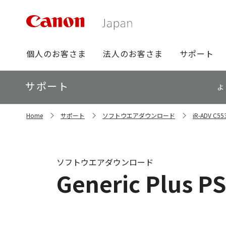
グ
個人のお客さま
法人のお客さま
サポート
ロ
ー
ロ
サポート
バ
よ
ー
ル
カ
ナ
サ
ル
Home
サポート
ソフトウエアダウンロード
iR-ADV 
イ
ビ
ナ
ト
ビ
内
の
現
ソフトウエアダウンロード
在
Generic Plus PS
位
置