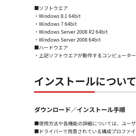
て、いかなる責任も負うものではあ
■ソフトウエア
・Windows 8.1 64bit
７．保証の否認・免責
(1) 「本ソフトウェア」は、『現
・Windows 7 64bit
ノンの関連会社、それらの販売代理
・Windows Server 2008 R2 64bit
証を含め、いかなる保証も、明示た
・Windows Server 2008 64bit
(2) キヤノン、キヤノンのライセ
■ハードウエア
ソフトウェア」の使用または使用不
・上記ソフトウエアが動作するコンピューター
定されない全ての損害を言います。
ヤノンのライセンサー、キヤノンの
されていた場合でも同様です。
インストールについ
(3) キヤノン、キヤノンのライセ
ソフトウェア」、または「本ソフト
責任を負わないものとします。
ダウンロード／インストール手順
８．契約期間
(1) 本契約書は、お客様が、『同
■使用方法や各機能の詳細については、ユーザ
効し、下記(2)または(3)により終
■ドライバーで用意されている構成プロファイ
(2) お客様は、「本ソフトウェア