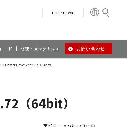
検
Canon Global
索
C
o
u
n
t
r
お問い合わせ
ロード
修理・メンテナンス
y
&
PS3 Printer Driver Ver.2.72（64bit）
R
e
g
i
o
.2.72（64bit）
n
更新日：2023年10月12日