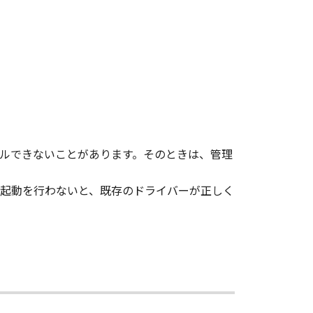
、その他リバースエンジニアリング等
変更し、除去しもしくは削除してはな
ルできないことがあります。そのときは、管理
ンサーに帰属します。
起動を行わないと、既存のドライバーが正しく
ェア」の全部または一部を、直接また
イセンサーは、お客様による「本ソフ
あるいはサポートを行うことについ