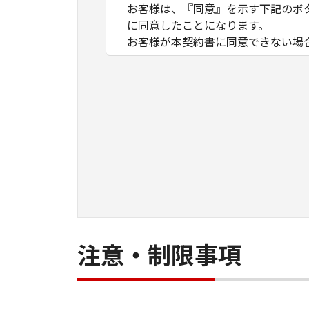
お客様は、『同意』を示す下記のボ
に同意したことになります。
お客様が本契約書に同意できない場
１．許諾
(1) キヤノンは、お客様が「キヤ
数のコンピューター（以下「指定機
ア」をコンピューターの記憶媒体上
は実行することのいずれも含むもの
ネットワークを通じて接続されたコ
できますが、かかるコンピューター
条件とします。
(2) お客様は、上記(1)に基づ
ができます。
(3) 上記(1)および(2)に定め
注意・制限事項
わず、本契約書によってお客様に譲
２．制限
(1) お客様は、再使用許諾、譲渡