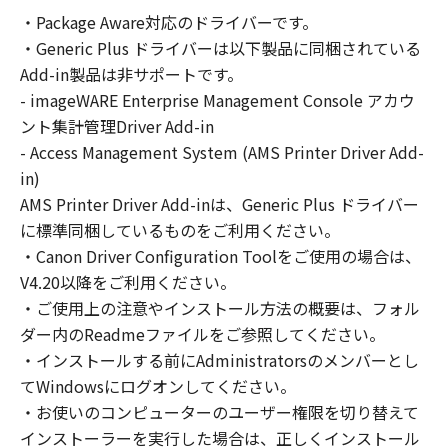
の非独占的権利をお客様に対して許諾します。
・Package Aware対応のドライバーです。
お客様は、また「指定機器」にネットワークを
・Generic Plus ドライバーは以下製品に同梱されている
通じて接続されたコンピューター上で、かかる
コンピューターの使用者に対して「本ソフトウ
Add-in製品は非サポートです。
ェア」を使用させることができますが、かかる
- imageWARE Enterprise Management Console アカウ
コンピューターの使用者に本契約書上の義務お
ント集計管理Driver Add-in
よび条件を遵守させるとともに、その履行に関
- Access Management System (AMS Printer Driver Add-
し全責任を負うことを条件とします。
in)
(2) お客様は、上記(1)に基づいて「本ソフトウ
AMS Printer Driver Add-inは、Generic Plus ドライバー
ェア」を使用するためのバックアップとして、
に標準同梱しているものをご利用ください。
「本ソフトウェア」を１部、複製することがで
・Canon Driver Configuration Toolをご使用の場合は、
きます。
V4.20以降をご利用ください。
(3) 上記(1)および(2)に定める場合を除き、キヤ
・ご使用上の注意やインストール方法の概要は、フォル
ノンまたはキヤノンのライセンサーのいかなる
ダー内のReadmeファイルをご参照してください。
知的財産権も、明示たると黙示たるとを問わ
・インストールする前にAdministratorsのメンバーとし
ず、本契約書によってお客様に譲渡あるいは許
諾されるものではありません。
てWindowsにログオンしてください。
・お使いのコンピューターのユーザー権限を切り替えて
２．制限
インストーラーを実行した場合は、正しくインストール