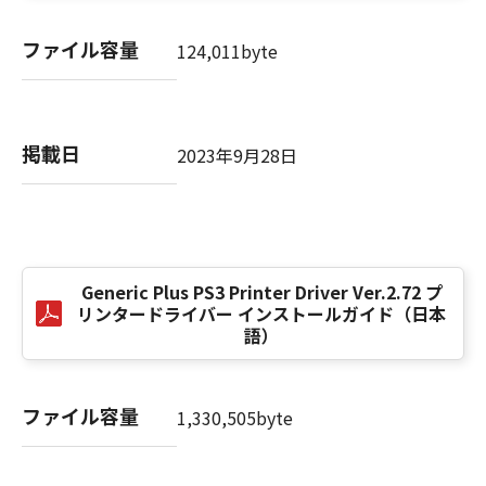
computer software" and "commercial
computer software documentation," as such
ファイル容量
124,011byte
terms are used in 48 C.F.R. 12.212 (Sept 1995).
Consistent with 48 C.F.R. 12.212 and 48 C.F.R.
227.7202-1 through 227.7202-4 (June 1995),
all U.S. Government End Users shall acquire
掲載日
2023年9月28日
the SOFTWARE with only those rights set
forth herein. The manufacturer is Canon
Inc./30-2, Shimomaruko 3-chome, Ohta-ku,
Tokyo 146-8501, Japan.
本条項中で使用される"the SOFTWARE"とは、
本契約書中で定義される「本ソフトウェア」を
Generic Plus PS3 Printer Driver Ver.2.72 プ
意味し、指し示すものとします。
リンタードライバー インストールガイド（日本
語）
10．分離可能性
本契約書のいずれかの条項またはその一部が法
ファイル容量
律により無効であると決定された場合でも、そ
1,330,505byte
の他の条項は完全に有効に存続するものとしま
す。