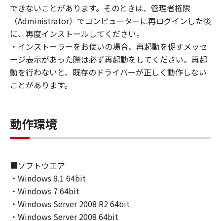
(1) お客様は、再使用許諾、譲渡、販売、頒
できないことがあります。そのときは、管理者権限
布、リースもしくは貸与その他の方法により、
（Administrator）でコンピューターに再ログインした後
第三者に「本ソフトウェア」を使用させること
に、再度インストールしてください。
はできません。
・インストーラーをお使いの場合、再起動を促すメッセ
(2) お客様は、「本ソフトウェア」の全部また
ージ表示があった際は必ず再起動をしてください。再起
は一部を修正、改変、逆コンパイル、逆アセン
動を行わないと、既存のドライバーが正しく動作しない
ブル、その他リバースエンジニアリング等する
ことがあります。
ことはできません。また第三者にこのような行
為をさせてはなりません。
動作環境
３．著作権表示
お客様は、「本ソフトウェア」に含まれるキヤ
ノンまたはキヤノンのライセンサーの著作権表
示を変更し、除去しもしくは削除してはなりま
■ソフトウエア
せん。
・Windows 8.1 64bit
・Windows 7 64bit
４．所有権
・Windows Server 2008 R2 64bit
「本ソフトウェア」に係る権原および所有権
・Windows Server 2008 64bit
は、その内容によりキヤノンまたはキヤノンの