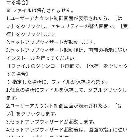
(1) 「本ソフトウェア」は、『現状のまま』の
する場合】
状態で使用許諾されます。キヤノン、キヤノン
※ ファイルは保存されません。
のライセンサー、キヤノンの子会社、キヤノン
1.ユーザーアカウント制御画面が表示されたら、［は
の関連会社、それらの販売代理店または販売店
い］をクリックし、セキュリティーの警告画面で、［実
のいずれも、「本ソフトウェア」に関して、商
行］をクリックします。
品性および特定の目的への適合性の保証を含
2.セットアップウィザードが起動します。
め、いかなる保証も、明示たると黙示たるとを
3.セットアップウィザード起動後は、画面の指示に従い
問わず一切しないものとします。
インストールを行ってください。
(2) キヤノン、キヤノンのライセンサー、キヤノ
【ファイルのダウンロード画面で、［保存］をクリック
ンの子会社、キヤノンの関連会社、それらの販
する場合】
売代理店または販売店のいずれも、「本ソフト
ウェア」の使用または使用不能から生ずるいか
※ 指定した場所に、ファイルが保存されます。
なる損害（逸失利益およびその他の派生的また
1.任意の場所にファイルを保存して、ダブルクリックし
は付随的な損害を含むがこれらに限定されない
ます。
全ての損害を言います。）について、適用法で
2.ユーザーアカウント制御画面が表示されたら、［は
認められる限り、一切の責任を負わないものと
い］をクリックします。
します。たとえ、キヤノン、キヤノンのライセ
3.セットアップウィザードが起動します。
ンサー、キヤノンの子会社、キヤノンの関連会
4.セットアップウィザード起動後は、画面の指示に従い
社、それらの販売代理店または販売店がかかる