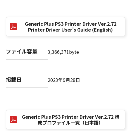
(3) お客様が本契約書のいずれかの条項に違反
した場合、本契約書は直ちに終了します。
(4) お客様は、上記(3)によって本契約書が終了
Generic Plus PS3 Printer Driver Ver.2.72
した場合、速やかに、「本ソフトウェア」およ
Printer Driver User's Guide (English)
びその複製物のすべてを廃棄または消去するも
のとします。
(5) 上記にかかわらず、本契約書第2条、第4条
ファイル容量
3,366,371byte
から第7条まで、第8条第4項および第10条の規
定は、本契約書の終了後も効力を有します。
９．U.S. GOVERNMENT RESTRICTED RIGHTS
掲載日
2023年9月28日
NOTICE
“米国政府エンドユーザー”とは、米国政府の機
関また団体を意味します。もしお客様が米国政
府エンドユーザーである場合、以下の規定が適
用されます：The SOFTWARE is a "commercial
Generic Plus PS3 Printer Driver Ver.2.72 構
item," as that term is defined at 48 C.F.R.
成プロファイル一覧（日本語）
2.101 (Oct 1995), consisting of "commercial