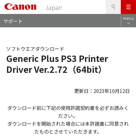
検
このページの本文へ
メ
索
ロ
ニ
menu
サポート
ー
ュ
カ
ー
ル
ナ
ソフトウエアダウンロード
ビ
Generic Plus PS3 Printer
Driver Ver.2.72（64bit）
更新日：2023年10月12日
ダウンロード前に下記の使用許諾契約書を必ずお読みく
ださい。
ダウンロードを開始された場合には本許諾書に同意され
たものとさせていただきます。