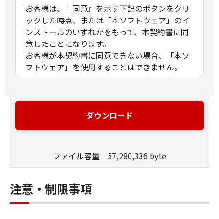
お客様は、『同意』を示す下記のボタンをクリ
ックした時点、または「本ソフトウェア」のイ
ンストールのいずれかをもって、本契約書に同
意したことになります。
お客様が本契約書に同意できない場合、「本ソ
フトウェア」を使用することはできません。
１．許諾
(1) キヤノンは、お客様が「キヤノン製品」を利
用する目的のために、「キヤノン製品」に直接
ダウンロード
またはネットワークを通じ接続される複数のコ
ンピューター（以下「指定機器」と言いま
す。）において、「本ソフトウェア」を使用
ファイル容量 57,280,336 byte
（本契約書においては、「本ソフトウェア」を
コンピューターの記憶媒体上にインストールす
ること、またはコンピューターにおいて表示す
注意・制限事項
ること、アクセスすること、もしくは実行する
ことのいずれも含むものとします。）するため