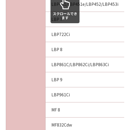
LBP451/LBP451e/LBP452/LBP453i
スクロールでき
ます
LBP 7
LBP722Ci
LBP 8
LBP861C/LBP862Ci/LBP863Ci
LBP 9
LBP961Ci
MF 8
MF832Cdw