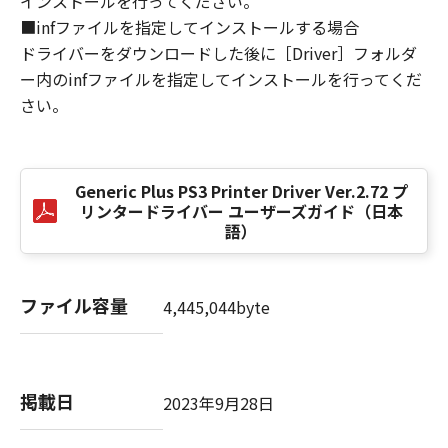
インストールを行ってください。
損害の可能性について知らされていた場合でも
■infファイルを指定してインストールする場合
同様です。
ドライバーをダウンロードした後に［Driver］フォルダ
(3) キヤノン、キヤノンのライセンサー、キヤノ
ー内のinfファイルを指定してインストールを行ってくだ
ンの子会社、キヤノンの関連会社、それらの販
さい。
売代理店または販売店のいずれも、「本ソフト
ウェア」、または「本ソフトウェア」の使用に
起因または関連してお客様と第三者との間に生
じたいかなる紛争についても、一切責任を負わ
Generic Plus PS3 Printer Driver Ver.2.72 プ
ないものとします。
リンタードライバー ユーザーズガイド（日本
語）
８．契約期間
(1) 本契約書は、お客様が、『同意』を示す下
記のボタンをクリックした時点、または「本ソ
ファイル容量
4,445,044byte
フトウェア」をインストールした時点で発効
し、下記(2)または(3)により終了されるまで有
効に存続します。
(2) お客様は、「本ソフトウェア」およびその
掲載日
2023年9月28日
複製物のすべてを廃棄および消去することによ
り、本契約書を終了させることができます。