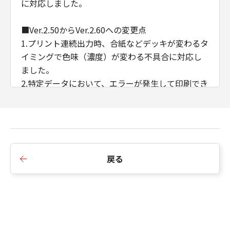
に対応しました。
■Ver.2.50からVer.2.60への変更点
1.プリント連続出力時、合紙などデッキが変わるタ
イミングで色味（濃度）が変わる不具合に対応し
ました。
2.特定データにおいて、エラーが発生して印刷でき
ない不具合に対応しました。
3.ある特定のデータを製本印刷すると途中で止まっ
てしまう不具合に対応しました。
4.CDCTカスタマイズドライバーのインストール順
序の制限を廃止しました。
戻る
5.AMSのWSD/IPP接続時のIPアドレス/ホスト名の
取得に対応しました。
6.例外ページ設定において、給紙部のみの指定に変
更しました。