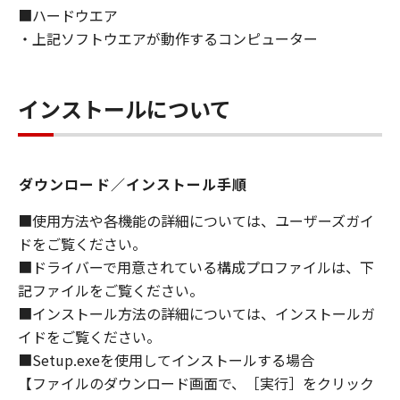
■ハードウエア
ライセンサーに帰属します。
・上記ソフトウエアが動作するコンピューター
５．輸出
お客様は、日本国政府または関連する外国政府
より必要な許可等を得ることなしに、「本ソフ
インストールについて
トウェア」の全部または一部を、直接または間
接に輸出してはなりません。
ダウンロード／インストール手順
６．サポートおよびアップデート
キヤノン、キヤノンの子会社、関係会社、それ
■使用方法や各機能の詳細については、ユーザーズガイ
らの販売代理店および販売店、並びにキヤノン
ドをご覧ください。
のライセンサーは、お客様による「本ソフトウ
■ドライバーで用意されている構成プロファイルは、下
ェア」の使用を支援すること、および「本ソフ
記ファイルをご覧ください。
トウェア」に対してアップデート、バグの修正
■インストール方法の詳細については、インストールガ
あるいはサポートを行うことについて、いかな
イドをご覧ください。
る責任も負うものではありません。
■Setup.exeを使用してインストールする場合
７．保証の否認・免責
【ファイルのダウンロード画面で、［実行］をクリック