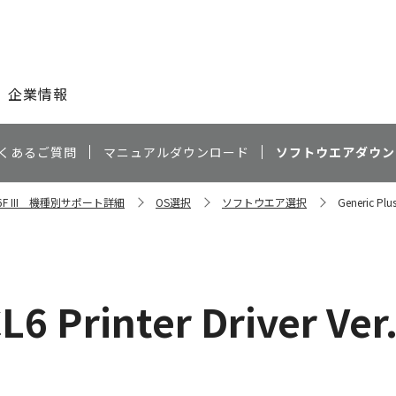
このページの本文へ
企業情報
くあるご質問
マニュアルダウンロード
ソフトウエアダウン
356F III 機種別サポート詳細
OS選択
ソフトウエア選択
Generic Plu
CL6 Printer Driver V