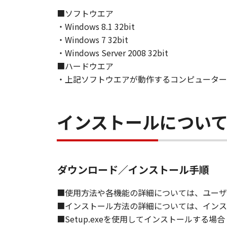
NEITHER CANON, CANON'S SUBSID
■ソフトウエア
RESPONSIBLE FOR MAINTAINING O
・Windows 8.1 32bit
SUPPORT FOR THE SOFTWARE HE
・Windows 7 32bit
7. DISCLAIMER OF WARRANTIES AND
・Windows Server 2008 32bit
[NO WARRANTY] THE SOFTWARE IS
■ハードウエア
INCLUDING, BUT NOT LIMITED TO
・上記ソフトウエアが動作するコンピューター
THE ENTIRE RISK AS TO THE QUA
DEFECTIVE, YOU ASSUME THE ENTI
JURISDICTIONS DO NOT ALLOW TH
インストールについ
THIS WARRANTY GIVES YOU SPECI
STATE OR JURISDICTION TO JURI
NEITHER CANON, CANON'S SUBSID
ダウンロード／インストール手順
WARRANT THAT THE FUNCTIONS C
OF THE SOFTWARE WILL BE UNIN
■使用方法や各機能の詳細については、ユーザ
■インストール方法の詳細については、インス
[NO LIABILITY FOR DAMAGES] IN 
■Setup.exeを使用してインストールする場合
DISTRIBUTORS DEALERS OR CANO