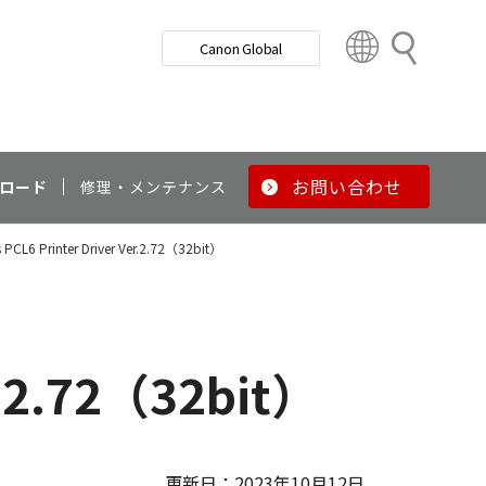
検
Canon Global
索
C
o
u
n
t
r
お問い合わせ
ロード
修理・メンテナンス
y
&
s PCL6 Printer Driver Ver.2.72（32bit）
R
e
g
i
o
er.2.72（32bit）
n
更新日：2023年10月12日