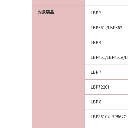
BETWEEN YOU AND CANON CONCER
AGREEMENTS, VERBAL OR WRITTE
対象製品
LBP 3
SUBJECT MATTER HEREOF. NO AME
AUTHORISED REPRESENTATIVE OF
LBP361i/LBP362i
Should you have any questions conce
LBP 4
Canon's sales subsidiary or distrib
LBP451/LBP451e/L
No. I010G021619
LBP 7
LBP722Ci
LBP 8
LBP861C/LBP862Ci