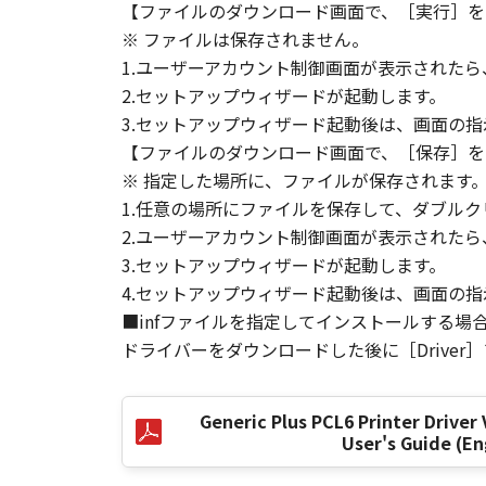
【ファイルのダウンロード画面で、［実行］を
LIMITATION, LOSS OF BUSINESS 
※ ファイルは保存されません。
COMPENSATORY, INCIDENTAL OR C
USE THE SOFTWARE EVEN IF EITHE
1.ユーザーアカウント制御画面が表示された
CANON'S LICENSORS HAVE BEEN A
2.セットアップウィザードが起動します。
NOT ALLOW THE LIMITATION OR E
3.セットアップウィザード起動後は、画面の
INJURY OR DEATH RESULTING FRO
【ファイルのダウンロード画面で、［保存］を
NOT APPLY TO YOU.
※ 指定した場所に、ファイルが保存されます
1.任意の場所にファイルを保存して、ダブルク
[RELEASE OF LIABILITY] TO THE 
2.ユーザーアカウント制御画面が表示された
SUBSIDIARIES AND AFFILIATES, T
3.セットアップウィザードが起動します。
ARISING FROM OR RELATED TO AL
4.セットアップウィザード起動後は、画面の
■infファイルを指定してインストールする場
8. TERM
ドライバーをダウンロードした後に［Driver
This Agreement is effective upon y
installing the SOFTWARE and remai
including any and all copies thereof
Generic Plus PCL6 Printer Driver 
This Agreement shall also terminate
User's Guide (En
to Canon enforcing its respective 
Notwithstanding the foregoing, Sect