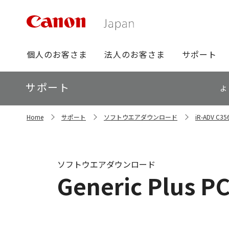
グ
個人のお客さま
法人のお客さま
サポート
ロ
ー
ロ
サポート
バ
よ
ー
ル
カ
ナ
サ
ル
Home
サポート
ソフトウエアダウンロード
iR-ADV C
イ
ビ
ナ
ト
ビ
内
の
現
ソフトウエアダウンロード
在
Generic Plus P
位
置