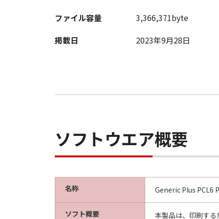
ファイル容量
3,366,371byte
9. U.S. GOVERNMENT RESTRICTED
A "US Government End User" shall m
掲載日
2023年9月28日
End User, the following shall apply
1995), consisting of "commercial 
used in 48 C.F.R. 12.212 (September
1995), all U.S. Government End Use
Canon Inc./30-2, Shimomaruko 3-c
10. SEVERABILITY
In the event that any section hereof
ソフトウエア概要
section shall be null and void with 
remain in full force and effect.
11. ACKNOWLEDGEMENT
BY CLICKING THE BUTTON INDICA
名称
Generic Plus PCL6 
ACKNOWLEDGE THAT YOU HAVE RE
CONDITIONS. YOU ALSO AGREE T
ソフト概要
本製品は、印刷する