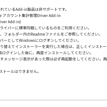
rd party the SOFTWARE. You shall not alter, translate or con
梱されているAdd-in製品は非サポートです。
ompile or otherwise reverse engineer the SOFTWARE and you 
nsole アカウント集計管理Driver Add-in
iver Add-in)
eric Plus ドライバーに標準同梱しているものをご利用ください。
lete any copyright notice of Canon or its licensors containe
、フォルダー内のReadmeファイルをご参照してください。
のメンバーとしてWindowsにログオンしてください。
り替えてインストーラーを実行した場合は、正しくインストー
ターに再ログインした後に、再度インストールしてください。
ll respects the title, ownership and intellectual property ri
すメッセージ表示があった際は必ず再起動をしてください。再
cense or right, express or implied, is hereby conveyed or gra
ts licensors.
の更新インストールはできません。
 laws and restrictions and regulations of the country involv
 in violation of any such laws, restrictions and regulations,