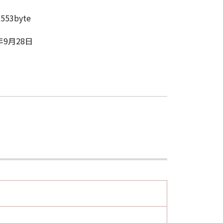
,553byte
tates. If you are a US Government
年9月28日
ned at 48 C.F.R. 2.101 (October
umentation," as such terms are
7202-1 through 227.7202-4 (June
th herein. The manufacturer is
of competent jurisdiction, such
the remaining provisions hereof shall
G THE SOFTWARE, YOU
BOUND BY ITS TERMS AND
TATEMENT OF AGREEMENT