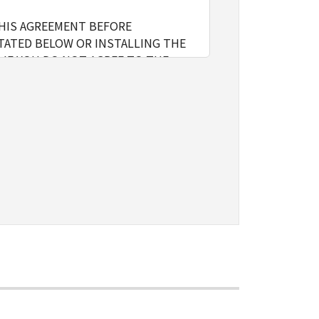
THIS AGREEMENT BEFORE
TATED BELOW OR INSTALLING THE
 IF YOU DO NOT AGREE TO THE
l include storing, loading,
nly on computers directly or via
e the SOFTWARE, provided that you
o restrictions and obligations
sign, sublicense, sell, rent, lease,