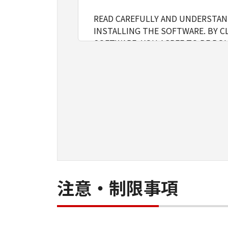
READ CAREFULLY AND UNDERSTAND
INSTALLING THE SOFTWARE. BY C
SOFTWARE, YOU AGREE TO BE BOU
FOLLOWING TERMS AND CONDITIO
1. GRANT OF LICENSE
Canon grants you a personal, limite
installing, accessing, executing or
network connected to the Product
You may allow other users of oth
must assure that all such users shal
borne by you hereunder.
注意・制限事項
You may make one copy of the SOFT
2. RESTRICTIONS
You shall not use the SOFTWARE exce