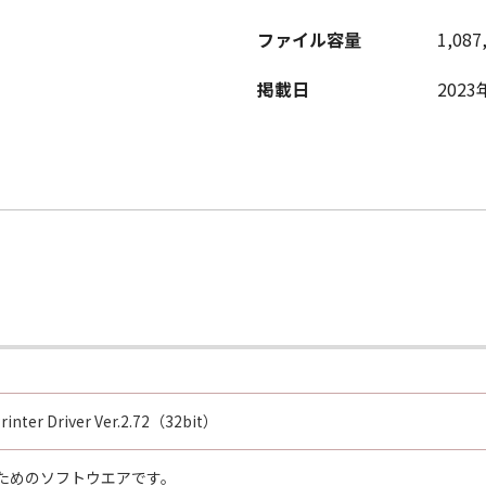
ファイル容量
1,087
 RIGHTS NOTICE
ean any agency or entity of the government of the United S
掲載日
2023
: The SOFTWARE is a "commercial item," as that term is defi
computer software" and "commercial computer software doc
 1995). Consistent with 48 C.F.R. 12.212 and 48 C.F.R. 227.
rs shall acquire the SOFTWARE with only those rights set for
home, Ohta-ku, Tokyo 146-8501, Japan.
 is declared or found to be illegal by any court or tribunal 
respect to the jurisdiction of that court or tribunal and all 
TING YOUR ACCEPTANCE AS STATED BELOW OR INSTALLIN
Printer Driver Ver.2.72（32bit）
AD THIS AGREEMENT, UNDERSTOOD IT, AND AGREE TO BE 
HAT THIS AGREEMENT IS THE COMPLETE AND EXCLUSIVE S
ためのソフトウエアです。