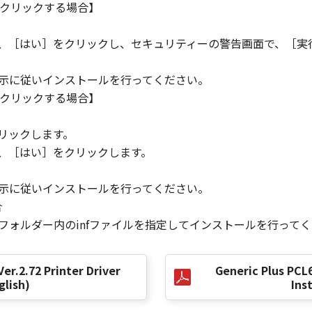
クリックする場合】
PROFITS, LOSS OF BUSINESS INFORMATION, BUSINESS IN
ONSEQUENTIAL DAMAGES) ARISING OUT OF THE SOFTWARE
R CANON, CANON'S SUBSIDIARIES OR AFFILIATES, THEIR 
ら、［はい］をクリックし、セキュリティーの警告画面で、［実
DVISED OF THE POSSIBILITY OF SUCH DAMAGES. SOME ST
XCLUSION OF LIABILITY FOR INCIDENTAL OR CONSEQUENT
指示に従いインストールを行ってください。
M NEGLIGENCE ON THE PART OF THE SELLER, SO THE ABO
クリックする場合】
。
リックします。
FULL EXTENT PERMITTED BY APPLICABLE LAW, YOU HEREBY
ら、［はい］をクリックします。
HEIR DISTRIBUTORS, DEALERS AND CANON'S LICENSORS FRO
L CLAIMS CONCERNING THE SOFTWARE OR ITS USE.
指示に従いインストールを行ってください。
合
］フォルダー内のinfファイルを指定してインストールを行って
our acceptance hereof by clicking the button indicating you
ns in effect until terminated. You may terminate this Agr
.
Ver.2.72 Printer Driver
Generic Plus PCL6
 if you fail to comply with any terms hereof. Upon terminat
glish)
Ins
legal rights, you must then promptly destroy the SOFTWARE in
ions 4, and 7 through 11 shall survive any termination of t