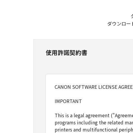
ダウンロー
使用許諾契約書
CANON SOFTWARE LICENSE AGRE
IMPORTANT
This is a legal agreement ("Agreem
programs including the related man
printers and multifunctional periph