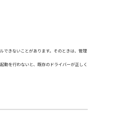
vert to another programming
shall not have any third party to
d in the SOFTWARE, including any
ルできないことがあります。そのときは、管理
ghts in and to the SOFTWARE. Except
起動を行わないと、既存のドライバーが正しく
nted by Canon to you for any
ed, and not to export or re-export,
 or without all necessary approvals.