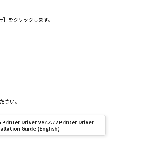
TERRUPTION OR OTHER
, USE THEREOF OR INABILITY TO
DISTRIBUTORS, DEALERS OR
行］をクリックします。
ATES OR LEGAL JURISDICTIONS DO
IAL DAMAGES, OR PERSONAL
VE LIMITATION OR EXCLUSION MAY
 RELEASE CANON, CANON'S
M ANY AND ALL LIABILITY
ください。
r acceptance as stated below or
eement by destroying the SOFTWARE
 Printer Driver Ver.2.72 Printer Driver
ion of this Agreement, in addition
tallation Guide (English)
cluding any and all copies thereof.
his Agreement.