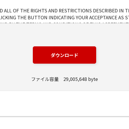
 ALL OF THE RIGHTS AND RESTRICTIONS DESCRIBED IN 
LICKING THE BUTTON INDICATING YOUR ACCEPTANCE AS S
ND BY THE TERMS AND CONDITIONS OF THIS AGREEMENT.
NS OF THIS AGREEMENT, DO NOT USE THE SOFTWARE.
ダウンロード
d and non-exclusive license to use ("use" as used herein shal
 displaying) the SOFTWARE solely for the use with Products o
s (the "Designated Computer").
ファイル容量 29,005,648 byte
er computers connected to your Designated Computer to us
l abide by the terms of this Agreement and shall be subject t
WARE solely for a back-up purpose.
pt as expressly granted or permitted herein, and shall not as