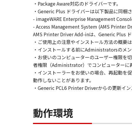
・Package Aware対応のドライバーです。
loan, convey or transfer to any thi
・Generic Plus ドライバーは以下製品に同
language, modify, disassemble, dec
- imageWARE Enterprise Management Co
do so.
- Access Management System (AMS Printer Dr
AMS Printer Driver Add-inは、Gen
3. COPYRIGHT NOTICE
You shall not modify, remove or de
・ご使用上の注意やインストール方法の概要は
copy thereof.
・インストールする前にAdministrators
・お使いのコンピューターのユーザー権限を切
4. OWNERSHIP
者権限（Administrator）でコンピュー
Canon and its licensors retain in a
・インストーラーをお使いの場合、再起動を促
as expressly provided herein, no li
動作しないことがあります。
intellectual property of Canon and i
・Generic PCL6 Printer Driverから
5. EXPORT CONTROL
You agree to comply with all export
動作環境
directly or indirectly, the SOFTWARE
6. SUPPORT AND UPDATE