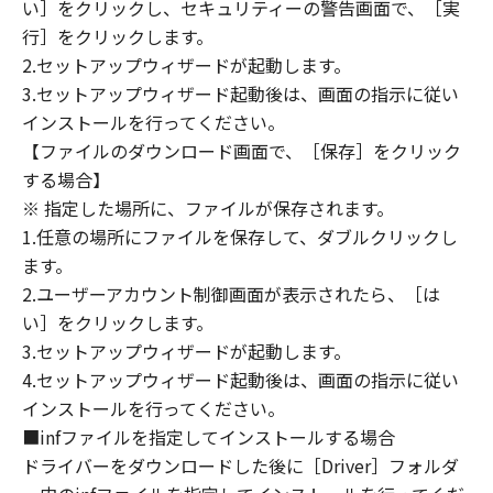
PROVIDING YOU WITH ANY UPDATES, FIXES
い］をクリックし、セキュリティーの警告画面で、［実
OR SUPPORT FOR THE SOFTWARE
行］をクリックします。
HEREUNDER.
2.セットアップウィザードが起動します。
3.セットアップウィザード起動後は、画面の指示に従い
7. DISCLAIMER OF WARRANTIES AND
インストールを行ってください。
LIABILITY
【ファイルのダウンロード画面で、［保存］をクリック
[NO WARRANTY] THE SOFTWARE IS
する場合】
PROVIDED "AS IS" WITHOUT WARRANTY OF
※ 指定した場所に、ファイルが保存されます。
ANY KIND, EITHER EXPRESSED OR IMPLIED,
1.任意の場所にファイルを保存して、ダブルクリックし
INCLUDING, BUT NOT LIMITED TO THE
ます。
IMPLIED WARRANTIES OF MERCHANTABILITY
AND FITNESS FOR A PARTICULAR PURPOSE.
2.ユーザーアカウント制御画面が表示されたら、［は
THE ENTIRE RISK AS TO THE QUALITY AND
い］をクリックします。
PERFORMANCE OF THE SOFTWARE IS WITH
3.セットアップウィザードが起動します。
YOU. SHOULD THE SOFTWARE PROVE
4.セットアップウィザード起動後は、画面の指示に従い
DEFECTIVE, YOU ASSUME THE ENTIRE COST
インストールを行ってください。
OF ALL NECESSARY SERVICING, REPAIR OR
■infファイルを指定してインストールする場合
CORRECTION. SOME STATES OR LEGAL
ドライバーをダウンロードした後に［Driver］フォルダ
JURISDICTIONS DO NOT ALLOW THE