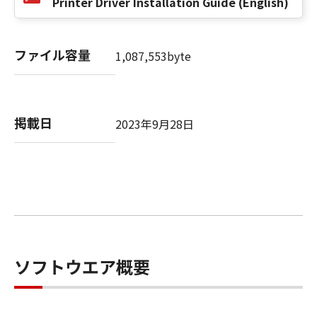
Printer Driver Installation Guide (English)
SUBSIDIARIES OR AFFILIATES, THEIR
DISTRIBUTORS DEALERS OR CANON'S
LICENSORS BE LIABLE FOR ANY DAMAGES
ファイル容量
1,087,553byte
WHATSOEVER (INCLUDING WITHOUT
LIMITATION, LOSS OF BUSINESS PROFITS,
LOSS OF BUSINESS INFORMATION,
BUSINESS INTERRUPTION OR OTHER
掲載日
2023年9月28日
COMPENSATORY, INCIDENTAL OR
CONSEQUENTIAL DAMAGES) ARISING OUT OF
THE SOFTWARE, USE THEREOF OR INABILITY
TO USE THE SOFTWARE EVEN IF EITHER
CANON, CANON'S SUBSIDIARIES OR
AFFILIATES, THEIR DISTRIBUTORS, DEALERS
OR CANON'S LICENSORS HAVE BEEN ADVISED
OF THE POSSIBILITY OF SUCH DAMAGES.
ソフトウエア概要
SOME STATES OR LEGAL JURISDICTIONS DO
NOT ALLOW THE LIMITATION OR EXCLUSION
OF LIABILITY FOR INCIDENTAL OR