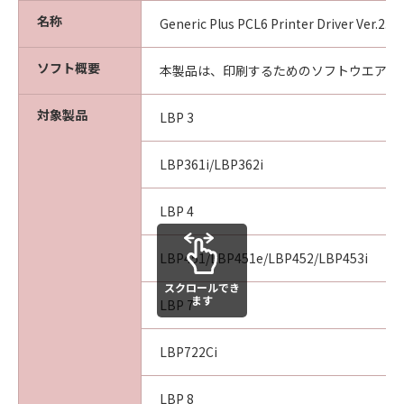
CONSEQUENTIAL DAMAGES, OR PERSONAL
名称
INJURY OR DEATH RESULTING FROM
Generic Plus PCL6 Printer Driver Ver.2.
NEGLIGENCE ON THE PART OF THE SELLER,
SO THE ABOVE LIMITATION OR EXCLUSION
ソフト概要
本製品は、印刷するためのソフトウエアで
MAY NOT APPLY TO YOU.
対象製品
LBP 3
[RELEASE OF LIABILITY] TO THE FULL
EXTENT PERMITTED BY APPLICABLE LAW,
LBP361i/LBP362i
YOU HEREBY RELEASE CANON, CANON'S
SUBSIDIARIES AND AFFILIATES, THEIR
LBP 4
DISTRIBUTORS, DEALERS AND CANON'S
LICENSORS FROM ANY AND ALL LIABILITY
LBP451/LBP451e/LBP452/LBP453i
ARISING FROM OR RELATED TO ALL CLAIMS
CONCERNING THE SOFTWARE OR ITS USE.
スクロールでき
ます
LBP 7
8. TERM
This Agreement is effective upon your
LBP722Ci
acceptance hereof by clicking the button
indicating your acceptance as stated below or
LBP 8