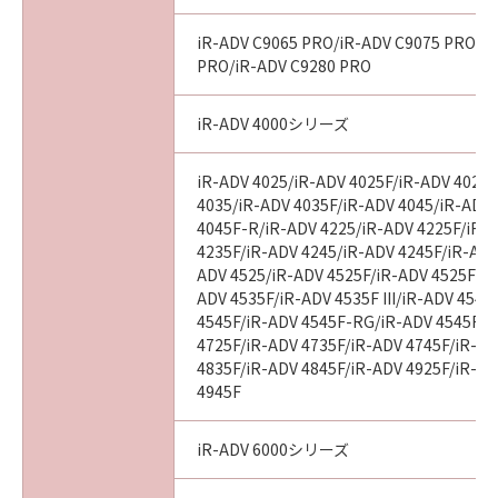
AGREEMENTS, VERBAL OR WRITTEN, AND
ANY OTHER COMMUNICATIONS BETWEEN
iR-ADV C9065 PRO/iR-ADV C9075 PRO/i
YOU AND CANON RELATING TO THE
PRO/iR-ADV C9280 PRO
SUBJECT MATTER HEREOF. NO AMENDMENT
TO THIS AGREEMENT SHALL BE EFFECTIVE
iR-ADV 4000シリーズ
UNLESS SIGNED BY A DULY AUTHORISED
REPRESENTATIVE OF CANON.
iR-ADV 4025/iR-ADV 4025F/iR-ADV 4025
4035/iR-ADV 4035F/iR-ADV 4045/iR-ADV
4045F-R/iR-ADV 4225/iR-ADV 4225F/iR-
Should you have any questions concerning
4235F/iR-ADV 4245/iR-ADV 4245F/iR-ADV
this Agreement, or if you desire to contact
ADV 4525/iR-ADV 4525F/iR-ADV 4525F III
ADV 4535F/iR-ADV 4535F III/iR-ADV 4545
Canon for any reason, please write to Canon's
4545F/iR-ADV 4545F-RG/iR-ADV 4545F II
sales subsidiary or distributor/dealer, serving
4725F/iR-ADV 4735F/iR-ADV 4745F/iR-AD
the country where you obtained the
4835F/iR-ADV 4845F/iR-ADV 4925F/iR-AD
Products.
4945F
No. I010G021619
iR-ADV 6000シリーズ