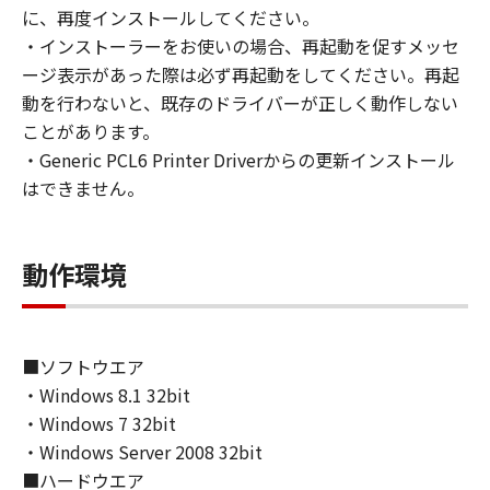
loan, convey or transfer to any third party the
に、再度インストールしてください。
SOFTWARE. You shall not alter, translate or
・インストーラーをお使いの場合、再起動を促すメッセ
convert to another programming language,
ージ表示があった際は必ず再起動をしてください。再起
modify, disassemble, decompile or otherwise
動を行わないと、既存のドライバーが正しく動作しない
reverse engineer the SOFTWARE and you shall
ことがあります。
not have any third party to do so.
・Generic PCL6 Printer Driverからの更新インストール
はできません。
3. COPYRIGHT NOTICE
You shall not modify, remove or delete any
copyright notice of Canon or its licensors
動作環境
contained in the SOFTWARE, including any
copy thereof.
4. OWNERSHIP
■ソフトウエア
Canon and its licensors retain in all respects
・Windows 8.1 32bit
the title, ownership and intellectual property
・Windows 7 32bit
rights in and to the SOFTWARE. Except as
・Windows Server 2008 32bit
expressly provided herein, no license or right,
■ハードウエア
express or implied, is hereby conveyed or