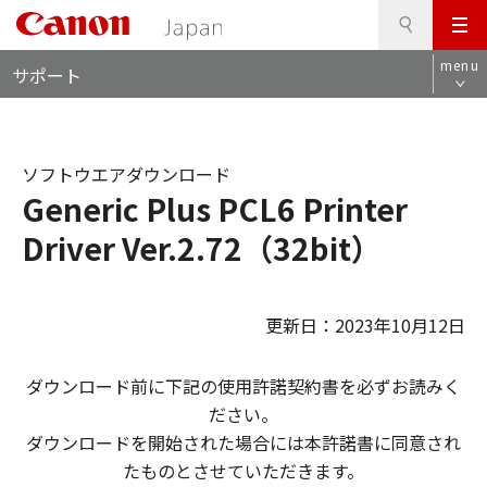
検
このページの本文へ
メ
索
ロ
ニ
menu
サポート
ー
ュ
カ
ー
ル
ナ
ソフトウエアダウンロード
ビ
Generic Plus PCL6 Printer
Driver Ver.2.72（32bit）
更新日：2023年10月12日
ダウンロード前に下記の使用許諾契約書を必ずお読みく
ださい。
ダウンロードを開始された場合には本許諾書に同意され
たものとさせていただきます。