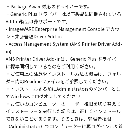
SOFTWARE solely for the use with Products
・Package Aware対応のドライバーです。
only on computers directly or via network
・Generic Plus ドライバーは以下製品に同梱されている
connected to the Products (the "Designated
Computer").
Add-in製品は非サポートです。
You may allow other users of other
- imageWARE Enterprise Management Console アカウ
computers connected to your Designated
ント集計管理Driver Add-in
Computer to use the SOFTWARE, provided
- Access Management System (AMS Printer Driver Add-
that you must assure that all such users shall
in)
abide by the terms of this Agreement and
AMS Printer Driver Add-inは、Generic Plus ドライバー
shall be subject to restrictions and
に標準同梱しているものをご利用ください。
obligations borne by you hereunder.
・ご使用上の注意やインストール方法の概要は、フォル
ダー内のReadmeファイルをご参照してください。
You may make one copy of the SOFTWARE
・インストールする前にAdministratorsのメンバーとし
solely for a back-up purpose.
てWindowsにログオンしてください。
・お使いのコンピューターのユーザー権限を切り替えて
2. RESTRICTIONS
You shall not use the SOFTWARE except as
インストーラーを実行した場合は、正しくインストール
expressly granted or permitted herein, and
できないことがあります。そのときは、管理者権限
shall not assign, sublicense, sell, rent, lease,
（Administrator）でコンピューターに再ログインした後