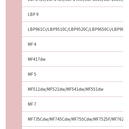
LBP 9
LBP961Ci/LBP9510C/LBP9520C/LBP9650Ci/LBP9660
MF 4
MF417dw
MF 5
MF511dw/MF521dw/MF541dw/MF551dw
MF 7
MF735Cdw/MF745Cdw/MF755Cdw/MF7525F/MF7625F