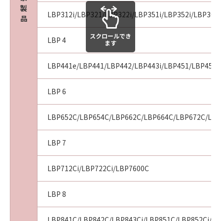
製
LBP312i/LBP321/LBP322i/LBP351i/LBP352i/LBP361i
品
スクロールでき
LBP 4
ます
LBP441e/LBP441/LBP442/LBP443i/LBP451/LBP451e
LBP 6
LBP652C/LBP654C/LBP662C/LBP664C/LBP672C/LBP
LBP 7
LBP712Ci/LBP722Ci/LBP7600C
LBP 8
LBP841C/LBP842C/LBP843Ci/LBP851C/LBP852Ci/LB