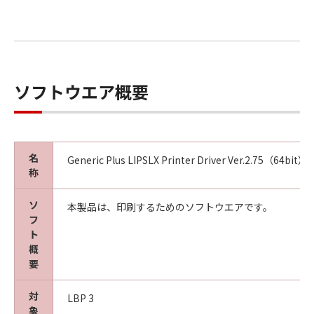
ソフトウエア概要
名
Generic Plus LIPSLX Printer Driver Ver.2.75（64bit）
称
ソ
本製品は、印刷するためのソフトウエアです。
フ
ト
概
要
対
LBP 3
象