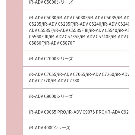
iR-ADV C5000シリーズ
iR-ADV C5030/iR-ADV C5030F/iR-ADV C5035/iR-ADV 
C5235/iR-ADV C5235F/iR-ADV C5240/iR-ADV C5240F/
ADV C5535F/iR-ADV C5535F III/iR-ADV C5540/iR-ADV 
C5560F III/iR-ADV C5735F/iR-ADV C5740F/iR-ADV C
C5860F/iR-ADV C5870F
iR-ADV C7000シリーズ
iR-ADV C7055/iR-ADV C7065/iR-ADV C7260/iR-ADV C72
ADV C7770/iR-ADV C7780
iR-ADV C9000シリーズ
iR-ADV C9065 PRO/iR-ADV C9075 PRO/iR-ADV C9270
iR-ADV 4000シリーズ