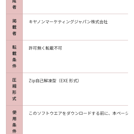
成
者
掲
キヤノンマーケティングジャパン株式会社
載
者
転
許可無く転載不可
載
条
件
圧
Zip自己解凍型（EXE 形式）
縮
形
式
使
このソフトウエアをダウンロードする前に、本ページ冒
用
条
件