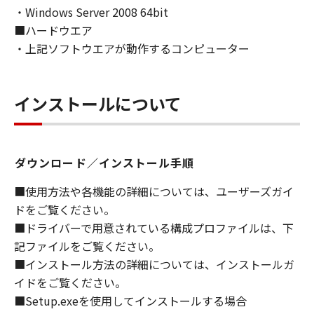
・Windows Server 2008 64bit
ライセンサーに帰属します。
■ハードウエア
５．輸出
・上記ソフトウエアが動作するコンピューター
お客様は、日本国政府または関連する外国政府
より必要な許可等を得ることなしに、「本ソフ
トウェア」の全部または一部を、直接または間
インストールについて
接に輸出してはなりません。
６．サポートおよびアップデート
ダウンロード／インストール手順
キヤノン、キヤノンの子会社、関係会社、それ
らの販売代理店および販売店、並びにキヤノン
■使用方法や各機能の詳細については、ユーザーズガイ
のライセンサーは、お客様による「本ソフトウ
ドをご覧ください。
ェア」の使用を支援すること、および「本ソフ
■ドライバーで用意されている構成プロファイルは、下
トウェア」に対してアップデート、バグの修正
記ファイルをご覧ください。
あるいはサポートを行うことについて、いかな
■インストール方法の詳細については、インストールガ
る責任も負うものではありません。
イドをご覧ください。
７．保証の否認・免責
■Setup.exeを使用してインストールする場合