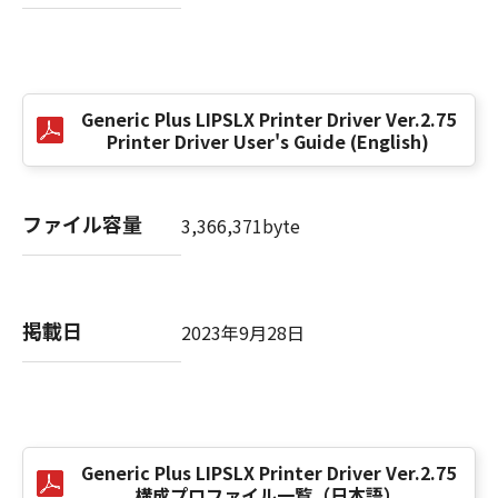
(3) お客様が本契約書のいずれかの条項に違反
した場合、本契約書は直ちに終了します。
(4) お客様は、上記(3)によって本契約書が終了
した場合、速やかに、「本ソフトウェア」およ
Generic Plus LIPSLX Printer Driver Ver.2.75
びその複製物のすべてを廃棄または消去するも
Printer Driver User's Guide (English)
のとします。
(5) 上記にかかわらず、本契約書第2条、第4条
から第7条まで、第8条第4項および第10条の規
ファイル容量
3,366,371byte
定は、本契約書の終了後も効力を有します。
９．U.S. GOVERNMENT RESTRICTED RIGHTS
NOTICE
掲載日
2023年9月28日
“米国政府エンドユーザー”とは、米国政府の機
関また団体を意味します。もしお客様が米国政
府エンドユーザーである場合、以下の規定が適
用されます：The SOFTWARE is a "commercial
item," as that term is defined at 48 C.F.R.
2.101 (Oct 1995), consisting of "commercial
Generic Plus LIPSLX Printer Driver Ver.2.75
構成プロファイル一覧（日本語）