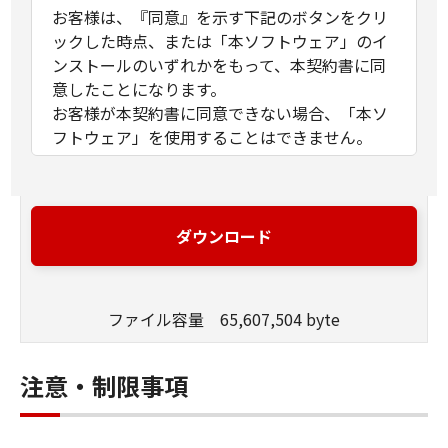
お客様は、『同意』を示す下記のボタンをクリ
ックした時点、または「本ソフトウェア」のイ
ンストールのいずれかをもって、本契約書に同
意したことになります。
お客様が本契約書に同意できない場合、「本ソ
フトウェア」を使用することはできません。
１．許諾
(1) キヤノンは、お客様が「キヤノン製品」を利
用する目的のために、「キヤノン製品」に直接
ダウンロード
またはネットワークを通じ接続される複数のコ
ンピューター（以下「指定機器」と言いま
す。）において、「本ソフトウェア」を使用
ファイル容量 65,607,504 byte
（本契約書においては、「本ソフトウェア」を
コンピューターの記憶媒体上にインストールす
ること、またはコンピューターにおいて表示す
注意・制限事項
ること、アクセスすること、もしくは実行する
ことのいずれも含むものとします。）するため