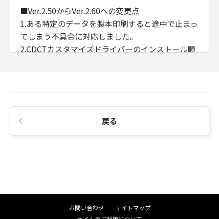
■Ver.2.50からVer.2.60への変更点
1.ある特定のデータを製本印刷すると途中で止まっ
てしまう不具合に対応しました。
2.CDCTカスタマイズドライバーのインストール順
序の制限を廃止しました。
3.AMSのWSD/IPP接続時のIPアドレス/ホスト名の
取得に対応しました。
■Ver.2.40からVer.2.50への変更点
戻る
1.インストーラーのダイアログ背景画像、アイコン
を変更しました。
2.インストーラーの探索時にSNMPコミュニティ名
を設定できるよう変更しました。
3.iPR C910/ C810/ C710/ C660において、マッチン
グモードにドライバー補正を追加しました。
4.印刷色に合わせたプレビュー機能を削除しまし
お問い合わせ
サイトマップ
た。
サイトのご利用について