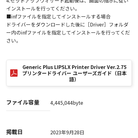
4.セットアップウィザード起動後は、画面の指示に従い
損害の可能性について知らされていた場合でも
インストールを行ってください。
同様です。
■infファイルを指定してインストールする場合
(3) キヤノン、キヤノンのライセンサー、キヤノ
ドライバーをダウンロードした後に［Driver］フォルダ
ンの子会社、キヤノンの関連会社、それらの販
ー内のinfファイルを指定してインストールを行ってくだ
売代理店または販売店のいずれも、「本ソフト
ウェア」、または「本ソフトウェア」の使用に
さい。
起因または関連してお客様と第三者との間に生
じたいかなる紛争についても、一切責任を負わ
ないものとします。
Generic Plus LIPSLX Printer Driver Ver.2.75
プリンタードライバー ユーザーズガイド（日本
８．契約期間
語）
(1) 本契約書は、お客様が、『同意』を示す下
記のボタンをクリックした時点、または「本ソ
フトウェア」をインストールした時点で発効
ファイル容量
4,445,044byte
し、下記(2)または(3)により終了されるまで有
効に存続します。
(2) お客様は、「本ソフトウェア」およびその
複製物のすべてを廃棄および消去することによ
掲載日
2023年9月28日
り、本契約書を終了させることができます。