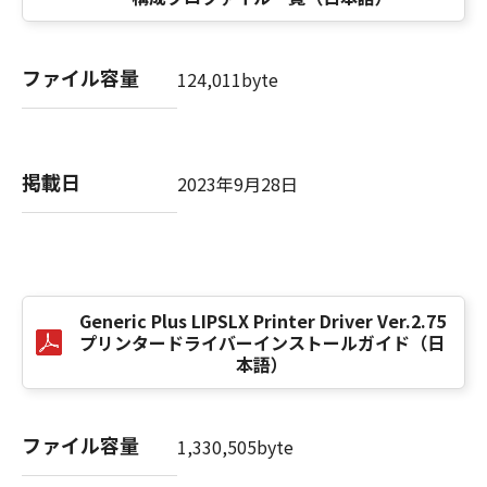
computer software" and "commercial
computer software documentation," as such
terms are used in 48 C.F.R. 12.212 (Sept 1995).
ファイル容量
Consistent with 48 C.F.R. 12.212 and 48 C.F.R.
124,011byte
227.7202-1 through 227.7202-4 (June 1995),
all U.S. Government End Users shall acquire
the SOFTWARE with only those rights set
掲載日
forth herein. The manufacturer is Canon
2023年9月28日
Inc./30-2, Shimomaruko 3-chome, Ohta-ku,
Tokyo 146-8501, Japan.
本条項中で使用される"the SOFTWARE"とは、
本契約書中で定義される「本ソフトウェア」を
意味し、指し示すものとします。
Generic Plus LIPSLX Printer Driver Ver.2.75
プリンタードライバーインストールガイド（日
本語）
10．分離可能性
本契約書のいずれかの条項またはその一部が法
律により無効であると決定された場合でも、そ
ファイル容量
の他の条項は完全に有効に存続するものとしま
1,330,505byte
す。