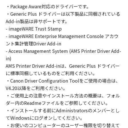
の非独占的権利をお客様に対して許諾します。
・Package Aware対応のドライバーです。
お客様は、また「指定機器」にネットワークを
・Generic Plus ドライバーは以下製品に同梱されている
通じて接続されたコンピューター上で、かかる
コンピューターの使用者に対して「本ソフトウ
Add-in製品は非サポートです。
ェア」を使用させることができますが、かかる
- imageWARE Trust Stamp
コンピューターの使用者に本契約書上の義務お
- imageWARE Enterprise Management Console アカウ
よび条件を遵守させるとともに、その履行に関
ント集計管理Driver Add-in
し全責任を負うことを条件とします。
- Access Management System (AMS Printer Driver Add-
(2) お客様は、上記(1)に基づいて「本ソフトウ
in)
ェア」を使用するためのバックアップとして、
AMS Printer Driver Add-inは、Generic Plus ドライバー
「本ソフトウェア」を１部、複製することがで
に標準同梱しているものをご利用ください。
きます。
・Canon Driver Configuration Toolをご使用の場合は、
(3) 上記(1)および(2)に定める場合を除き、キヤ
V4.20以降をご利用ください。
ノンまたはキヤノンのライセンサーのいかなる
・ご使用上の注意やインストール方法の概要は、フォル
知的財産権も、明示たると黙示たるとを問わ
ダー内のReadmeファイルをご参照してください。
ず、本契約書によってお客様に譲渡あるいは許
諾されるものではありません。
・インストールする前にAdministratorsのメンバーとし
てWindowsにログオンしてください。
２．制限
・お使いのコンピューターのユーザー権限を切り替えて