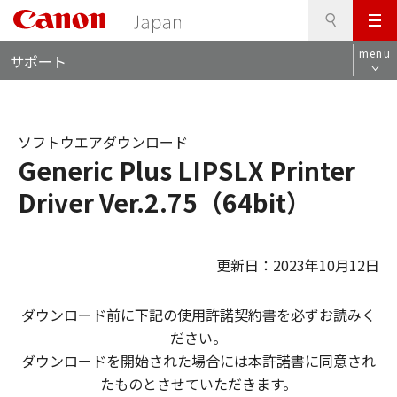
検
このページの本文へ
メ
索
ロ
ニ
menu
サポート
ー
ュ
カ
ー
ル
ナ
ソフトウエアダウンロード
ビ
Generic Plus LIPSLX Printer
Driver Ver.2.75（64bit）
更新日：2023年10月12日
ダウンロード前に下記の使用許諾契約書を必ずお読みく
ださい。
ダウンロードを開始された場合には本許諾書に同意され
たものとさせていただきます。