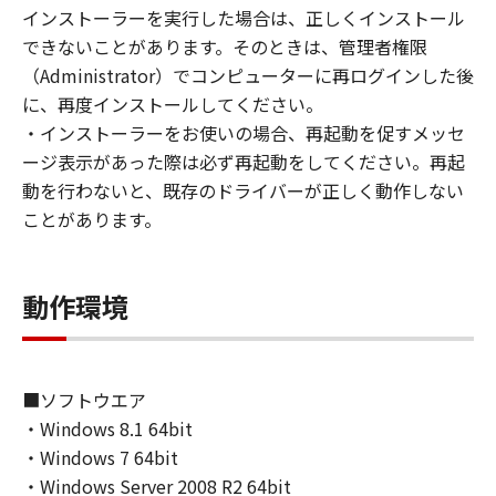
(1) お客様は、再使用許諾、譲渡、販売、頒
インストーラーを実行した場合は、正しくインストール
布、リースもしくは貸与その他の方法により、
できないことがあります。そのときは、管理者権限
第三者に「本ソフトウェア」を使用させること
（Administrator）でコンピューターに再ログインした後
はできません。
に、再度インストールしてください。
(2) お客様は、「本ソフトウェア」の全部また
・インストーラーをお使いの場合、再起動を促すメッセ
は一部を修正、改変、逆コンパイル、逆アセン
ージ表示があった際は必ず再起動をしてください。再起
ブル、その他リバースエンジニアリング等する
動を行わないと、既存のドライバーが正しく動作しない
ことはできません。また第三者にこのような行
ことがあります。
為をさせてはなりません。
３．著作権表示
動作環境
お客様は、「本ソフトウェア」に含まれるキヤ
ノンまたはキヤノンのライセンサーの著作権表
示を変更し、除去しもしくは削除してはなりま
せん。
■ソフトウエア
・Windows 8.1 64bit
４．所有権
・Windows 7 64bit
「本ソフトウェア」に係る権原および所有権
・Windows Server 2008 R2 64bit
は、その内容によりキヤノンまたはキヤノンの