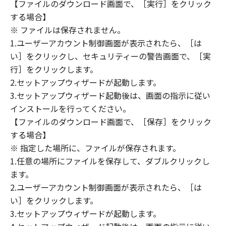
(1) 「本ソフトウェア」は、『現状のまま』の
【ファイルのダウンロード画面で、［実行］をクリック
状態で使用許諾されます。キヤノン、キヤノン
する場合】
のライセンサー、キヤノンの子会社、キヤノン
※ ファイルは保存されません。
の関連会社、それらの販売代理店または販売店
1.ユーザーアカウント制御画面が表示されたら、［は
のいずれも、「本ソフトウェア」に関して、商
い］をクリックし、セキュリティーの警告画面で、［実
品性および特定の目的への適合性の保証を含
行］をクリックします。
め、いかなる保証も、明示たると黙示たるとを
2.セットアップウィザードが起動します。
問わず一切しないものとします。
3.セットアップウィザード起動後は、画面の指示に従い
(2) キヤノン、キヤノンのライセンサー、キヤノ
インストールを行ってください。
ンの子会社、キヤノンの関連会社、それらの販
【ファイルのダウンロード画面で、［保存］をクリック
売代理店または販売店のいずれも、「本ソフト
ウェア」の使用または使用不能から生ずるいか
する場合】
なる損害（逸失利益およびその他の派生的また
※ 指定した場所に、ファイルが保存されます。
は付随的な損害を含むがこれらに限定されない
1.任意の場所にファイルを保存して、ダブルクリックし
全ての損害を言います。）について、適用法で
ます。
認められる限り、一切の責任を負わないものと
2.ユーザーアカウント制御画面が表示されたら、［は
します。たとえ、キヤノン、キヤノンのライセ
い］をクリックします。
ンサー、キヤノンの子会社、キヤノンの関連会
3.セットアップウィザードが起動します。
社、それらの販売代理店または販売店がかかる