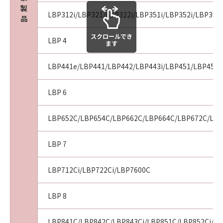
製
LBP312i/LBP321/LBP322i/LBP351i/LBP352i/LBP361i
品
スクロールでき
LBP 4
ます
LBP441e/LBP441/LBP442/LBP443i/LBP451/LBP451e
LBP 6
LBP652C/LBP654C/LBP662C/LBP664C/LBP672C/LBP
LBP 7
LBP712Ci/LBP722Ci/LBP7600C
LBP 8
LBP841C/LBP842C/LBP843Ci/LBP851C/LBP852Ci/LB