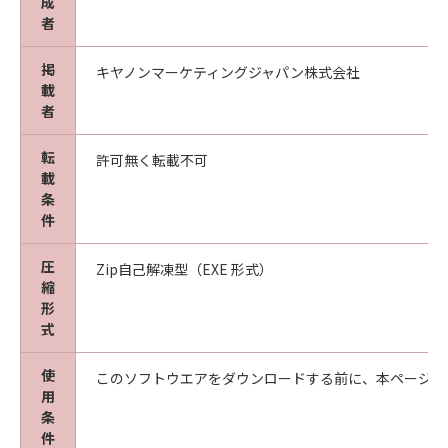
成
者
掲
キヤノンマーケティングジャパン株式会社
載
者
転
許可無く転載不可
載
条
件
圧
Zip自己解凍型（EXE 形式）
縮
形
式
使
このソフトウエアをダウンロードする前に、本ページ冒
用
条
件