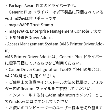
の非独占的権利をお客様に対して許諾します。
・Package Aware対応のドライバーです。
お客様は、また「指定機器」にネットワークを
・Generic Plus ドライバーは以下製品に同梱されている
通じて接続されたコンピューター上で、かかる
コンピューターの使用者に対して「本ソフトウ
Add-in製品は非サポートです。
ェア」を使用させることができますが、かかる
- imageWARE Trust Stamp
コンピューターの使用者に本契約書上の義務お
- imageWARE Enterprise Management Console アカウ
よび条件を遵守させるとともに、その履行に関
ント集計管理Driver Add-in
し全責任を負うことを条件とします。
- Access Management System (AMS Printer Driver Add-
(2) お客様は、上記(1)に基づいて「本ソフトウ
in)
ェア」を使用するためのバックアップとして、
AMS Printer Driver Add-inは、Generic Plus ドライバー
「本ソフトウェア」を１部、複製することがで
に標準同梱しているものをご利用ください。
きます。
・Canon Driver Configuration Toolをご使用の場合は、
(3) 上記(1)および(2)に定める場合を除き、キヤ
V4.20以降をご利用ください。
ノンまたはキヤノンのライセンサーのいかなる
・ご使用上の注意やインストール方法の概要は、フォル
知的財産権も、明示たると黙示たるとを問わ
ダー内のReadmeファイルをご参照してください。
ず、本契約書によってお客様に譲渡あるいは許
諾されるものではありません。
・インストールする前にAdministratorsのメンバーとし
てWindowsにログオンしてください。
２．制限
・お使いのコンピューターのユーザー権限を切り替えて