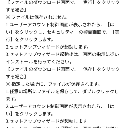
(1) 「本ソフトウェア」は、『現状のまま』の
【ファイルのダウンロード画面で、［実行］をクリック
状態で使用許諾されます。キヤノン、キヤノン
する場合】
のライセンサー、キヤノンの子会社、キヤノン
※ ファイルは保存されません。
の関連会社、それらの販売代理店または販売店
1.ユーザーアカウント制御画面が表示されたら、［は
のいずれも、「本ソフトウェア」に関して、商
い］をクリックし、セキュリティーの警告画面で、［実
品性および特定の目的への適合性の保証を含
行］をクリックします。
め、いかなる保証も、明示たると黙示たるとを
2.セットアップウィザードが起動します。
問わず一切しないものとします。
3.セットアップウィザード起動後は、画面の指示に従い
(2) キヤノン、キヤノンのライセンサー、キヤノ
インストールを行ってください。
ンの子会社、キヤノンの関連会社、それらの販
【ファイルのダウンロード画面で、［保存］をクリック
売代理店または販売店のいずれも、「本ソフト
ウェア」の使用または使用不能から生ずるいか
する場合】
なる損害（逸失利益およびその他の派生的また
※ 指定した場所に、ファイルが保存されます。
は付随的な損害を含むがこれらに限定されない
1.任意の場所にファイルを保存して、ダブルクリックし
全ての損害を言います。）について、適用法で
ます。
認められる限り、一切の責任を負わないものと
2.ユーザーアカウント制御画面が表示されたら、［は
します。たとえ、キヤノン、キヤノンのライセ
い］をクリックします。
ンサー、キヤノンの子会社、キヤノンの関連会
3.セットアップウィザードが起動します。
社、それらの販売代理店または販売店がかかる