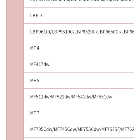
LBP 9
LBP961Ci/LBP9510C/LBP9520C/LBP9650Ci/LBP9660
MF 4
MF417dw
MF 5
MF511dw/MF521dw/MF541dw/MF551dw
MF 7
MF735Cdw/MF745Cdw/MF755Cdw/MF7525F/MF7625F