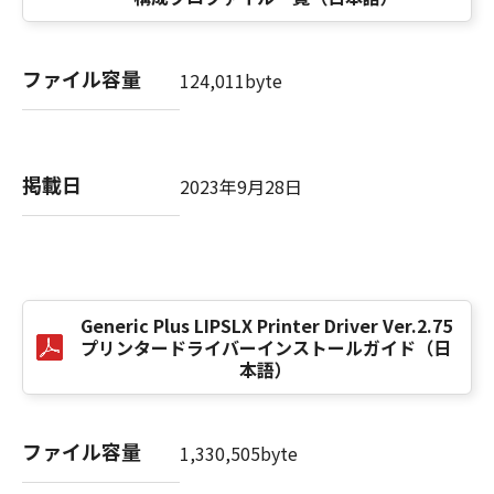
computer software" and "commercial
computer software documentation," as such
terms are used in 48 C.F.R. 12.212 (Sept 1995).
ファイル容量
Consistent with 48 C.F.R. 12.212 and 48 C.F.R.
124,011byte
227.7202-1 through 227.7202-4 (June 1995),
all U.S. Government End Users shall acquire
the SOFTWARE with only those rights set
掲載日
forth herein. The manufacturer is Canon
2023年9月28日
Inc./30-2, Shimomaruko 3-chome, Ohta-ku,
Tokyo 146-8501, Japan.
本条項中で使用される"the SOFTWARE"とは、
本契約書中で定義される「本ソフトウェア」を
意味し、指し示すものとします。
Generic Plus LIPSLX Printer Driver Ver.2.75
プリンタードライバーインストールガイド（日
本語）
10．分離可能性
本契約書のいずれかの条項またはその一部が法
律により無効であると決定された場合でも、そ
ファイル容量
の他の条項は完全に有効に存続するものとしま
1,330,505byte
す。