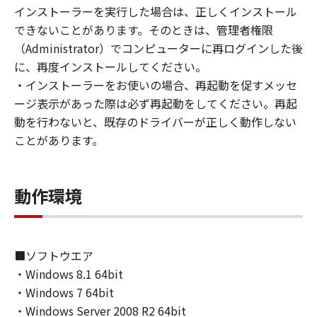
(1) お客様は、再使用許諾、譲渡、販売、頒
インストーラーを実行した場合は、正しくインストール
布、リースもしくは貸与その他の方法により、
できないことがあります。そのときは、管理者権限
第三者に「本ソフトウェア」を使用させること
（Administrator）でコンピューターに再ログインした後
はできません。
に、再度インストールしてください。
(2) お客様は、「本ソフトウェア」の全部また
・インストーラーをお使いの場合、再起動を促すメッセ
は一部を修正、改変、逆コンパイル、逆アセン
ージ表示があった際は必ず再起動をしてください。再起
ブル、その他リバースエンジニアリング等する
動を行わないと、既存のドライバーが正しく動作しない
ことはできません。また第三者にこのような行
ことがあります。
為をさせてはなりません。
３．著作権表示
動作環境
お客様は、「本ソフトウェア」に含まれるキヤ
ノンまたはキヤノンのライセンサーの著作権表
示を変更し、除去しもしくは削除してはなりま
せん。
■ソフトウエア
・Windows 8.1 64bit
４．所有権
・Windows 7 64bit
「本ソフトウェア」に係る権原および所有権
・Windows Server 2008 R2 64bit
は、その内容によりキヤノンまたはキヤノンの