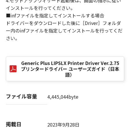
4.セットアップウィザード起動後は、画面の指示に従い
損害の可能性について知らされていた場合でも
インストールを行ってください。
同様です。
■infファイルを指定してインストールする場合
(3) キヤノン、キヤノンのライセンサー、キヤノ
ドライバーをダウンロードした後に［Driver］フォルダ
ンの子会社、キヤノンの関連会社、それらの販
ー内のinfファイルを指定してインストールを行ってくだ
売代理店または販売店のいずれも、「本ソフト
ウェア」、または「本ソフトウェア」の使用に
さい。
起因または関連してお客様と第三者との間に生
じたいかなる紛争についても、一切責任を負わ
ないものとします。
Generic Plus LIPSLX Printer Driver Ver.2.75
プリンタードライバー ユーザーズガイド（日本
８．契約期間
語）
(1) 本契約書は、お客様が、『同意』を示す下
記のボタンをクリックした時点、または「本ソ
フトウェア」をインストールした時点で発効
ファイル容量
4,445,044byte
し、下記(2)または(3)により終了されるまで有
効に存続します。
(2) お客様は、「本ソフトウェア」およびその
複製物のすべてを廃棄および消去することによ
掲載日
2023年9月28日
り、本契約書を終了させることができます。