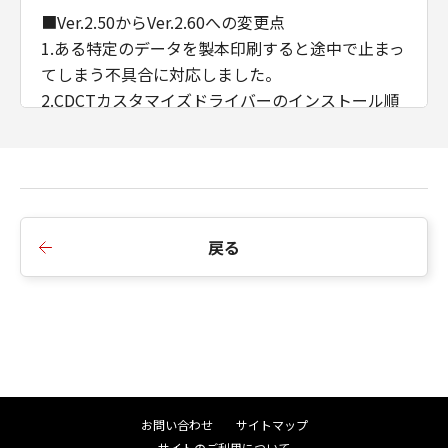
■Ver.2.50からVer.2.60への変更点
1.ある特定のデータを製本印刷すると途中で止まっ
てしまう不具合に対応しました。
2.CDCTカスタマイズドライバーのインストール順
序の制限を廃止しました。
3.AMSのWSD/IPP接続時のIPアドレス/ホスト名の
取得に対応しました。
■Ver.2.40からVer.2.50への変更点
戻る
1.インストーラーのダイアログ背景画像、アイコン
を変更しました。
2.インストーラーの探索時にSNMPコミュニティ名
を設定できるよう変更しました。
3.iPR C910/ C810/ C710/ C660において、マッチン
グモードにドライバー補正を追加しました。
4.印刷色に合わせたプレビュー機能を削除しまし
お問い合わせ
サイトマップ
た。
サイトのご利用について