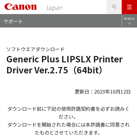
検
このページの本文へ
メ
索
ロ
ニ
menu
サポート
ー
ュ
カ
ー
ル
ナ
ソフトウエアダウンロード
ビ
Generic Plus LIPSLX Printer
Driver Ver.2.75（64bit）
更新日：2023年10月12日
ダウンロード前に下記の使用許諾契約書を必ずお読みく
ださい。
ダウンロードを開始された場合には本許諾書に同意され
たものとさせていただきます。