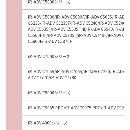
iR-ADV C5000シリーズ
iR-ADV C5030/iR-ADV C5030F/iR-ADV C5035/iR-ADV 
C5235/iR-ADV C5235F/iR-ADV C5240/iR-ADV C5240F/
ADV C5535F/iR-ADV C5535F III/iR-ADV C5540/iR-ADV 
C5560F III/iR-ADV C5735F/iR-ADV C5740F/iR-ADV C
C5860F/iR-ADV C5870F
iR-ADV C7000シリーズ
iR-ADV C7055/iR-ADV C7065/iR-ADV C7260/iR-ADV C72
ADV C7770/iR-ADV C7780
iR-ADV C9000シリーズ
iR-ADV C9065 PRO/iR-ADV C9075 PRO/iR-ADV C9270
iR-ADV 4000シリーズ