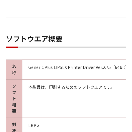
ソフトウエア概要
名
Generic Plus LIPSLX Printer Driver Ver.2.75（64bit）
称
ソ
本製品は、印刷するためのソフトウエアです。
フ
ト
概
要
対
LBP 3
象