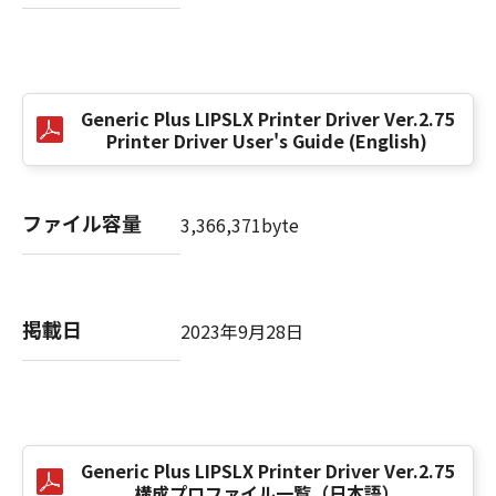
(3) お客様が本契約書のいずれかの条項に違反
した場合、本契約書は直ちに終了します。
(4) お客様は、上記(3)によって本契約書が終了
した場合、速やかに、「本ソフトウェア」およ
Generic Plus LIPSLX Printer Driver Ver.2.75
びその複製物のすべてを廃棄または消去するも
Printer Driver User's Guide (English)
のとします。
(5) 上記にかかわらず、本契約書第2条、第4条
から第7条まで、第8条第4項および第10条の規
ファイル容量
3,366,371byte
定は、本契約書の終了後も効力を有します。
９．U.S. GOVERNMENT RESTRICTED RIGHTS
NOTICE
掲載日
2023年9月28日
“米国政府エンドユーザー”とは、米国政府の機
関また団体を意味します。もしお客様が米国政
府エンドユーザーである場合、以下の規定が適
用されます：The SOFTWARE is a "commercial
item," as that term is defined at 48 C.F.R.
2.101 (Oct 1995), consisting of "commercial
Generic Plus LIPSLX Printer Driver Ver.2.75
構成プロファイル一覧（日本語）