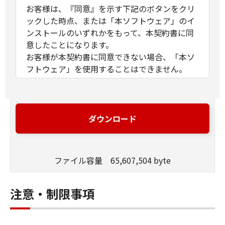
お客様は、『同意』を示す下記のボタンをクリ
ックした時点、または「本ソフトウェア」のイ
ンストールのいずれかをもって、本契約書に同
意したことになります。
お客様が本契約書に同意できない場合、「本ソ
フトウェア」を使用することはできません。
１．許諾
(1) キヤノンは、お客様が「キヤノン製品」を利
用する目的のために、「キヤノン製品」に直接
ダウンロード
またはネットワークを通じ接続される複数のコ
ンピューター（以下「指定機器」と言いま
す。）において、「本ソフトウェア」を使用
ファイル容量 65,607,504 byte
（本契約書においては、「本ソフトウェア」を
コンピューターの記憶媒体上にインストールす
ること、またはコンピューターにおいて表示す
注意・制限事項
ること、アクセスすること、もしくは実行する
ことのいずれも含むものとします。）するため