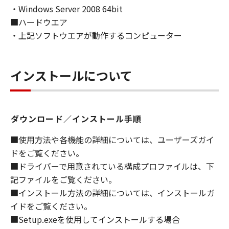
・Windows Server 2008 64bit
ライセンサーに帰属します。
■ハードウエア
５．輸出
・上記ソフトウエアが動作するコンピューター
お客様は、日本国政府または関連する外国政府
より必要な許可等を得ることなしに、「本ソフ
トウェア」の全部または一部を、直接または間
インストールについて
接に輸出してはなりません。
６．サポートおよびアップデート
ダウンロード／インストール手順
キヤノン、キヤノンの子会社、関係会社、それ
らの販売代理店および販売店、並びにキヤノン
■使用方法や各機能の詳細については、ユーザーズガイ
のライセンサーは、お客様による「本ソフトウ
ドをご覧ください。
ェア」の使用を支援すること、および「本ソフ
■ドライバーで用意されている構成プロファイルは、下
トウェア」に対してアップデート、バグの修正
記ファイルをご覧ください。
あるいはサポートを行うことについて、いかな
■インストール方法の詳細については、インストールガ
る責任も負うものではありません。
イドをご覧ください。
７．保証の否認・免責
■Setup.exeを使用してインストールする場合