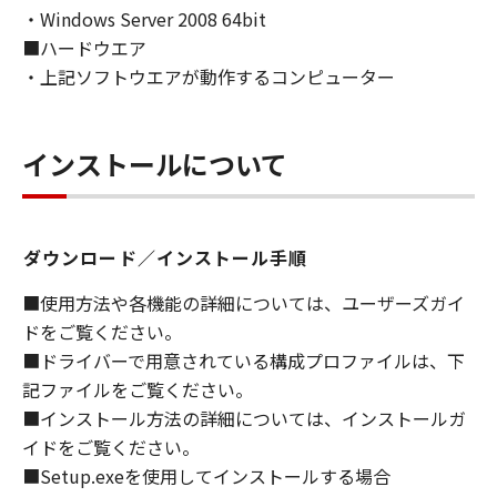
・Windows Server 2008 64bit
ライセンサーに帰属します。
■ハードウエア
５．輸出
・上記ソフトウエアが動作するコンピューター
お客様は、日本国政府または関連する外国政府
より必要な許可等を得ることなしに、「本ソフ
トウェア」の全部または一部を、直接または間
インストールについて
接に輸出してはなりません。
６．サポートおよびアップデート
ダウンロード／インストール手順
キヤノン、キヤノンの子会社、関係会社、それ
らの販売代理店および販売店、並びにキヤノン
■使用方法や各機能の詳細については、ユーザーズガイ
のライセンサーは、お客様による「本ソフトウ
ドをご覧ください。
ェア」の使用を支援すること、および「本ソフ
■ドライバーで用意されている構成プロファイルは、下
トウェア」に対してアップデート、バグの修正
記ファイルをご覧ください。
あるいはサポートを行うことについて、いかな
■インストール方法の詳細については、インストールガ
る責任も負うものではありません。
イドをご覧ください。
７．保証の否認・免責
■Setup.exeを使用してインストールする場合