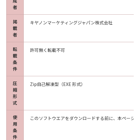
成
者
掲
キヤノンマーケティングジャパン株式会社
載
者
転
許可無く転載不可
載
条
件
圧
Zip自己解凍型（EXE 形式）
縮
形
式
使
このソフトウエアをダウンロードする前に、本ページ冒
用
条
件