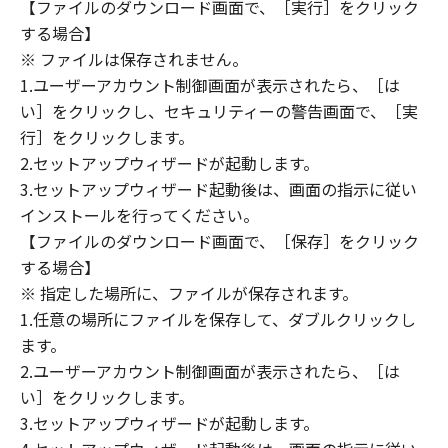
(1) 「本ソフトウェア」は、『現状のまま』の
【ファイルのダウンロード画面で、［実行］をクリック
状態で使用許諾されます。キヤノン、キヤノン
する場合】
のライセンサー、キヤノンの子会社、キヤノン
※ ファイルは保存されません。
の関連会社、それらの販売代理店または販売店
1.ユーザーアカウント制御画面が表示されたら、［は
のいずれも、「本ソフトウェア」に関して、商
い］をクリックし、セキュリティーの警告画面で、［実
品性および特定の目的への適合性の保証を含
行］をクリックします。
め、いかなる保証も、明示たると黙示たるとを
2.セットアップウィザードが起動します。
問わず一切しないものとします。
3.セットアップウィザード起動後は、画面の指示に従い
(2) キヤノン、キヤノンのライセンサー、キヤノ
インストールを行ってください。
ンの子会社、キヤノンの関連会社、それらの販
【ファイルのダウンロード画面で、［保存］をクリック
売代理店または販売店のいずれも、「本ソフト
ウェア」の使用または使用不能から生ずるいか
する場合】
なる損害（逸失利益およびその他の派生的また
※ 指定した場所に、ファイルが保存されます。
は付随的な損害を含むがこれらに限定されない
1.任意の場所にファイルを保存して、ダブルクリックし
全ての損害を言います。）について、適用法で
ます。
認められる限り、一切の責任を負わないものと
2.ユーザーアカウント制御画面が表示されたら、［は
します。たとえ、キヤノン、キヤノンのライセ
い］をクリックします。
ンサー、キヤノンの子会社、キヤノンの関連会
3.セットアップウィザードが起動します。
社、それらの販売代理店または販売店がかかる