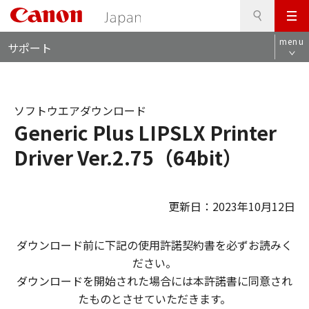
検
このページの本文へ
メ
索
ロ
ニ
menu
サポート
ー
ュ
カ
ー
ル
ナ
ソフトウエアダウンロード
ビ
Generic Plus LIPSLX Printer
Driver Ver.2.75（64bit）
更新日：2023年10月12日
ダウンロード前に下記の使用許諾契約書を必ずお読みく
ださい。
ダウンロードを開始された場合には本許諾書に同意され
たものとさせていただきます。