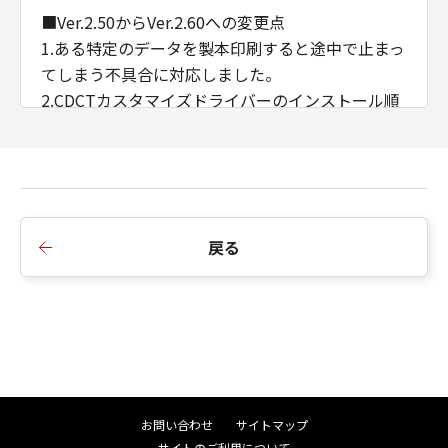
■Ver.2.50からVer.2.60への変更点
1.ある特定のデータを製本印刷すると途中で止まっ
てしまう不具合に対応しました。
2.CDCTカスタマイズドライバーのインストール順
序の制限を廃止しました。
3.AMSのWSD/IPP接続時のIPアドレス/ホスト名の
取得に対応しました。
■Ver.2.40からVer.2.50への変更点
戻る
1.インストーラーのダイアログ背景画像、アイコン
を変更しました。
2.インストーラーの探索時にSNMPコミュニティ名
を設定できるよう変更しました。
3.iPR C910/ C810/ C710/ C660において、マッチン
グモードにドライバー補正を追加しました。
4.印刷色に合わせたプレビュー機能を削除しまし
お問い合わせ
サイトマップ
た。
サイトのご利用について