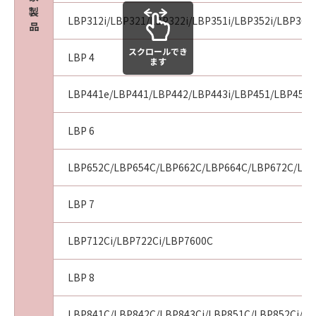
製
LBP312i/LBP321/LBP322i/LBP351i/LBP352i/LBP361i
品
スクロールでき
LBP 4
ます
LBP441e/LBP441/LBP442/LBP443i/LBP451/LBP451e
LBP 6
LBP652C/LBP654C/LBP662C/LBP664C/LBP672C/LBP
LBP 7
LBP712Ci/LBP722Ci/LBP7600C
LBP 8
LBP841C/LBP842C/LBP843Ci/LBP851C/LBP852Ci/LB