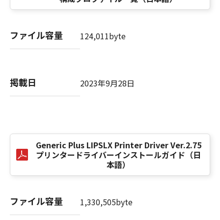
computer software" and "commercial
computer software documentation," as such
terms are used in 48 C.F.R. 12.212 (Sept 1995).
ファイル容量
Consistent with 48 C.F.R. 12.212 and 48 C.F.R.
124,011byte
227.7202-1 through 227.7202-4 (June 1995),
all U.S. Government End Users shall acquire
the SOFTWARE with only those rights set
掲載日
forth herein. The manufacturer is Canon
2023年9月28日
Inc./30-2, Shimomaruko 3-chome, Ohta-ku,
Tokyo 146-8501, Japan.
本条項中で使用される"the SOFTWARE"とは、
本契約書中で定義される「本ソフトウェア」を
意味し、指し示すものとします。
Generic Plus LIPSLX Printer Driver Ver.2.75
プリンタードライバーインストールガイド（日
本語）
10．分離可能性
本契約書のいずれかの条項またはその一部が法
律により無効であると決定された場合でも、そ
ファイル容量
の他の条項は完全に有効に存続するものとしま
1,330,505byte
す。