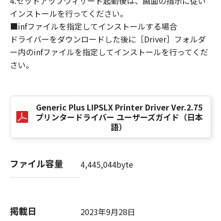
4.セットアップウィザード起動後は、画面の指示に従い
損害の可能性について知らされていた場合でも
インストールを行ってください。
同様です。
■infファイルを指定してインストールする場合
(3) キヤノン、キヤノンのライセンサー、キヤノ
ドライバーをダウンロードした後に［Driver］フォルダ
ンの子会社、キヤノンの関連会社、それらの販
ー内のinfファイルを指定してインストールを行ってくだ
売代理店または販売店のいずれも、「本ソフト
ウェア」、または「本ソフトウェア」の使用に
さい。
起因または関連してお客様と第三者との間に生
じたいかなる紛争についても、一切責任を負わ
ないものとします。
Generic Plus LIPSLX Printer Driver Ver.2.75
プリンタードライバー ユーザーズガイド（日本
８．契約期間
語）
(1) 本契約書は、お客様が、『同意』を示す下
記のボタンをクリックした時点、または「本ソ
フトウェア」をインストールした時点で発効
ファイル容量
4,445,044byte
し、下記(2)または(3)により終了されるまで有
効に存続します。
(2) お客様は、「本ソフトウェア」およびその
複製物のすべてを廃棄および消去することによ
掲載日
2023年9月28日
り、本契約書を終了させることができます。