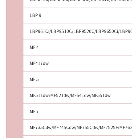
LBP 9
LBP961Ci/LBP9510C/LBP9520C/LBP9650Ci/LBP9660
MF 4
MF417dw
MF 5
MF511dw/MF521dw/MF541dw/MF551dw
MF 7
MF735Cdw/MF745Cdw/MF755Cdw/MF7525F/MF7625F