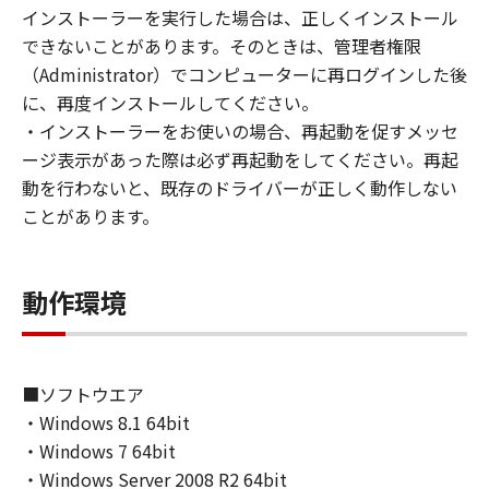
(1) お客様は、再使用許諾、譲渡、販売、頒
インストーラーを実行した場合は、正しくインストール
布、リースもしくは貸与その他の方法により、
できないことがあります。そのときは、管理者権限
第三者に「本ソフトウェア」を使用させること
（Administrator）でコンピューターに再ログインした後
はできません。
に、再度インストールしてください。
(2) お客様は、「本ソフトウェア」の全部また
・インストーラーをお使いの場合、再起動を促すメッセ
は一部を修正、改変、逆コンパイル、逆アセン
ージ表示があった際は必ず再起動をしてください。再起
ブル、その他リバースエンジニアリング等する
動を行わないと、既存のドライバーが正しく動作しない
ことはできません。また第三者にこのような行
ことがあります。
為をさせてはなりません。
３．著作権表示
動作環境
お客様は、「本ソフトウェア」に含まれるキヤ
ノンまたはキヤノンのライセンサーの著作権表
示を変更し、除去しもしくは削除してはなりま
せん。
■ソフトウエア
・Windows 8.1 64bit
４．所有権
・Windows 7 64bit
「本ソフトウェア」に係る権原および所有権
・Windows Server 2008 R2 64bit
は、その内容によりキヤノンまたはキヤノンの