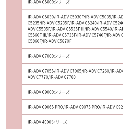
iR-ADV C5000シリーズ
iR-ADV C5030/iR-ADV C5030F/iR-ADV C5035/iR-ADV 
C5235/iR-ADV C5235F/iR-ADV C5240/iR-ADV C5240F/
ADV C5535F/iR-ADV C5535F III/iR-ADV C5540/iR-ADV 
C5560F III/iR-ADV C5735F/iR-ADV C5740F/iR-ADV C
C5860F/iR-ADV C5870F
iR-ADV C7000シリーズ
iR-ADV C7055/iR-ADV C7065/iR-ADV C7260/iR-ADV C72
ADV C7770/iR-ADV C7780
iR-ADV C9000シリーズ
iR-ADV C9065 PRO/iR-ADV C9075 PRO/iR-ADV C9270
iR-ADV 4000シリーズ