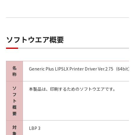
ソフトウエア概要
名
Generic Plus LIPSLX Printer Driver Ver.2.75（64bit）
称
ソ
本製品は、印刷するためのソフトウエアです。
フ
ト
概
要
対
LBP 3
象