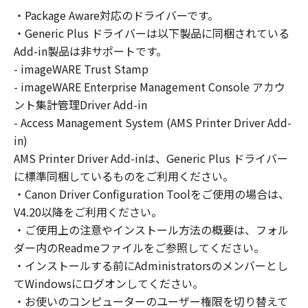
の非独占的権利をお客様に対して許諾します。
・Package Aware対応のドライバーです。
お客様は、また「指定機器」にネットワークを
・Generic Plus ドライバーは以下製品に同梱されている
通じて接続されたコンピューター上で、かかる
コンピューターの使用者に対して「本ソフトウ
Add-in製品は非サポートです。
ェア」を使用させることができますが、かかる
- imageWARE Trust Stamp
コンピューターの使用者に本契約書上の義務お
- imageWARE Enterprise Management Console アカウ
よび条件を遵守させるとともに、その履行に関
ント集計管理Driver Add-in
し全責任を負うことを条件とします。
- Access Management System (AMS Printer Driver Add-
(2) お客様は、上記(1)に基づいて「本ソフトウ
in)
ェア」を使用するためのバックアップとして、
AMS Printer Driver Add-inは、Generic Plus ドライバー
「本ソフトウェア」を１部、複製することがで
に標準同梱しているものをご利用ください。
きます。
・Canon Driver Configuration Toolをご使用の場合は、
(3) 上記(1)および(2)に定める場合を除き、キヤ
V4.20以降をご利用ください。
ノンまたはキヤノンのライセンサーのいかなる
・ご使用上の注意やインストール方法の概要は、フォル
知的財産権も、明示たると黙示たるとを問わ
ダー内のReadmeファイルをご参照してください。
ず、本契約書によってお客様に譲渡あるいは許
諾されるものではありません。
・インストールする前にAdministratorsのメンバーとし
てWindowsにログオンしてください。
２．制限
・お使いのコンピューターのユーザー権限を切り替えて