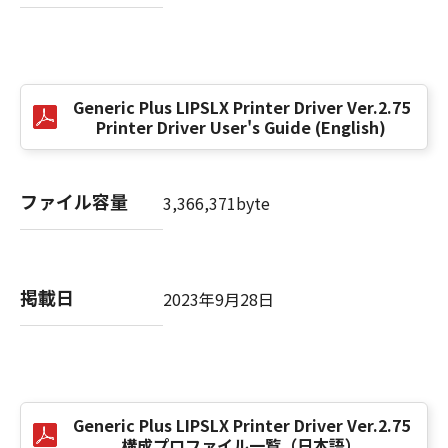
(3) お客様が本契約書のいずれかの条項に違反
した場合、本契約書は直ちに終了します。
(4) お客様は、上記(3)によって本契約書が終了
した場合、速やかに、「本ソフトウェア」およ
Generic Plus LIPSLX Printer Driver Ver.2.75
びその複製物のすべてを廃棄または消去するも
Printer Driver User's Guide (English)
のとします。
(5) 上記にかかわらず、本契約書第2条、第4条
から第7条まで、第8条第4項および第10条の規
ファイル容量
3,366,371byte
定は、本契約書の終了後も効力を有します。
９．U.S. GOVERNMENT RESTRICTED RIGHTS
NOTICE
掲載日
2023年9月28日
“米国政府エンドユーザー”とは、米国政府の機
関また団体を意味します。もしお客様が米国政
府エンドユーザーである場合、以下の規定が適
用されます：The SOFTWARE is a "commercial
item," as that term is defined at 48 C.F.R.
2.101 (Oct 1995), consisting of "commercial
Generic Plus LIPSLX Printer Driver Ver.2.75
構成プロファイル一覧（日本語）