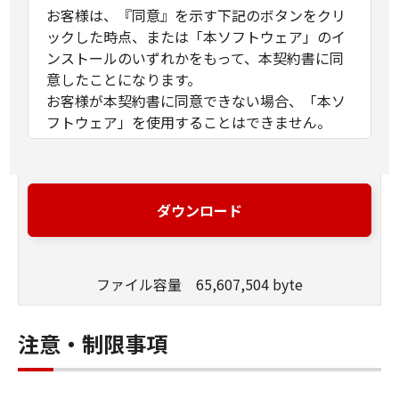
お客様は、『同意』を示す下記のボタンをクリ
ックした時点、または「本ソフトウェア」のイ
ンストールのいずれかをもって、本契約書に同
意したことになります。
お客様が本契約書に同意できない場合、「本ソ
フトウェア」を使用することはできません。
１．許諾
(1) キヤノンは、お客様が「キヤノン製品」を利
用する目的のために、「キヤノン製品」に直接
ダウンロード
またはネットワークを通じ接続される複数のコ
ンピューター（以下「指定機器」と言いま
す。）において、「本ソフトウェア」を使用
ファイル容量 65,607,504 byte
（本契約書においては、「本ソフトウェア」を
コンピューターの記憶媒体上にインストールす
ること、またはコンピューターにおいて表示す
注意・制限事項
ること、アクセスすること、もしくは実行する
ことのいずれも含むものとします。）するため