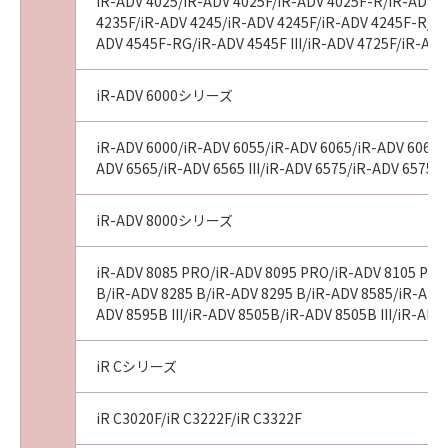
iR-ADV 4025/iR-ADV 4025F/iR-ADV 4025F-R/iR-ADV 4
4235F/iR-ADV 4245/iR-ADV 4245F/iR-ADV 4245F-R/iR-
ADV 4545F-RG/iR-ADV 4545F III/iR-ADV 4725F/iR-AD
iR-ADV 6000シリーズ
iR-ADV 6000/iR-ADV 6055/iR-ADV 6065/iR-ADV 6065-R
ADV 6565/iR-ADV 6565 III/iR-ADV 6575/iR-ADV 6575 I
iR-ADV 8000シリーズ
iR-ADV 8085 PRO/iR-ADV 8095 PRO/iR-ADV 8105 PRO
B/iR-ADV 8285 B/iR-ADV 8295 B/iR-ADV 8585/iR-ADV 8
ADV 8595B III/iR-ADV 8505B/iR-ADV 8505B III/iR-A
iR Cシリーズ
iR C3020F/iR C3222F/iR C3322F