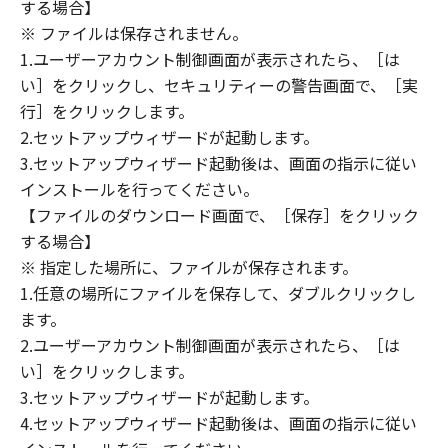
(1) 「本ソフトウェア」は、『現状のまま』の
する場合】
状態で使用許諾されます。キヤノン、キヤノン
※ ファイルは保存されません。
のライセンサー、キヤノンの子会社、キヤノン
1.ユーザーアカウント制御画面が表示されたら、［は
の関連会社、それらの販売代理店または販売店
い］をクリックし、セキュリティーの警告画面で、［実
のいずれも、「本ソフトウェア」に関して、商
行］をクリックします。
品性および特定の目的への適合性の保証を含
2.セットアップウィザードが起動します。
め、いかなる保証も、明示たると黙示たるとを
3.セットアップウィザード起動後は、画面の指示に従い
問わず一切しないものとします。
インストールを行ってください。
(2) キヤノン、キヤノンのライセンサー、キヤノ
【ファイルのダウンロード画面で、［保存］をクリック
ンの子会社、キヤノンの関連会社、それらの販
する場合】
売代理店または販売店のいずれも、「本ソフト
ウェア」の使用または使用不能から生ずるいか
※ 指定した場所に、ファイルが保存されます。
なる損害（逸失利益およびその他の派生的また
1.任意の場所にファイルを保存して、ダブルクリックし
は付随的な損害を含むがこれらに限定されない
ます。
全ての損害を言います。）について、適用法で
2.ユーザーアカウント制御画面が表示されたら、［は
認められる限り、一切の責任を負わないものと
い］をクリックします。
します。たとえ、キヤノン、キヤノンのライセ
3.セットアップウィザードが起動します。
ンサー、キヤノンの子会社、キヤノンの関連会
4.セットアップウィザード起動後は、画面の指示に従い
社、それらの販売代理店または販売店がかかる