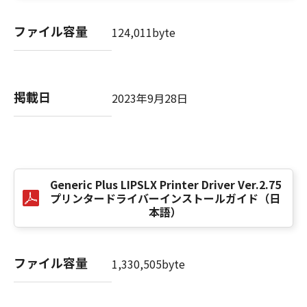
computer software" and "commercial
computer software documentation," as such
ファイル容量
124,011byte
terms are used in 48 C.F.R. 12.212 (Sept 1995).
Consistent with 48 C.F.R. 12.212 and 48 C.F.R.
227.7202-1 through 227.7202-4 (June 1995),
all U.S. Government End Users shall acquire
掲載日
2023年9月28日
the SOFTWARE with only those rights set
forth herein. The manufacturer is Canon
Inc./30-2, Shimomaruko 3-chome, Ohta-ku,
Tokyo 146-8501, Japan.
本条項中で使用される"the SOFTWARE"とは、
本契約書中で定義される「本ソフトウェア」を
Generic Plus LIPSLX Printer Driver Ver.2.75
意味し、指し示すものとします。
プリンタードライバーインストールガイド（日
本語）
10．分離可能性
本契約書のいずれかの条項またはその一部が法
ファイル容量
律により無効であると決定された場合でも、そ
1,330,505byte
の他の条項は完全に有効に存続するものとしま
す。