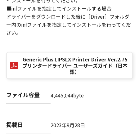
インストールを行ってください。
損害の可能性について知らされていた場合でも
■infファイルを指定してインストールする場合
同様です。
ドライバーをダウンロードした後に［Driver］フォルダ
(3) キヤノン、キヤノンのライセンサー、キヤノ
ー内のinfファイルを指定してインストールを行ってくだ
ンの子会社、キヤノンの関連会社、それらの販
さい。
売代理店または販売店のいずれも、「本ソフト
ウェア」、または「本ソフトウェア」の使用に
起因または関連してお客様と第三者との間に生
じたいかなる紛争についても、一切責任を負わ
Generic Plus LIPSLX Printer Driver Ver.2.75
ないものとします。
プリンタードライバー ユーザーズガイド（日本
語）
８．契約期間
(1) 本契約書は、お客様が、『同意』を示す下
記のボタンをクリックした時点、または「本ソ
ファイル容量
4,445,044byte
フトウェア」をインストールした時点で発効
し、下記(2)または(3)により終了されるまで有
効に存続します。
(2) お客様は、「本ソフトウェア」およびその
掲載日
2023年9月28日
複製物のすべてを廃棄および消去することによ
り、本契約書を終了させることができます。