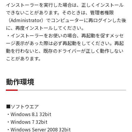
(1) お客様は、再使用許諾、譲渡、販売、頒
インストーラーを実行した場合は、正しくインストール
布、リースもしくは貸与その他の方法により、
できないことがあります。そのときは、管理者権限
第三者に「本ソフトウェア」を使用させること
（Administrator）でコンピューターに再ログインした後
はできません。
に、再度インストールしてください。
(2) お客様は、「本ソフトウェア」の全部また
・インストーラーをお使いの場合、再起動を促すメッセ
は一部を修正、改変、逆コンパイル、逆アセン
ージ表示があった際は必ず再起動をしてください。再起
ブル、その他リバースエンジニアリング等する
動を行わないと、既存のドライバーが正しく動作しない
ことはできません。また第三者にこのような行
ことがあります。
為をさせてはなりません。
３．著作権表示
動作環境
お客様は、「本ソフトウェア」に含まれるキヤ
ノンまたはキヤノンのライセンサーの著作権表
示を変更し、除去しもしくは削除してはなりま
せん。
■ソフトウエア
・Windows 8.1 32bit
４．所有権
・Windows 7 32bit
「本ソフトウェア」に係る権原および所有権
・Windows Server 2008 32bit
は、その内容によりキヤノンまたはキヤノンの