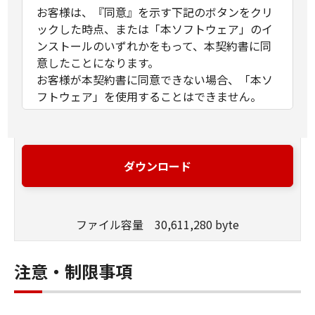
お客様は、『同意』を示す下記のボタンをクリ
ックした時点、または「本ソフトウェア」のイ
ンストールのいずれかをもって、本契約書に同
意したことになります。
お客様が本契約書に同意できない場合、「本ソ
フトウェア」を使用することはできません。
１．許諾
(1) キヤノンは、お客様が「キヤノン製品」を利
用する目的のために、「キヤノン製品」に直接
ダウンロード
またはネットワークを通じ接続される複数のコ
ンピューター（以下「指定機器」と言いま
す。）において、「本ソフトウェア」を使用
ファイル容量 30,611,280 byte
（本契約書においては、「本ソフトウェア」を
コンピューターの記憶媒体上にインストールす
ること、またはコンピューターにおいて表示す
注意・制限事項
ること、アクセスすること、もしくは実行する
ことのいずれも含むものとします。）するため