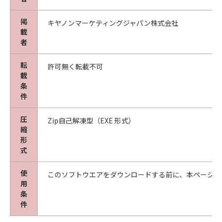
掲
キヤノンマーケティングジャパン株式会社
載
者
転
許可無く転載不可
載
条
件
圧
Zip自己解凍型（EXE 形式）
縮
形
式
使
このソフトウエアをダウンロードする前に、本ページ冒
用
条
件