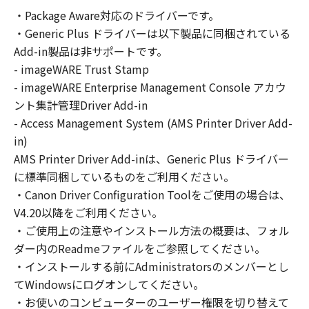
の非独占的権利をお客様に対して許諾します。
・Package Aware対応のドライバーです。
お客様は、また「指定機器」にネットワークを
・Generic Plus ドライバーは以下製品に同梱されている
通じて接続されたコンピューター上で、かかる
コンピューターの使用者に対して「本ソフトウ
Add-in製品は非サポートです。
ェア」を使用させることができますが、かかる
- imageWARE Trust Stamp
コンピューターの使用者に本契約書上の義務お
- imageWARE Enterprise Management Console アカウ
よび条件を遵守させるとともに、その履行に関
ント集計管理Driver Add-in
し全責任を負うことを条件とします。
- Access Management System (AMS Printer Driver Add-
(2) お客様は、上記(1)に基づいて「本ソフトウ
in)
ェア」を使用するためのバックアップとして、
AMS Printer Driver Add-inは、Generic Plus ドライバー
「本ソフトウェア」を１部、複製することがで
に標準同梱しているものをご利用ください。
きます。
・Canon Driver Configuration Toolをご使用の場合は、
(3) 上記(1)および(2)に定める場合を除き、キヤ
V4.20以降をご利用ください。
ノンまたはキヤノンのライセンサーのいかなる
・ご使用上の注意やインストール方法の概要は、フォル
知的財産権も、明示たると黙示たるとを問わ
ダー内のReadmeファイルをご参照してください。
ず、本契約書によってお客様に譲渡あるいは許
諾されるものではありません。
・インストールする前にAdministratorsのメンバーとし
てWindowsにログオンしてください。
２．制限
・お使いのコンピューターのユーザー権限を切り替えて