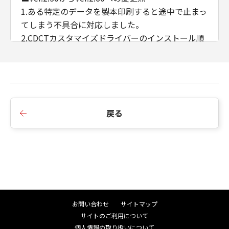
1.ある特定のデータを製本印刷すると途中で止まっ
てしまう不具合に対応しました。
2.CDCTカスタマイズドライバーのインストール順
序の制限を廃止しました。
3.AMSのWSD/IPP接続時のIPアドレス/ホスト名の
取得に対応しました。
■Ver.2.40からVer.2.50への変更点
戻る
1.インストーラーのダイアログ背景画像、アイコン
を変更しました。
2.インストーラーの探索時にSNMPコミュニティ名
を設定できるよう変更しました。
3.iPR C910/ C810/ C710/ C660において、マッチン
グモードにドライバー補正を追加しました。
4.印刷色に合わせたプレビュー機能を削除しまし
お問い合わせ
サイトマップ
た。
サイトのご利用について
5.イメージモード印刷時にオートカラー処理方式を
個人情報の取り扱いについて