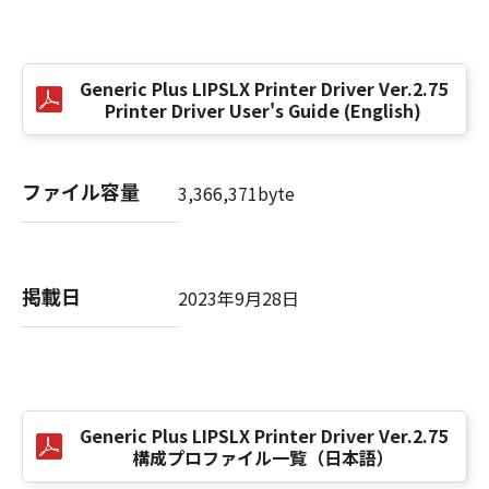
(3) お客様が本契約書のいずれかの条項に違反
した場合、本契約書は直ちに終了します。
(4) お客様は、上記(3)によって本契約書が終了
Generic Plus LIPSLX Printer Driver Ver.2.75
した場合、速やかに、「本ソフトウェア」およ
Printer Driver User's Guide (English)
びその複製物のすべてを廃棄または消去するも
のとします。
(5) 上記にかかわらず、本契約書第2条、第4条
ファイル容量
3,366,371byte
から第7条まで、第8条第4項および第10条の規
定は、本契約書の終了後も効力を有します。
９．U.S. GOVERNMENT RESTRICTED RIGHTS
掲載日
2023年9月28日
NOTICE
“米国政府エンドユーザー”とは、米国政府の機
関また団体を意味します。もしお客様が米国政
府エンドユーザーである場合、以下の規定が適
用されます：The SOFTWARE is a "commercial
Generic Plus LIPSLX Printer Driver Ver.2.75
item," as that term is defined at 48 C.F.R.
構成プロファイル一覧（日本語）
2.101 (Oct 1995), consisting of "commercial