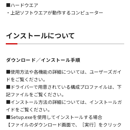
■ハードウエア
ライセンサーに帰属します。
・上記ソフトウエアが動作するコンピューター
５．輸出
お客様は、日本国政府または関連する外国政府
より必要な許可等を得ることなしに、「本ソフ
インストールについて
トウェア」の全部または一部を、直接または間
接に輸出してはなりません。
ダウンロード／インストール手順
６．サポートおよびアップデート
キヤノン、キヤノンの子会社、関係会社、それ
■使用方法や各機能の詳細については、ユーザーズガイ
らの販売代理店および販売店、並びにキヤノン
ドをご覧ください。
のライセンサーは、お客様による「本ソフトウ
■ドライバーで用意されている構成プロファイルは、下
ェア」の使用を支援すること、および「本ソフ
記ファイルをご覧ください。
トウェア」に対してアップデート、バグの修正
■インストール方法の詳細については、インストールガ
あるいはサポートを行うことについて、いかな
イドをご覧ください。
る責任も負うものではありません。
■Setup.exeを使用してインストールする場合
７．保証の否認・免責
【ファイルのダウンロード画面で、［実行］をクリック