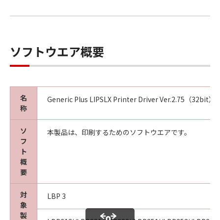
ソフトウエア概要
名
Generic Plus LIPSLX Printer Driver Ver.2.75（32bit）
称
ソ
本製品は、印刷するためのソフトウエアです。
フ
ト
概
要
対
LBP 3
象
製