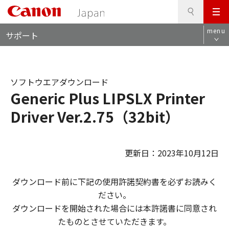
検
このページの本文へ
メ
索
ロ
ニ
menu
サポート
ー
ュ
カ
ー
ル
ナ
ソフトウエアダウンロード
ビ
Generic Plus LIPSLX Printer
Driver Ver.2.75（32bit）
更新日：2023年10月12日
ダウンロード前に下記の使用許諾契約書を必ずお読みく
ださい。
ダウンロードを開始された場合には本許諾書に同意され
たものとさせていただきます。