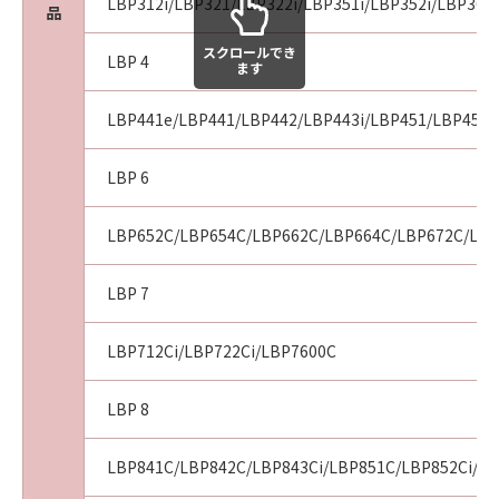
LBP312i/LBP321/LBP322i/LBP351i/LBP352i/LBP361i
品
スクロールでき
LBP 4
ます
LBP441e/LBP441/LBP442/LBP443i/LBP451/LBP451e
LBP 6
LBP652C/LBP654C/LBP662C/LBP664C/LBP672C/LBP
LBP 7
LBP712Ci/LBP722Ci/LBP7600C
LBP 8
LBP841C/LBP842C/LBP843Ci/LBP851C/LBP852Ci/LB