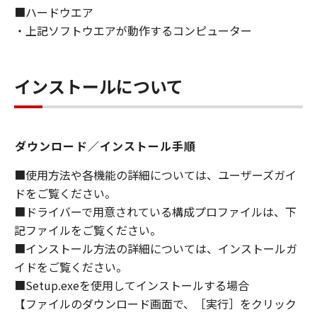
■ハードウエア
ライセンサーに帰属します。
・上記ソフトウエアが動作するコンピューター
５．輸出
お客様は、日本国政府または関連する外国政府
より必要な許可等を得ることなしに、「本ソフ
インストールについて
トウェア」の全部または一部を、直接または間
接に輸出してはなりません。
ダウンロード／インストール手順
６．サポートおよびアップデート
キヤノン、キヤノンの子会社、関係会社、それ
■使用方法や各機能の詳細については、ユーザーズガイ
らの販売代理店および販売店、並びにキヤノン
ドをご覧ください。
のライセンサーは、お客様による「本ソフトウ
■ドライバーで用意されている構成プロファイルは、下
ェア」の使用を支援すること、および「本ソフ
記ファイルをご覧ください。
トウェア」に対してアップデート、バグの修正
■インストール方法の詳細については、インストールガ
あるいはサポートを行うことについて、いかな
イドをご覧ください。
る責任も負うものではありません。
■Setup.exeを使用してインストールする場合
７．保証の否認・免責
【ファイルのダウンロード画面で、［実行］をクリック