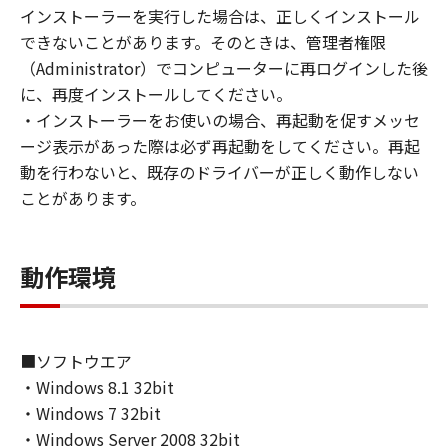
(1) お客様は、再使用許諾、譲渡、販売、頒
インストーラーを実行した場合は、正しくインストール
布、リースもしくは貸与その他の方法により、
できないことがあります。そのときは、管理者権限
第三者に「本ソフトウェア」を使用させること
（Administrator）でコンピューターに再ログインした後
はできません。
に、再度インストールしてください。
(2) お客様は、「本ソフトウェア」の全部また
・インストーラーをお使いの場合、再起動を促すメッセ
は一部を修正、改変、逆コンパイル、逆アセン
ージ表示があった際は必ず再起動をしてください。再起
ブル、その他リバースエンジニアリング等する
動を行わないと、既存のドライバーが正しく動作しない
ことはできません。また第三者にこのような行
ことがあります。
為をさせてはなりません。
３．著作権表示
動作環境
お客様は、「本ソフトウェア」に含まれるキヤ
ノンまたはキヤノンのライセンサーの著作権表
示を変更し、除去しもしくは削除してはなりま
せん。
■ソフトウエア
・Windows 8.1 32bit
４．所有権
・Windows 7 32bit
「本ソフトウェア」に係る権原および所有権
・Windows Server 2008 32bit
は、その内容によりキヤノンまたはキヤノンの