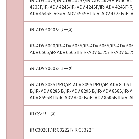
iR-ADV 4025/iR-ADV 4025F/iR-ADV 4025F-R/iR-ADV 4
4235F/iR-ADV 4245/iR-ADV 4245F/iR-ADV 4245F-R/iR-
ADV 4545F-RG/iR-ADV 4545F III/iR-ADV 4725F/iR-AD
iR-ADV 6000シリーズ
iR-ADV 6000/iR-ADV 6055/iR-ADV 6065/iR-ADV 6065-R
ADV 6565/iR-ADV 6565 III/iR-ADV 6575/iR-ADV 6575 I
iR-ADV 8000シリーズ
iR-ADV 8085 PRO/iR-ADV 8095 PRO/iR-ADV 8105 PRO
B/iR-ADV 8285 B/iR-ADV 8295 B/iR-ADV 8585/iR-ADV 8
ADV 8595B III/iR-ADV 8505B/iR-ADV 8505B III/iR-A
iR Cシリーズ
iR C3020F/iR C3222F/iR C3322F