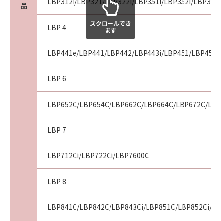
LBP312i/LBP321/LBP322i/LBP351i/LBP352i/LBP361i
品
スクロールでき
LBP 4
ます
LBP441e/LBP441/LBP442/LBP443i/LBP451/LBP451e
LBP 6
LBP652C/LBP654C/LBP662C/LBP664C/LBP672C/LBP
LBP 7
LBP712Ci/LBP722Ci/LBP7600C
LBP 8
LBP841C/LBP842C/LBP843Ci/LBP851C/LBP852Ci/LB