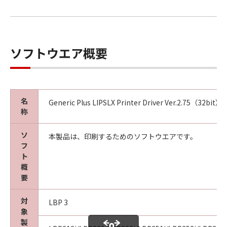
ソフトウエア概要
名
Generic Plus LIPSLX Printer Driver Ver.2.75（32bit）
称
ソ
本製品は、印刷するためのソフトウエアです。
フ
ト
概
要
対
LBP 3
象
製