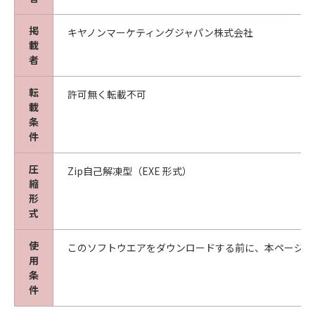
掲
キヤノンマーケティングジャパン株式会社
載
者
転
許可無く転載不可
載
条
件
圧
Zip自己解凍型（EXE 形式）
縮
形
式
使
このソフトウエアをダウンロードする前に、本ページ冒
用
条
件