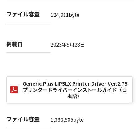
computer software" and "commercial
computer software documentation," as such
ファイル容量
124,011byte
terms are used in 48 C.F.R. 12.212 (Sept 1995).
Consistent with 48 C.F.R. 12.212 and 48 C.F.R.
227.7202-1 through 227.7202-4 (June 1995),
all U.S. Government End Users shall acquire
掲載日
2023年9月28日
the SOFTWARE with only those rights set
forth herein. The manufacturer is Canon
Inc./30-2, Shimomaruko 3-chome, Ohta-ku,
Tokyo 146-8501, Japan.
本条項中で使用される"the SOFTWARE"とは、
本契約書中で定義される「本ソフトウェア」を
Generic Plus LIPSLX Printer Driver Ver.2.75
意味し、指し示すものとします。
プリンタードライバーインストールガイド（日
本語）
10．分離可能性
本契約書のいずれかの条項またはその一部が法
ファイル容量
律により無効であると決定された場合でも、そ
1,330,505byte
の他の条項は完全に有効に存続するものとしま
す。