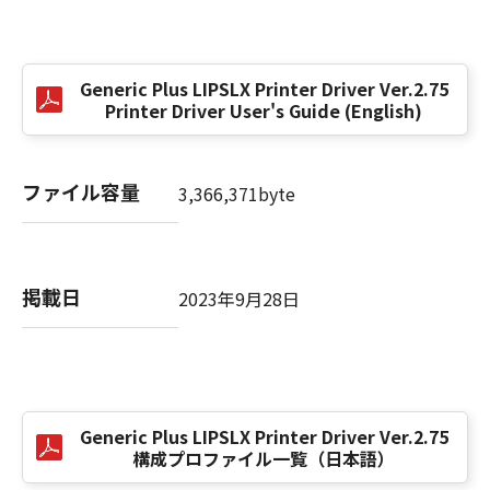
(3) お客様が本契約書のいずれかの条項に違反
した場合、本契約書は直ちに終了します。
(4) お客様は、上記(3)によって本契約書が終了
Generic Plus LIPSLX Printer Driver Ver.2.75
した場合、速やかに、「本ソフトウェア」およ
Printer Driver User's Guide (English)
びその複製物のすべてを廃棄または消去するも
のとします。
(5) 上記にかかわらず、本契約書第2条、第4条
ファイル容量
3,366,371byte
から第7条まで、第8条第4項および第10条の規
定は、本契約書の終了後も効力を有します。
９．U.S. GOVERNMENT RESTRICTED RIGHTS
掲載日
2023年9月28日
NOTICE
“米国政府エンドユーザー”とは、米国政府の機
関また団体を意味します。もしお客様が米国政
府エンドユーザーである場合、以下の規定が適
用されます：The SOFTWARE is a "commercial
Generic Plus LIPSLX Printer Driver Ver.2.75
item," as that term is defined at 48 C.F.R.
構成プロファイル一覧（日本語）
2.101 (Oct 1995), consisting of "commercial