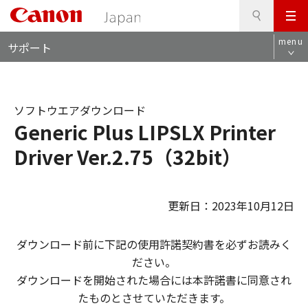
検
このページの本文へ
メ
索
ロ
ニ
menu
サポート
ー
ュ
カ
ー
ル
ナ
ソフトウエアダウンロード
ビ
Generic Plus LIPSLX Printer
Driver Ver.2.75（32bit）
更新日：2023年10月12日
ダウンロード前に下記の使用許諾契約書を必ずお読みく
ださい。
ダウンロードを開始された場合には本許諾書に同意され
たものとさせていただきます。