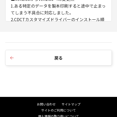
1.ある特定のデータを製本印刷すると途中で止まっ
てしまう不具合に対応しました。
2.CDCTカスタマイズドライバーのインストール順
序の制限を廃止しました。
3.AMSのWSD/IPP接続時のIPアドレス/ホスト名の
取得に対応しました。
■Ver.2.40からVer.2.50への変更点
戻る
1.インストーラーのダイアログ背景画像、アイコン
を変更しました。
2.インストーラーの探索時にSNMPコミュニティ名
を設定できるよう変更しました。
3.iPR C910/ C810/ C710/ C660において、マッチン
グモードにドライバー補正を追加しました。
4.印刷色に合わせたプレビュー機能を削除しまし
お問い合わせ
サイトマップ
た。
サイトのご利用について
5.イメージモード印刷時にオートカラー処理方式を
個人情報の取り扱いについて