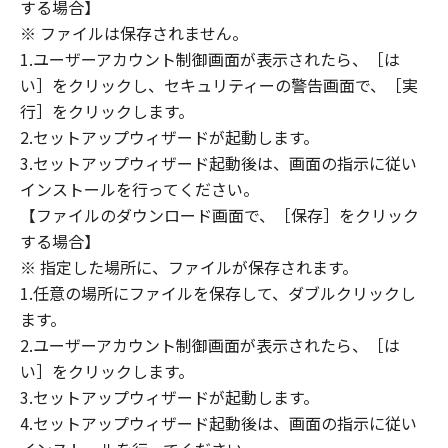
(1) 「本ソフトウェア」は、『現状のまま』の
する場合】
状態で使用許諾されます。キヤノン、キヤノン
※ ファイルは保存されません。
のライセンサー、キヤノンの子会社、キヤノン
1.ユーザーアカウント制御画面が表示されたら、［は
の関連会社、それらの販売代理店または販売店
い］をクリックし、セキュリティーの警告画面で、［実
のいずれも、「本ソフトウェア」に関して、商
行］をクリックします。
品性および特定の目的への適合性の保証を含
2.セットアップウィザードが起動します。
め、いかなる保証も、明示たると黙示たるとを
3.セットアップウィザード起動後は、画面の指示に従い
問わず一切しないものとします。
インストールを行ってください。
(2) キヤノン、キヤノンのライセンサー、キヤノ
【ファイルのダウンロード画面で、［保存］をクリック
ンの子会社、キヤノンの関連会社、それらの販
する場合】
売代理店または販売店のいずれも、「本ソフト
ウェア」の使用または使用不能から生ずるいか
※ 指定した場所に、ファイルが保存されます。
なる損害（逸失利益およびその他の派生的また
1.任意の場所にファイルを保存して、ダブルクリックし
は付随的な損害を含むがこれらに限定されない
ます。
全ての損害を言います。）について、適用法で
2.ユーザーアカウント制御画面が表示されたら、［は
認められる限り、一切の責任を負わないものと
い］をクリックします。
します。たとえ、キヤノン、キヤノンのライセ
3.セットアップウィザードが起動します。
ンサー、キヤノンの子会社、キヤノンの関連会
4.セットアップウィザード起動後は、画面の指示に従い
社、それらの販売代理店または販売店がかかる