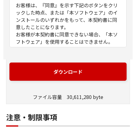
お客様は、『同意』を示す下記のボタンをクリ
ックした時点、または「本ソフトウェア」のイ
ンストールのいずれかをもって、本契約書に同
意したことになります。
お客様が本契約書に同意できない場合、「本ソ
フトウェア」を使用することはできません。
１．許諾
(1) キヤノンは、お客様が「キヤノン製品」を利
用する目的のために、「キヤノン製品」に直接
ダウンロード
またはネットワークを通じ接続される複数のコ
ンピューター（以下「指定機器」と言いま
す。）において、「本ソフトウェア」を使用
ファイル容量 30,611,280 byte
（本契約書においては、「本ソフトウェア」を
コンピューターの記憶媒体上にインストールす
ること、またはコンピューターにおいて表示す
注意・制限事項
ること、アクセスすること、もしくは実行する
ことのいずれも含むものとします。）するため