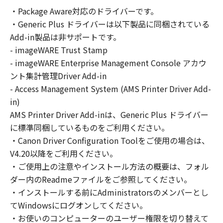
の非独占的権利をお客様に対して許諾します。
・Package Aware対応のドライバーです。
お客様は、また「指定機器」にネットワークを
・Generic Plus ドライバーは以下製品に同梱されている
通じて接続されたコンピューター上で、かかる
コンピューターの使用者に対して「本ソフトウ
Add-in製品は非サポートです。
ェア」を使用させることができますが、かかる
- imageWARE Trust Stamp
コンピューターの使用者に本契約書上の義務お
- imageWARE Enterprise Management Console アカウ
よび条件を遵守させるとともに、その履行に関
ント集計管理Driver Add-in
し全責任を負うことを条件とします。
- Access Management System (AMS Printer Driver Add-
(2) お客様は、上記(1)に基づいて「本ソフトウ
in)
ェア」を使用するためのバックアップとして、
AMS Printer Driver Add-inは、Generic Plus ドライバー
「本ソフトウェア」を１部、複製することがで
に標準同梱しているものをご利用ください。
きます。
・Canon Driver Configuration Toolをご使用の場合は、
(3) 上記(1)および(2)に定める場合を除き、キヤ
V4.20以降をご利用ください。
ノンまたはキヤノンのライセンサーのいかなる
・ご使用上の注意やインストール方法の概要は、フォル
知的財産権も、明示たると黙示たるとを問わ
ダー内のReadmeファイルをご参照してください。
ず、本契約書によってお客様に譲渡あるいは許
諾されるものではありません。
・インストールする前にAdministratorsのメンバーとし
てWindowsにログオンしてください。
２．制限
・お使いのコンピューターのユーザー権限を切り替えて