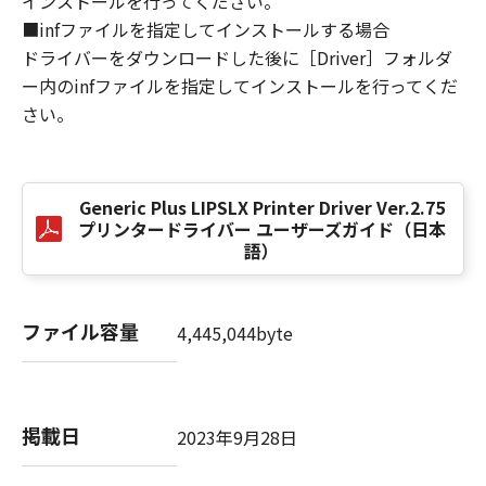
インストールを行ってください。
損害の可能性について知らされていた場合でも
■infファイルを指定してインストールする場合
同様です。
ドライバーをダウンロードした後に［Driver］フォルダ
(3) キヤノン、キヤノンのライセンサー、キヤノ
ー内のinfファイルを指定してインストールを行ってくだ
ンの子会社、キヤノンの関連会社、それらの販
さい。
売代理店または販売店のいずれも、「本ソフト
ウェア」、または「本ソフトウェア」の使用に
起因または関連してお客様と第三者との間に生
じたいかなる紛争についても、一切責任を負わ
Generic Plus LIPSLX Printer Driver Ver.2.75
ないものとします。
プリンタードライバー ユーザーズガイド（日本
語）
８．契約期間
(1) 本契約書は、お客様が、『同意』を示す下
記のボタンをクリックした時点、または「本ソ
ファイル容量
4,445,044byte
フトウェア」をインストールした時点で発効
し、下記(2)または(3)により終了されるまで有
効に存続します。
(2) お客様は、「本ソフトウェア」およびその
掲載日
2023年9月28日
複製物のすべてを廃棄および消去することによ
り、本契約書を終了させることができます。