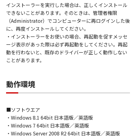
(1) お客様は、再使用許諾、譲渡、販売、頒
インストーラーを実行した場合は、正しくインストール
布、リースもしくは貸与その他の方法により、
できないことがあります。そのときは、管理者権限
第三者に「本ソフトウェア」を使用させること
（Administrator）でコンピューターに再ログインした後
はできません。
に、再度インストールしてください。
(2) お客様は、「本ソフトウェア」の全部また
・インストーラーをお使いの場合、再起動を促すメッセ
は一部を修正、改変、逆コンパイル、逆アセン
ージ表示があった際は必ず再起動をしてください。再起
ブル、その他リバースエンジニアリング等する
動を行わないと、既存のドライバーが正しく動作しない
ことはできません。また第三者にこのような行
ことがあります。
為をさせてはなりません。
３．著作権表示
動作環境
お客様は、「本ソフトウェア」に含まれるキヤ
ノンまたはキヤノンのライセンサーの著作権表
示を変更し、除去しもしくは削除してはなりま
せん。
■ソフトウエア
・Windows 8.1 64bit 日本語版／英語版
４．所有権
・Windows 7 64bit 日本語版／英語版
「本ソフトウェア」に係る権原および所有権
・Windows Server 2008 R2 64bit 日本語版／英語版
は、その内容によりキヤノンまたはキヤノンの