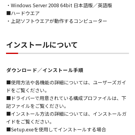
・Windows Server 2008 64bit 日本語版／英語版
ライセンサーに帰属します。
■ハードウエア
５．輸出
・上記ソフトウエアが動作するコンピューター
お客様は、日本国政府または関連する外国政府
より必要な許可等を得ることなしに、「本ソフ
トウェア」の全部または一部を、直接または間
インストールについて
接に輸出してはなりません。
６．サポートおよびアップデート
ダウンロード／インストール手順
キヤノン、キヤノンの子会社、関係会社、それ
らの販売代理店および販売店、並びにキヤノン
■使用方法や各機能の詳細については、ユーザーズガイ
のライセンサーは、お客様による「本ソフトウ
ドをご覧ください。
ェア」の使用を支援すること、および「本ソフ
■ドライバーで用意されている構成プロファイルは、下
トウェア」に対してアップデート、バグの修正
記ファイルをご覧ください。
あるいはサポートを行うことについて、いかな
■インストール方法の詳細については、インストールガ
る責任も負うものではありません。
イドをご覧ください。
７．保証の否認・免責
■Setup.exeを使用してインストールする場合