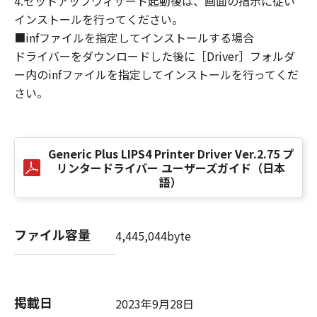
4.セットアップウィザード起動後は、画面の指示に従い
損害の可能性について知らされていた場合でも
インストールを行ってください。
同様です。
■infファイルを指定してインストールする場合
(3) キヤノン、キヤノンのライセンサー、キヤノ
ドライバーをダウンロードした後に［Driver］フォルダ
ンの子会社、キヤノンの関連会社、それらの販
ー内のinfファイルを指定してインストールを行ってくだ
売代理店または販売店のいずれも、「本ソフト
ウェア」、または「本ソフトウェア」の使用に
さい。
起因または関連してお客様と第三者との間に生
じたいかなる紛争についても、一切責任を負わ
ないものとします。
Generic Plus LIPS4 Printer Driver Ver.2.75 プ
リンタードライバー ユーザーズガイド（日本
８．契約期間
語）
(1) 本契約書は、お客様が、『同意』を示す下
記のボタンをクリックした時点、または「本ソ
フトウェア」をインストールした時点で発効
ファイル容量
4,445,044byte
し、下記(2)または(3)により終了されるまで有
効に存続します。
(2) お客様は、「本ソフトウェア」およびその
複製物のすべてを廃棄および消去することによ
掲載日
2023年9月28日
り、本契約書を終了させることができます。