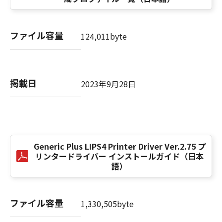
computer software" and "commercial
computer software documentation," as such
terms are used in 48 C.F.R. 12.212 (Sept 1995).
ファイル容量
Consistent with 48 C.F.R. 12.212 and 48 C.F.R.
124,011byte
227.7202-1 through 227.7202-4 (June 1995),
all U.S. Government End Users shall acquire
the SOFTWARE with only those rights set
掲載日
forth herein. The manufacturer is Canon
2023年9月28日
Inc./30-2, Shimomaruko 3-chome, Ohta-ku,
Tokyo 146-8501, Japan.
本条項中で使用される"the SOFTWARE"とは、
本契約書中で定義される「本ソフトウェア」を
意味し、指し示すものとします。
Generic Plus LIPS4 Printer Driver Ver.2.75 プ
リンタードライバー インストールガイド（日本
語）
10．分離可能性
本契約書のいずれかの条項またはその一部が法
律により無効であると決定された場合でも、そ
ファイル容量
の他の条項は完全に有効に存続するものとしま
1,330,505byte
す。