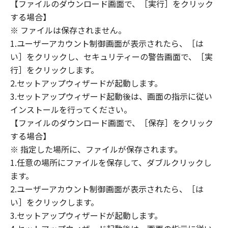
(1) 「本ソフトウェア」は、『現状のまま』の
【ファイルのダウンロード画面で、［実行］をクリック
状態で使用許諾されます。キヤノン、キヤノン
する場合】
のライセンサー、キヤノンの子会社、キヤノン
※ ファイルは保存されません。
の関連会社、それらの販売代理店または販売店
1.ユーザーアカウント制御画面が表示されたら、［は
のいずれも、「本ソフトウェア」に関して、商
い］をクリックし、セキュリティーの警告画面で、［実
品性および特定の目的への適合性の保証を含
行］をクリックします。
め、いかなる保証も、明示たると黙示たるとを
2.セットアップウィザードが起動します。
問わず一切しないものとします。
3.セットアップウィザード起動後は、画面の指示に従い
(2) キヤノン、キヤノンのライセンサー、キヤノ
インストールを行ってください。
ンの子会社、キヤノンの関連会社、それらの販
【ファイルのダウンロード画面で、［保存］をクリック
売代理店または販売店のいずれも、「本ソフト
ウェア」の使用または使用不能から生ずるいか
する場合】
なる損害（逸失利益およびその他の派生的また
※ 指定した場所に、ファイルが保存されます。
は付随的な損害を含むがこれらに限定されない
1.任意の場所にファイルを保存して、ダブルクリックし
全ての損害を言います。）について、適用法で
ます。
認められる限り、一切の責任を負わないものと
2.ユーザーアカウント制御画面が表示されたら、［は
します。たとえ、キヤノン、キヤノンのライセ
い］をクリックします。
ンサー、キヤノンの子会社、キヤノンの関連会
3.セットアップウィザードが起動します。
社、それらの販売代理店または販売店がかかる