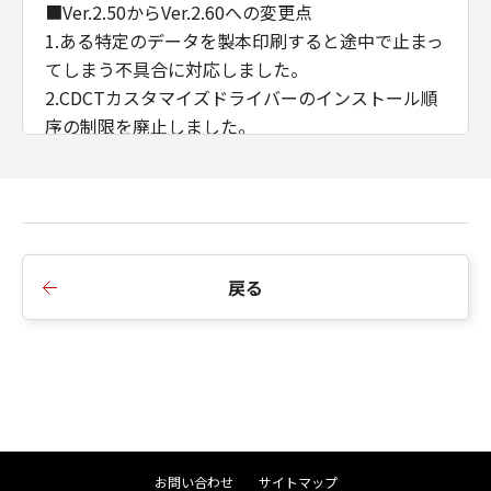
■Ver.2.50からVer.2.60への変更点
1.ある特定のデータを製本印刷すると途中で止まっ
てしまう不具合に対応しました。
2.CDCTカスタマイズドライバーのインストール順
序の制限を廃止しました。
3.AMSのWSD/IPP接続時のIPアドレス/ホスト名の
取得に対応しました。
■Ver.2.40からVer.2.50への変更点
1.インストーラーのダイアログ背景画像、アイコン
戻る
を変更しました。
2.インストーラーの探索時にSNMPコミュニティ名
を設定できるよう変更しました。
3.iPR C910/ C810/ C710/ C660において、マッチン
グモードにドライバー補正を追加しました。
4.Windows 11/ Windows Server 2022に対応しま
した。
お問い合わせ
サイトマップ