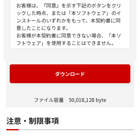
お客様は、『同意』を示す下記のボタンをクリ
ックした時点、または「本ソフトウェア」のイ
ンストールのいずれかをもって、本契約書に同
意したことになります。
お客様が本契約書に同意できない場合、「本ソ
フトウェア」を使用することはできません。
１．許諾
(1) キヤノンは、お客様が「キヤノン製品」を利
用する目的のために、「キヤノン製品」に直接
ダウンロード
またはネットワークを通じ接続される複数のコ
ンピューター（以下「指定機器」と言いま
す。）において、「本ソフトウェア」を使用
ファイル容量 50,018,128 byte
（本契約書においては、「本ソフトウェア」を
コンピューターの記憶媒体上にインストールす
ること、またはコンピューターにおいて表示す
注意・制限事項
ること、アクセスすること、もしくは実行する
ことのいずれも含むものとします。）するため