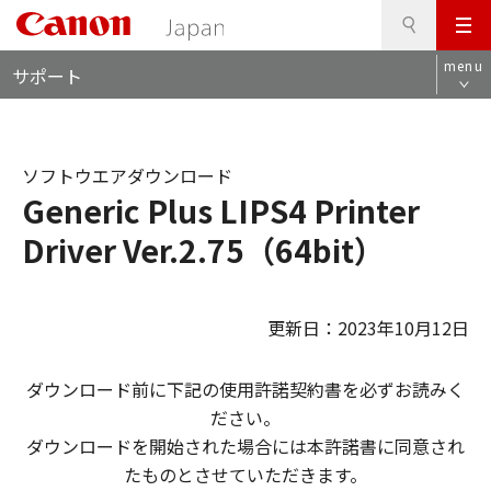
検
このページの本文へ
メ
索
ロ
ニ
menu
サポート
ー
ュ
カ
ー
ル
ナ
ソフトウエアダウンロード
ビ
Generic Plus LIPS4 Printer
Driver Ver.2.75（64bit）
更新日：2023年10月12日
ダウンロード前に下記の使用許諾契約書を必ずお読みく
ださい。
ダウンロードを開始された場合には本許諾書に同意され
たものとさせていただきます。