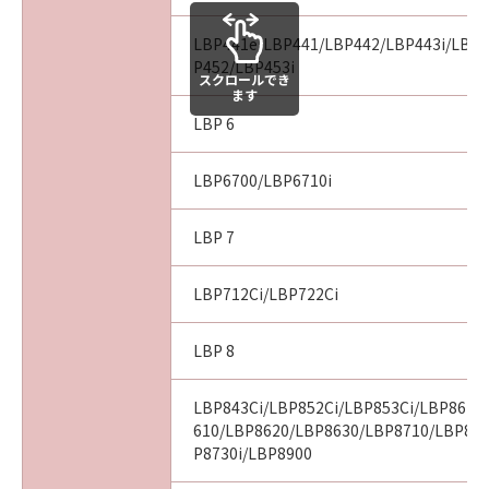
LBP441e/LBP441/LBP442/LBP443i/LBP4
P452/LBP453i
スクロールでき
ます
LBP 6
LBP6700/LBP6710i
LBP 7
LBP712Ci/LBP722Ci
LBP 8
LBP843Ci/LBP852Ci/LBP853Ci/LBP862C
610/LBP8620/LBP8630/LBP8710/LBP87
P8730i/LBP8900