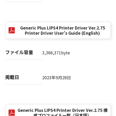
(3) お客様が本契約書のいずれかの条項に違反
した場合、本契約書は直ちに終了します。
(4) お客様は、上記(3)によって本契約書が終了
した場合、速やかに、「本ソフトウェア」およ
Generic Plus LIPS4 Printer Driver Ver.2.75
びその複製物のすべてを廃棄または消去するも
Printer Driver User's Guide (English)
のとします。
(5) 上記にかかわらず、本契約書第2条、第4条
から第7条まで、第8条第4項および第10条の規
ファイル容量
3,366,371byte
定は、本契約書の終了後も効力を有します。
９．U.S. GOVERNMENT RESTRICTED RIGHTS
NOTICE
掲載日
2023年9月28日
“米国政府エンドユーザー”とは、米国政府の機
関また団体を意味します。もしお客様が米国政
府エンドユーザーである場合、以下の規定が適
用されます：The SOFTWARE is a "commercial
item," as that term is defined at 48 C.F.R.
2.101 (Oct 1995), consisting of "commercial
Generic Plus LIPS4 Printer Driver Ver.2.75 構
成プロファイル一覧（日本語）