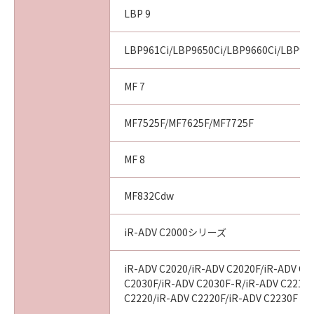
LBP 9
LBP961Ci/LBP9650Ci/LBP9660Ci/LBP99
MF 7
MF7525F/MF7625F/MF7725F
MF 8
MF832Cdw
iR-ADV C2000シリーズ
iR-ADV C2020/iR-ADV C2020F/iR-ADV C2
C2030F/iR-ADV C2030F-R/iR-ADV C2218F
C2220/iR-ADV C2220F/iR-ADV C2230F