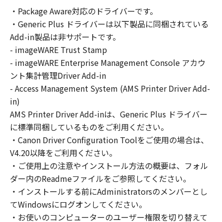
の非独占的権利をお客様に対して許諾します。
・Package Aware対応のドライバーです。
お客様は、また「指定機器」にネットワークを
・Generic Plus ドライバーは以下製品に同梱されている
通じて接続されたコンピューター上で、かかる
コンピューターの使用者に対して「本ソフトウ
Add-in製品は非サポートです。
ェア」を使用させることができますが、かかる
- imageWARE Trust Stamp
コンピューターの使用者に本契約書上の義務お
- imageWARE Enterprise Management Console アカウ
よび条件を遵守させるとともに、その履行に関
ント集計管理Driver Add-in
し全責任を負うことを条件とします。
- Access Management System (AMS Printer Driver Add-
(2) お客様は、上記(1)に基づいて「本ソフトウ
in)
ェア」を使用するためのバックアップとして、
AMS Printer Driver Add-inは、Generic Plus ドライバー
「本ソフトウェア」を１部、複製することがで
に標準同梱しているものをご利用ください。
きます。
・Canon Driver Configuration Toolをご使用の場合は、
(3) 上記(1)および(2)に定める場合を除き、キヤ
V4.20以降をご利用ください。
ノンまたはキヤノンのライセンサーのいかなる
・ご使用上の注意やインストール方法の概要は、フォル
知的財産権も、明示たると黙示たるとを問わ
ダー内のReadmeファイルをご参照してください。
ず、本契約書によってお客様に譲渡あるいは許
諾されるものではありません。
・インストールする前にAdministratorsのメンバーとし
てWindowsにログオンしてください。
２．制限
・お使いのコンピューターのユーザー権限を切り替えて